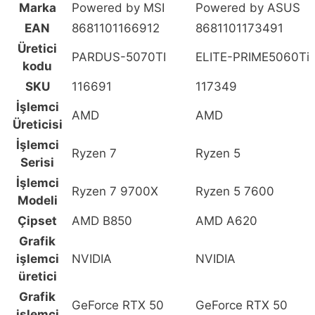
Marka
Powered by MSI
Powered by ASUS
RAM
/
EAN
8681101166912
8681101173491
1TB
Üretici
PARDUS-5070TI
ELITE-PRIME5060Ti
M.2
kodu
SSD
SKU
116691
117349
Sistem
İşlemci
Tavsiyesi,
AMD
AMD
Üreticisi
ELITE-
İşlemci
PRIME5060Ti
Ryzen 7
Ryzen 5
Serisi
/
İşlemci
AMD
Ryzen 7 9700X
Ryzen 5 7600
Modeli
Ryzen
5
Çipset
AMD B850
AMD A620
7600
Grafik
TRAY
işlemci
NVIDIA
NVIDIA
/
üretici
ASUS
Grafik
GeForce RTX 50
GeForce RTX 50
PRIME
işlemci