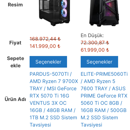
AMD
Resim
Ryzen
7
9700X
TRAY
En Düşük:
Orijinal
168.972,44
₺
/
Orijinal
Fiyat
72.300,87
₺
Şu
fiyat:
141.999,00
₺
MSI
fiyat:
Şu
61.999,00
₺
andaki
168.972,44 ₺.
GeForce
72.300,8
andaki
Sepete
fiyat:
RTX
Seçenekler
Seçenekler
fiyat:
ekle
141.999,00 ₺.
5070
61.999,0
PARDUS-5070TI /
ELITE-PRIME5060Ti
Ti
AMD Ryzen 7 9700X
/ AMD Ryzen 5
16G
TRAY / MSI GeForce
7600 TRAY / ASUS
VENTUS
RTX 5070 Ti 16G
PRIME GeForce RTX
3X
Ürün Adı
VENTUS 3X OC
5060 Ti OC 8GB /
OC
16GB / 48GB RAM /
16GB RAM / 500GB
16GB
1TB M.2 SSD Sistem
M.2 SSD Sistem
/
Tavsiyesi
Tavsiyesi
48GB