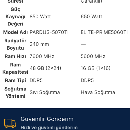
Süresi
Garantili)
Güç
Kaynağı
850 Watt
650 Watt
Değeri
Model Adı
PARDUS-5070TI
ELITE-PRIME5060Ti
Radyatör
240 mm
—
Boyutu
Ram Hızı
7600 MHz
5600 MHz
Ram
48 GB (2x24)
16 GB (1x16)
Kapasitesi
Ram Tipi
DDR5
DDR5
Soğutma
Sıvı Soğutma
Hava Soğutma
Yöntemi
Güvenilir Gönderim
Hızlı ve güvenli gönderim