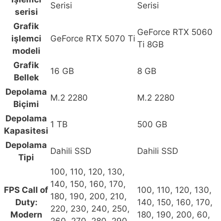
Serisi
Serisi
GeForce
serisi
RTX
Grafik
5060
GeForce RTX 5060
işlemci
GeForce RTX 5070 Ti
Ti
Ti 8GB
modeli
OC
Grafik
8GB
16 GB
8 GB
Bellek
/
Depolama
16GB
M.2 2280
M.2 2280
Biçimi
RAM
/
Depolama
1 TB
500 GB
500GB
Kapasitesi
M.2
Depolama
Dahili SSD
Dahili SSD
SSD
Tipi
Sistem
100, 110, 120, 130,
Tavsiyesi
140, 150, 160, 170,
FPS Call of
100, 110, 120, 130,
için
180, 190, 200, 210,
Duty:
140, 150, 160, 170,
karşılaştırma
220, 230, 240, 250,
Modern
180, 190, 200, 60,
tablosu
260, 270, 280, 290,