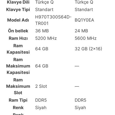
Klavye Dili
Türkçe Q
Türkçe Q
Klavye Tipi
Standart
Standart
H970T300S64D-
Model Adı
BQ1Y0EA
TR001
Ön bellek
36 MB
24 MB
Ram Hızı
5200 MHz
5600 MHz
Ram
64 GB
32 GB (2x16)
Kapasitesi
Ram
Maksimum
64 GB
—
Kapasitesi
Ram
Maksimum
2 Slot
—
Slot
Ram Tipi
DDR5
DDR5
Renk
Siyah
Siyah
Renk