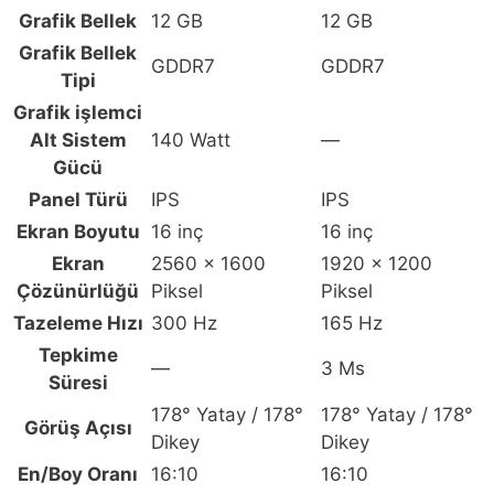
(BQ1Y0EA)
Grafik Bellek
12 GB
12 GB
için
Grafik Bellek
GDDR7
GDDR7
karşılaştırma
Tipi
tablosu
Grafik işlemci
Alt Sistem
140 Watt
—
Gücü
Panel Türü
IPS
IPS
Ekran Boyutu
16 inç
16 inç
Ekran
2560 x 1600
1920 x 1200
Çözünürlüğü
Piksel
Piksel
Tazeleme Hızı
300 Hz
165 Hz
Tepkime
—
3 Ms
Süresi
178° Yatay / 178°
178° Yatay / 178°
Görüş Açısı
Dikey
Dikey
En/Boy Oranı
16:10
16:10