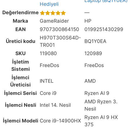
Laptop (BQ1Y0EA)
FreeDos
Hediyeli
Gaming
Değerlendirme
—
Laptop
5.00
out of
Marka
GameRaider
HP
-
5
EAN
9707300864150
0199251430299
Çanta
H970T300S64D-
Hediyeli,
Üretici kodu
BQ1Y0EA
TR001
HP
SKU
119080
120989
OMEN
MAX
İşletim
FreeDos
FreeDos
16
Sistemi
16-
İşlemci
INTEL
AMD
ak0005nt
Üreticisi
AMD
İşlemci Serisi
Core i9
Ryzen AI 9
Ryzen
AMD Ryzen 3.
AI
İşlemci Nesli
Intel 14. Nesil
Nesil
9
Ryzen AI 9 HX
HX
İşlemci Modeli
Core i9-14900HX
375
375