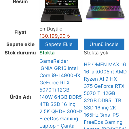
Resim
Intel
Core
i9-
14900HX
En Düşük:
GeForce
Fiyat
130.199,00
₺
RTX
Sepete ekle
Sepete Ekle
Ürünü incele
5070Ti
Stok durumu
Stokta
Stokta yok
12GB
140W
GameRaider
HP OMEN MAX 16
64GB
IGNIA GR16 Intel
16-ak0005nt AMD
DDR5
Core i9-14900HX
Ryzen AI 9 HX
4TB
GeForce RTX
375 GeForce RTX
SSD
5070Ti 12GB
5070 Ti 12GB
16
Ürün Adı
140W 64GB DDR5
32GB DDR5 1TB
inç
4TB SSD 16 inç
SSD 16 inç 2K
2.5K
2.5K QHD+ 300Hz
165Hz 3ms IPS
QHD+
FreeDos Gaming
FreeDos Gaming
300Hz
Laptop - Çanta