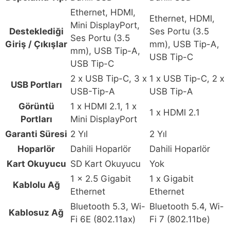
Ethernet, HDMI,
Ethernet, HDMI,
Mini DisplayPort,
Desteklediği
Ses Portu (3.5
Ses Portu (3.5
Giriş / Çıkışlar
mm), USB Tip-A,
mm), USB Tip-A,
USB Tip-C
USB Tip-C
2 x USB Tip-C, 3 x
1 x USB Tip-C, 2 x
USB Portları
USB-Tip-A
USB Tip-A
Görüntü
1 x HDMI 2.1, 1 x
1 x HDMI 2.1
Portları
Mini DisplayPort
Garanti Süresi
2 Yıl
2 Yıl
Hoparlör
Dahili Hoparlör
Dahili Hoparlör
Kart Okuyucu
SD Kart Okuyucu
Yok
1 x 2.5 Gigabit
1 x Gigabit
Kablolu Ağ
Ethernet
Ethernet
Bluetooth 5.3, Wi-
Bluetooth 5.4, Wi-
Kablosuz Ağ
Fi 6E (802.11ax)
Fi 7 (802.11be)