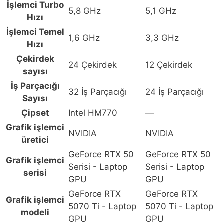
İşlemci Turbo
GeForce
5,8 GHz
5,1 GHz
Hızı
RTX
5070
İşlemci Temel
1,6 GHz
3,3 GHz
Ti
Hızı
12GB
Çekirdek
24 Çekirdek
12 Çekirdek
32GB
sayısı
DDR5
İş Parçacığı
32 İş Parçacığı
24 İş Parçacığı
1TB
Sayısı
SSD
Çipset
Intel HM770
—
16
Grafik işlemci
inç
NVIDIA
NVIDIA
üretici
2K
GeForce RTX 50
GeForce RTX 50
165Hz
Grafik işlemci
Serisi - Laptop
Serisi - Laptop
3ms
serisi
GPU
GPU
IPS
GeForce RTX
GeForce RTX
FreeDos
Grafik işlemci
5070 Ti - Laptop
5070 Ti - Laptop
Gaming
modeli
GPU
GPU
Laptop