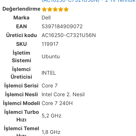
2K
Değerlendirme
WQXGA
5.00
out of
Marka
Dell
120Hz
5
EAN
5397184909072
WVA
Üretici kodu
AC16250-C7321U56N
Ubuntu
SKU
119917
Gaming
Laptop
İşletim
Ubuntu
(AC16250-
Sistemi
C7321U56N)
İşlemci
INTEL
-
Üreticisi
2
İşlemci Serisi
Core 7
Yıl
İşlemci Nesli
Intel Core 2. Nesil
Yerinde
İşlemci Modeli
Core 7 240H
Servis
İşlemci Turbo
Garantisi,
5,2 GHz
Hızı
ASUS
TUF
İşlemci Temel
1,8 GHz
Gaming
Hızı