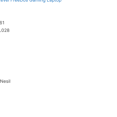
61
L028
Nesil