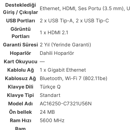
Desteklediği
Ethernet, HDMI, Ses Portu (3.5 mm), 
Giriş / Çıkışlar
USB Portları
2 x USB Tip-A, 2 x USB Tip-C
Görüntü
1 x HDMI 2.1
Portları
Garanti Süresi
2 Yıl (Yerinde Garanti)
Hoparlör
Dahili Hoparlör
Kart Okuyucu
—
Kablolu Ağ
1 x Gigabit Ethernet
Kablosuz Ağ
Bluetooth, Wi-Fi 7 (802.11be)
Klavye Dili
Türkçe Q
Klavye Tipi
Standart
Model Adı
AC16250-C7321U56N
Ön bellek
24 MB
Ram Hızı
5600 MHz
Ram