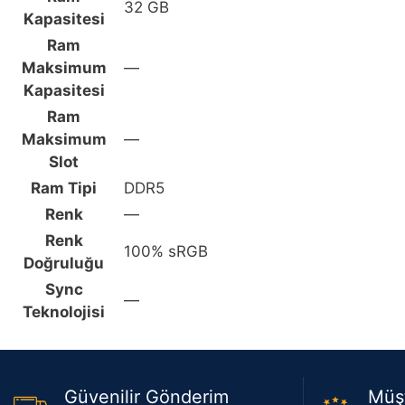
32 GB
Kapasitesi
Ram
Maksimum
—
Kapasitesi
Ram
Maksimum
—
Slot
Ram Tipi
DDR5
Renk
—
Renk
100% sRGB
Doğruluğu
Sync
—
Teknolojisi
Güvenilir Gönderim
Müş