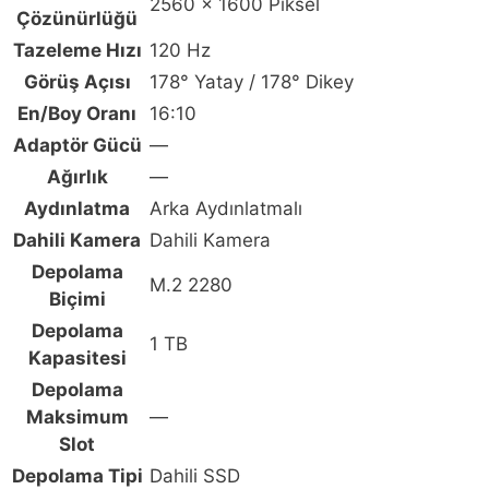
inç
2560 x 1600 Piksel
Çözünürlüğü
144Hz
Tazeleme Hızı
120 Hz
Full
Görüş Açısı
178° Yatay / 178° Dikey
HD+
IPS-
En/Boy Oranı
16:10
Level
Adaptör Gücü
—
FreeDos
Ağırlık
—
Gaming
Aydınlatma
Arka Aydınlatmalı
Laptop
Dahili Kamera
Dahili Kamera
için
Depolama
karşılaştırma
M.2 2280
Biçimi
tablosu
Depolama
1 TB
Kapasitesi
Depolama
Maksimum
—
Slot
Depolama Tipi
Dahili SSD