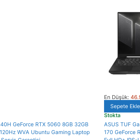
En Düşük:
46
Sepete Ekle
Stokta
 7-240H GeForce RTX 5060 8GB 32GB
ASUS TUF Ga
 120Hz WVA Ubuntu Gaming Laptop
170 GeForce 
Servis Garantisi
Full HD+ IPS-