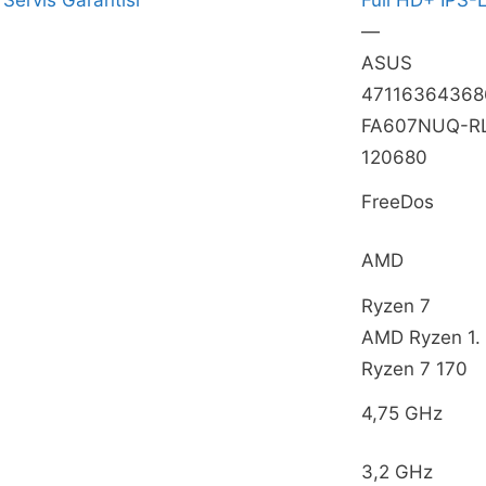
—
ASUS
47116364368
FA607NUQ-R
120680
FreeDos
AMD
Ryzen 7
AMD Ryzen 1. 
Ryzen 7 170
4,75 GHz
3,2 GHz