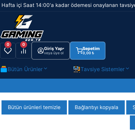
İçeriğe
Hafta içi Saat 14:00'a kadar ödemesi onaylanan tavsiye
atla
0
0
Giriş Yap
Sepetim
▾
veya üye ol
0,00
₺
Bütün Ürünler
Tavsiye Sistemler
Bütün ürünleri temizle
Bağlantıyı kopyala
Dell