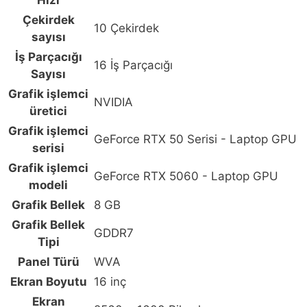
A16
Çekirdek
10 Çekirdek
FA607NUQ-
sayısı
RL028-
İş Parçacığı
16 İş Parçacığı
Gaming
Sayısı
AMD
Grafik işlemci
NVIDIA
Ryzen
üretici
7-
Grafik işlemci
170
GeForce RTX 50 Serisi - Laptop GPU
serisi
GeForce
Grafik işlemci
RTX
GeForce RTX 5060 - Laptop GPU
modeli
4050
Grafik Bellek
8 GB
6GB
16GB
Grafik Bellek
GDDR7
DDR5
Tipi
512GB
Panel Türü
WVA
SSD
Ekran Boyutu
16 inç
16
Ekran