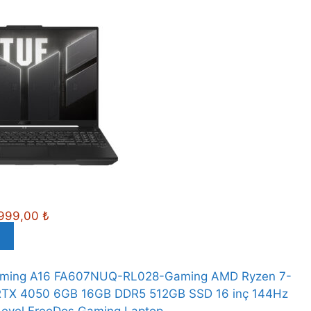
.999,00
₺
ming A16 FA607NUQ-RL028-Gaming AMD Ryzen 7-
RTX 4050 6GB 16GB DDR5 512GB SSD 16 inç 144Hz
Level FreeDos Gaming Laptop