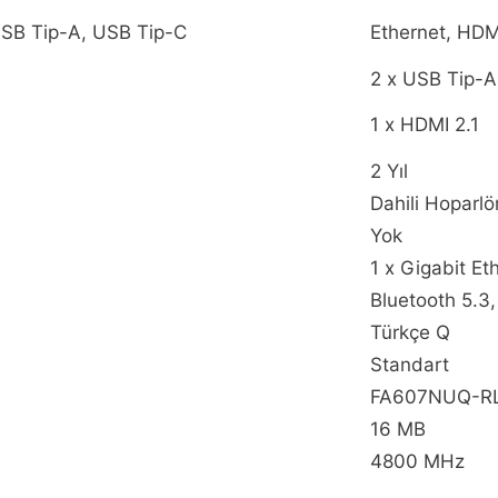
USB Tip-A, USB Tip-C
Ethernet, HDM
2 x USB Tip-A
1 x HDMI 2.1
2 Yıl
Dahili Hoparlö
Yok
1 x Gigabit Et
Bluetooth 5.3,
Türkçe Q
Standart
FA607NUQ-R
16 MB
4800 MHz