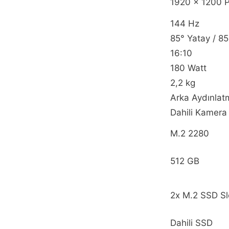
1920 x 1200 P
144 Hz
85° Yatay / 85
16:10
180 Watt
2,2 kg
Arka Aydınlat
Dahili Kamera
M.2 2280
512 GB
2x M.2 SSD Sl
Dahili SSD