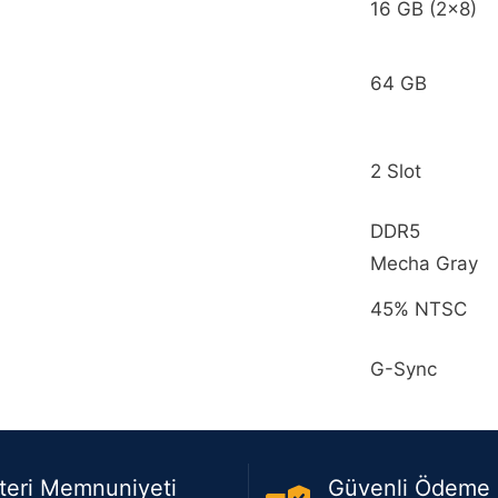
16 GB (2x8)
64 GB
2 Slot
DDR5
Mecha Gray
45% NTSC
G-Sync
teri Memnuniyeti
Güvenli Ödeme