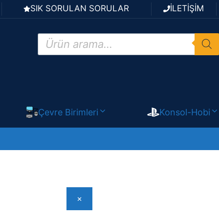
SIK SORULAN SORULAR
İLETİŞİM
Products
search
Çevre Birimleri
Konsol-Hobi
×