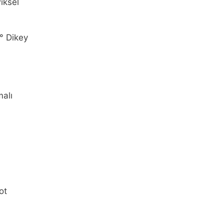
iksel
° Dikey
malı
ot