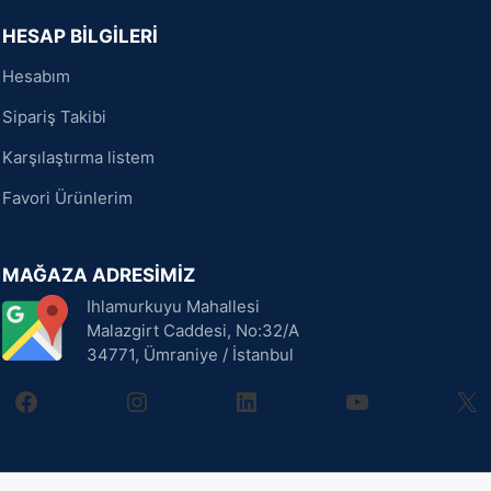
HESAP BİLGİLERİ
Hesabım
Sipariş Takibi
Karşılaştırma listem
Favori Ürünlerim
MAĞAZA ADRESİMİZ
Ihlamurkuyu Mahallesi
Malazgirt Caddesi, No:32/A
34771, Ümraniye / İstanbul
facebook
instagram
linkedin
youtube
X