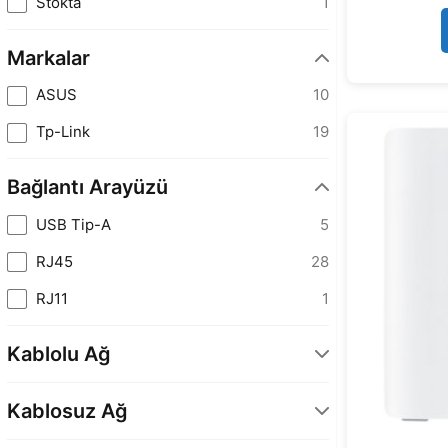
Stokta
1
Markalar
ASUS
10
Tp-Link
19
Bağlantı Arayüzü
USB Tip-A
5
RJ45
28
RJ11
1
Kablolu Ağ
1 x Gigabit Ethernet
1
Kablosuz Ağ
2 x Gigabit Ethernet
8
Wi-Fi 7 (802.11be)
10