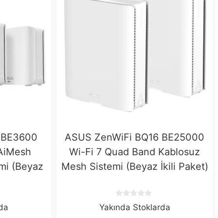
 BE3600
ASUS ZenWiFi BQ16 BE25000
 AiMesh
Wi-Fi 7 Quad Band Kablosuz
mi (Beyaz
Mesh Sistemi (Beyaz İkili Paket)
0
rda
Yakında Stoklarda
o