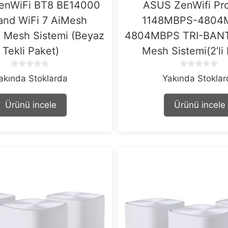
enWiFi BT8 BE14000
ASUS ZenWifi Pr
and WiFi 7 AiMesh
1148MBPS-4804
 Mesh Sistemi (Beyaz
4804MBPS TRI-BANT
Tekli Paket)
Mesh Sistemi(2’li
0
0
akında Stoklarda
Yakında Stokla
o
o
u
u
t
t
Ürünü incele
Ürünü incele
o
o
f
f
5
5