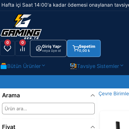
İçeriğe
Hafta içi Saat 14:00'a kadar ödemesi onaylanan tavsiye
atla
0
0
Giriş Yap
Sepetim
▾
veya üye ol
0,00
₺
Bütün Ürünler
Tavsiye Sistemler
Çevre Birimle
Arama
Fiyat