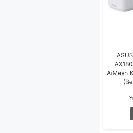
ASUS 
AX180
AiMesh K
(Be
Y