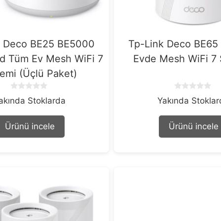
k Deco BE25 BE5000
Tp-Link Deco BE65
d Tüm Ev Mesh WiFi 7
Evde Mesh WiFi 7 
temi (Üçlü Paket)
0
0
akında Stoklarda
Yakında Stokla
o
o
u
u
t
t
Ürünü incele
Ürünü incele
o
o
f
f
5
5