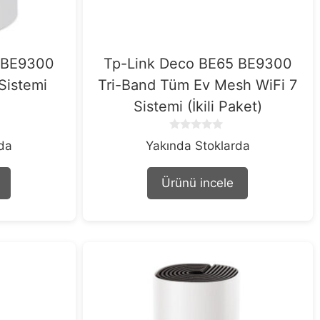
 BE9300
Tp-Link Deco BE65 BE9300
Sistemi
Tri-Band Tüm Ev Mesh WiFi 7
Sistemi (İkili Paket)
0
rda
Yakında Stoklarda
o
u
t
Ürünü incele
o
f
5