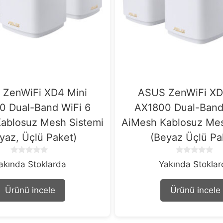
ZenWiFi XD4 Mini
ASUS ZenWiFi XD
0 Dual-Band WiFi 6
AX1800 Dual-Band
ablosuz Mesh Sistemi
AiMesh Kablosuz Mes
yaz, Üçlü Paket)
(Beyaz Üçlü Pa
0
0
akında Stoklarda
Yakında Stokla
o
o
u
u
t
t
Ürünü incele
Ürünü incele
o
o
f
f
5
5