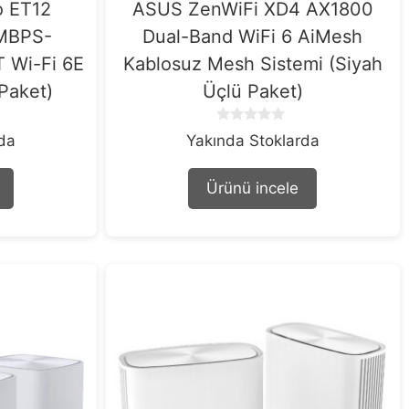
o ET12
ASUS ZenWiFi XD4 AX1800
MBPS-
Dual-Band WiFi 6 AiMesh
 Wi-Fi 6E
Kablosuz Mesh Sistemi (Siyah
 Paket)
Üçlü Paket)
0
rda
Yakında Stoklarda
o
u
t
Ürünü incele
o
f
5