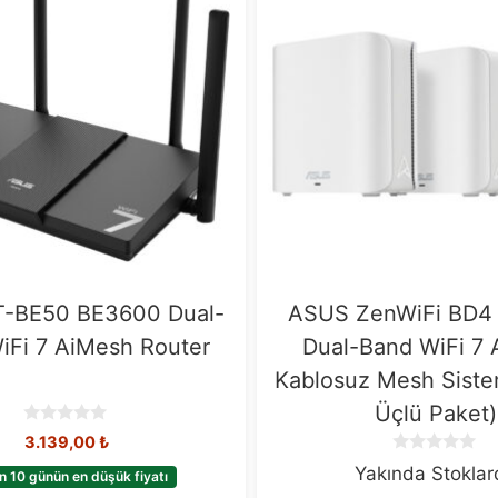
-BE50 BE3600 Dual-
ASUS ZenWiFi BD4
iFi 7 AiMesh Router
Dual-Band WiFi 7
Kablosuz Mesh Siste
Üçlü Paket)
0
3.139,00
₺
o
0
Yakında Stokla
u
n 10 günün en düşük fiyatı
o
t