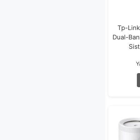
Tp-Lin
Dual-Ban
Sis
Y