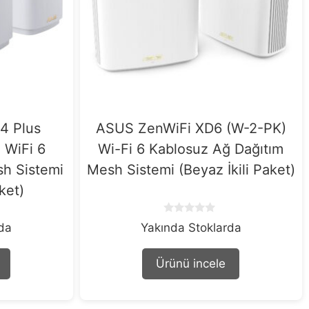
4 Plus
ASUS ZenWiFi XD6 (W-2-PK)
 WiFi 6
Wi-Fi 6 Kablosuz Ağ Dağıtım
h Sistemi
Mesh Sistemi (Beyaz İkili Paket)
ket)
0
rda
Yakında Stoklarda
o
u
t
Ürünü incele
o
f
5