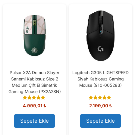
Pulsar X2A Demon Slayer
Logitech G305 LIGHTSPEED
Sanemi Kablosuz Size 2
Siyah Kablosuz Gaming
Medium Çift El Simetrik
Mouse (910-005283)
Gaming Mouse (PX2A2SN)
5.00
5.00
4.999,01
₺
2.199,00
₺
out of 5
out of 5
Sepete Ekle
Sepete Ekle