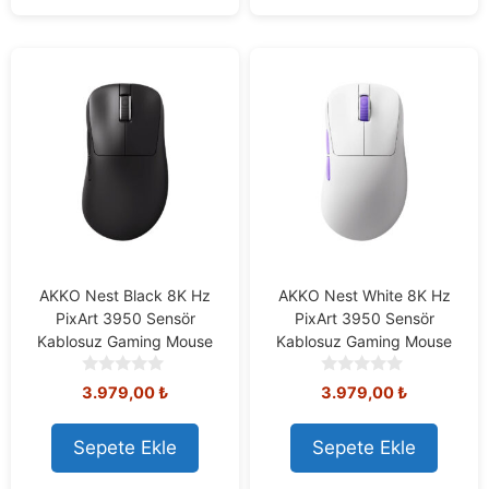
5
5
AKKO Nest Black 8K Hz
AKKO Nest White 8K Hz
PixArt 3950 Sensör
PixArt 3950 Sensör
Kablosuz Gaming Mouse
Kablosuz Gaming Mouse
0
0
3.979,00
₺
3.979,00
₺
o
o
u
u
t
t
Sepete Ekle
Sepete Ekle
o
o
f
f