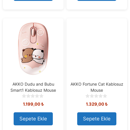
f
f
5
5
AKKO Dudu and Bubu
AKKO Fortune Cat Kablosuz
Smart1 Kablosuz Mouse
Mouse
0
0
1.199,00
₺
1.329,00
₺
o
o
u
u
t
t
Sepete Ekle
Sepete Ekle
o
o
f
f