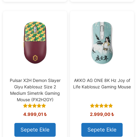
Pulsar X2H Demon Slayer
AKKO AG ONE 8K Hz Joy of
Giyu Kablosuz Size 2
Life Kablosuz Gaming Mouse
Medium Simetrik Gaming
Mouse (PX2H2GY)
5.00
4.71
4.999,01
₺
2.999,00
₺
out of 5
out of 5
Sepete Ekle
Sepete Ekle