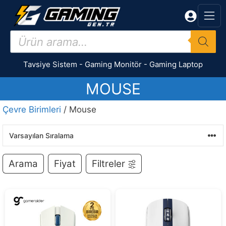
İçeriğe
atla
Products
search
Tavsiye Sistem
-
Gaming Monitör
-
Gaming Laptop
MOUSE
Çevre Birimleri
/ Mouse
Arama
Fiyat
Filtreler