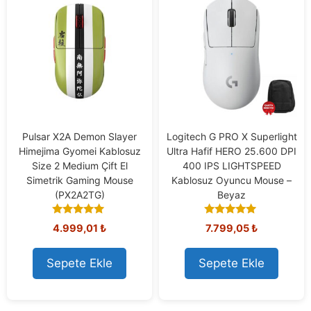
Pulsar X2A Demon Slayer
Logitech G PRO X Superlight
Himejima Gyomei Kablosuz
Ultra Hafif HERO 25.600 DPI
Size 2 Medium Çift El
400 IPS LIGHTSPEED
Simetrik Gaming Mouse
Kablosuz Oyuncu Mouse –
(PX2A2TG)
Beyaz
5.00
5.00
Orijinal
Şu
4.999,01
₺
7.799,05
₺
out of 5
out of 5
fiyat:
andaki
8.308,73 ₺.
fiyat:
Sepete Ekle
Sepete Ekle
7.799,05 ₺