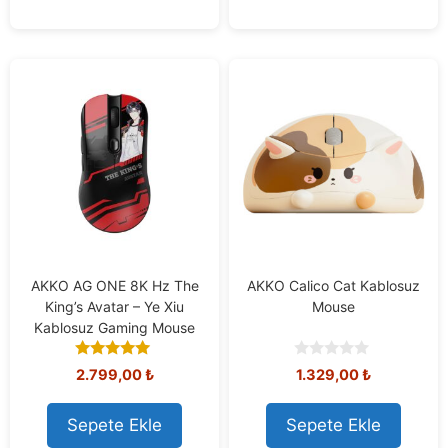
AKKO AG ONE 8K Hz The
AKKO Calico Cat Kablosuz
King’s Avatar – Ye Xiu
Mouse
Kablosuz Gaming Mouse
4.83
0
2.799,00
₺
1.329,00
₺
out of 5
o
u
t
Sepete Ekle
Sepete Ekle
o