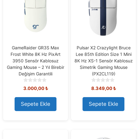
GameRaider GR3S Max
Pulsar X2 Crazylight Bruce
Frost White 8K Hz PixArt
Lee 85th Edition Size 1 Mini
3950 Sensör Kablosuz
8K Hz XS-1 Sensör Kablosuz
Gaming Mouse – 2 Yıl Birebir
Simetrik Gaming Mouse
Değişim Garantili
(PX2CL119)
0
0
3.000,00
₺
8.349,00
₺
o
o
u
u
t
t
Sepete Ekle
Sepete Ekle
o
o
f
f
5
5