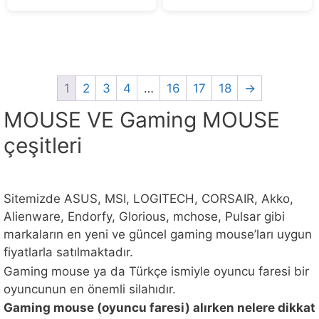
5
5
1
2
3
4
…
16
17
18
→
MOUSE VE Gaming MOUSE
çeşitleri
Sitemizde ASUS, MSI, LOGITECH, CORSAIR, Akko,
Alienware, Endorfy, Glorious, mchose, Pulsar gibi
markaların en yeni ve güncel gaming mouse’ları uygun
fiyatlarla satılmaktadır.
Gaming mouse ya da Türkçe ismiyle oyuncu faresi bir
oyuncunun en önemli silahıdır.
Gaming mouse (oyuncu faresi) alırken nelere dikkat