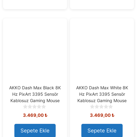
f
5
AKKO Dash Max Black 8K
AKKO Dash Max White 8K
Hz PixArt 3395 Sensör
Hz PixArt 3395 Sensör
Kablosuz Gaming Mouse
Kablosuz Gaming Mouse
0
0
3.469,00
₺
3.469,00
₺
o
o
u
u
t
t
Sepete Ekle
Sepete Ekle
o
o