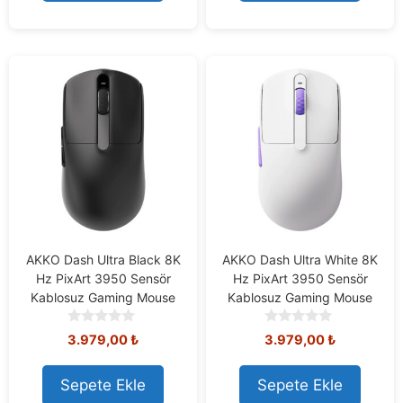
f
f
5
5
AKKO Dash Ultra Black 8K
AKKO Dash Ultra White 8K
Hz PixArt 3950 Sensör
Hz PixArt 3950 Sensör
Kablosuz Gaming Mouse
Kablosuz Gaming Mouse
0
0
3.979,00
₺
3.979,00
₺
o
o
u
u
t
t
Sepete Ekle
Sepete Ekle
o
o