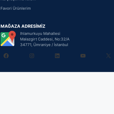
Favori Ürünlerim
MAĞAZA ADRESİMİZ
Ihlamurkuyu Mahallesi
Malazgirt Caddesi, No:32/A
34771, Ümraniye / İstanbul
facebook
instagram
linkedin
youtube
X