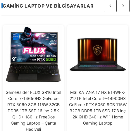
Sayfa
GAMING LAPTOP VE BILGISAYARLAR
3
/
4
MSI KATANA 17 HX B14WFK-
MSI MPG INFINITE X3 AI
217TR Intel Core i9-14900HX
2NVP7-640EU Intel Core Ultra
GeForce RTX 5060 8GB 115W
7-265KF 32GB DDR5 1TB
32GB DDR5 1TB SSD 17.3 inç
SSD RTX 5070 12GB
2K QHD 240Hz W11 Home
SHADOW 2X W11 Home
Gaming Laptop
Gaming Masaüstü Bilgisayar