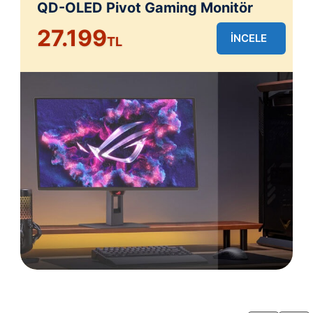
QD-OLED Pivot Gaming Monitör
27.199
İNCELE
TL