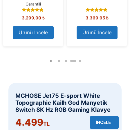
Garantili
4.71
4.77
3.299,00
₺
3.369,95
₺
out of 5
out of 5
Ürünü İncele
Ürünü İncele
MCHOSE Jet75 E-sport White
Topographic Kailh God Manyetik
Switch 8K Hz RGB Gaming Klavye
4.499
İNCELE
TL