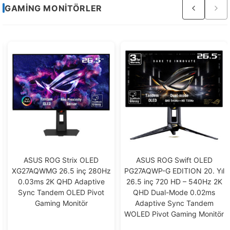
Sayfa
GAMING MONITÖRLER
4
/
4
ASUS ROG Strix OLED
ASUS ROG Swift OLED
XG27AQWMG 26.5 inç 280Hz
PG27AQWP-G EDITION 20. Yıl
0.03ms 2K QHD Adaptive
26.5 inç 720 HD – 540Hz 2K
Sync Tandem OLED Pivot
QHD Dual-Mode 0.02ms
Gaming Monitör
Adaptive Sync Tandem
WOLED Pivot Gaming Monitör