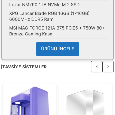
Lexar NM790 1TB NVMe M.2 SSD
XPG Lancer Blade RGB 16GB (1x16GB)
6000MHz DDR5 Ram
MSI MAG FORGE 121A B75 PCIE5 + 750W 80+
Bronze Gaming Kasa
ÜRÜNÜ İNCELE
Sayfa
TAVSIYE SISTEMLER
4
/
4