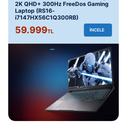
2K QHD+ 300Hz FreeDos Gaming
Laptop (RS16-
i7147HX56C1Q300RB)
59.999
İNCELE
TL