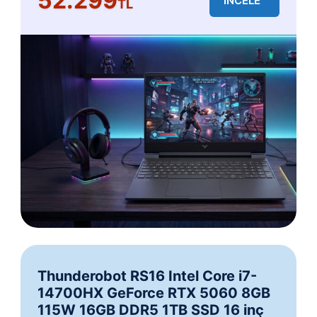
52.299
İNCELE
TL
Thunderobot RS16 Intel Core i7-
14700HX GeForce RTX 5060 8GB
115W 16GB DDR5 1TB SSD 16 inç