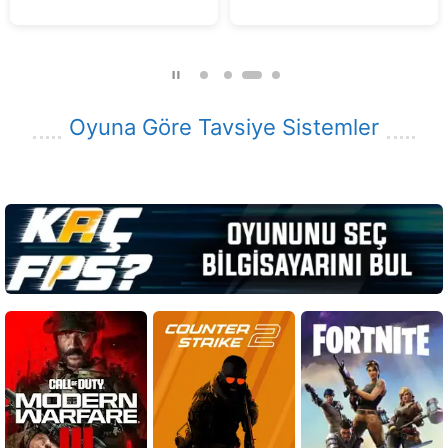
f
f
5
5
Oyuna Göre Tavsiye Sistemler