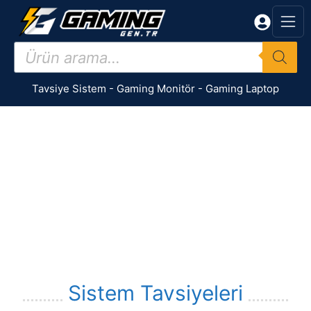
İçeriğe
atla
Products
search
Tavsiye Sistem
-
Gaming Monitör
-
Gaming Laptop
Sistem Tavsiyeleri