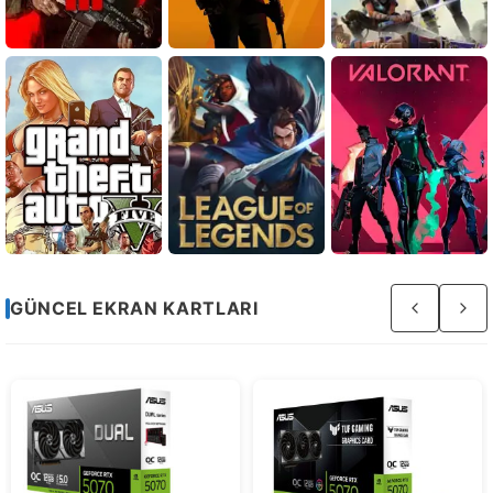
Sayfa
GÜNCEL EKRAN KARTLARI
3
/
4