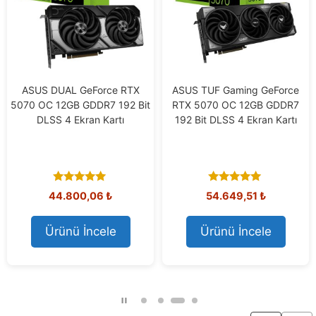
ASUS DUAL GeForce RTX
ASUS TUF Gaming GeForce
5070 OC 12GB GDDR7 192 Bit
RTX 5070 OC 12GB GDDR7
DLSS 4 Ekran Kartı
192 Bit DLSS 4 Ekran Kartı
5.00
5.00
44.800,06
₺
54.649,51
₺
out of 5
out of 5
Ürünü İncele
Ürünü İncele