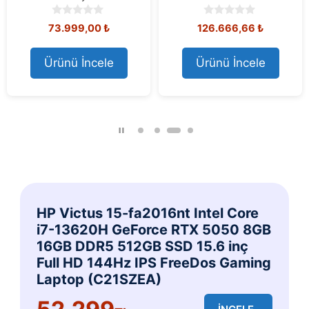
0
0
126.666,66
₺
166.566,66
₺
o
o
u
u
t
t
Ürünü İncele
Ürünü İncele
o
o
f
f
5
5
HP Victus 15-fa2016nt Intel Core
i7-13620H GeForce RTX 5050 8GB
16GB DDR5 512GB SSD 15.6 inç
Full HD 144Hz IPS FreeDos Gaming
Laptop (C21SZEA)