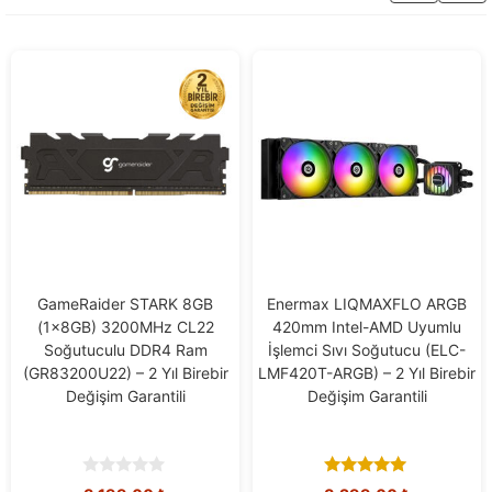
/
4
GameRaider STARK 8GB
Enermax LIQMAXFLO ARGB
(1x8GB) 3200MHz CL22
420mm Intel-AMD Uyumlu
Soğutuculu DDR4 Ram
İşlemci Sıvı Soğutucu (ELC-
(GR83200U22) – 2 Yıl Birebir
LMF420T-ARGB) – 2 Yıl Birebir
Değişim Garantili
Değişim Garantili
0
4.90