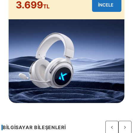
3.699
İNCELE
TL
Sayfa
BILGISAYAR BILEŞENLERI
3