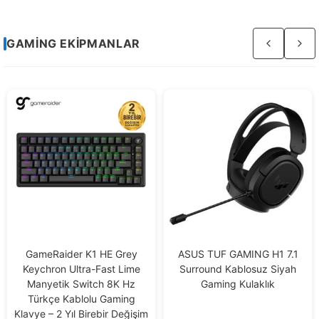
Sayfa
GAMING EKIPMANLAR
3
/
4
GameRaider K1 HE Grey
ASUS TUF GAMING H1 7.1
Keychron Ultra-Fast Lime
Surround Kablosuz Siyah
Manyetik Switch 8K Hz
Gaming Kulaklık
Türkçe Kablolu Gaming
Klavye – 2 Yıl Birebir Değişim