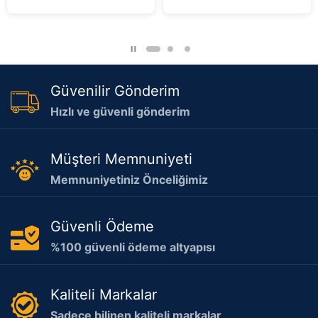
5
Güvenilir Gönderim
Hızlı ve güvenli gönderim
Müşteri Memnuniyeti
Memnuniyetiniz Önceliğimiz
Güvenli Ödeme
%100 güvenli ödeme altyapısı
Kaliteli Markalar
Sadece bilinen kaliteli markalar