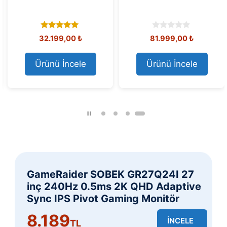
5.00
0
32.199,00
₺
81.999,00
₺
out of 5
o
u
t
Ürünü İncele
Ürünü İncele
o
f
5
GameRaider SOBEK GR27Q24I 27
inç 240Hz 0.5ms 2K QHD Adaptive
Sync IPS Pivot Gaming Monitör
8.189
İNCELE
TL