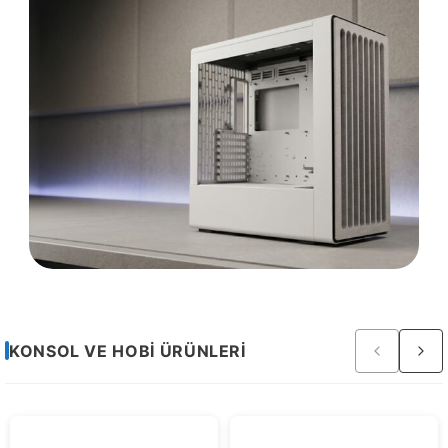
Sayfa
KONSOL VE HOBI ÜRÜNLERI
2
/
3