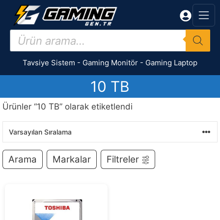
İçeriğe
atla
Products
search
Tavsiye Sistem
-
Gaming Monitör
-
Gaming Laptop
10 TB
Ürünler “10 TB” olarak etiketlendi
Arama
Markalar
Filtreler