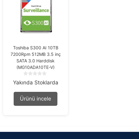
Toshiba S300 AI 10TB
7200Rpm 512MB 3.5 inç
SATA 3.0 Harddisk
(MG10ADA10TE-V)
0
Yakında Stoklarda
o
u
t
Ürünü incele
o
f
5