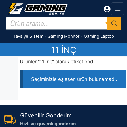
İçeriğe
atla
Products
search
Tavsiye Sistem
-
Gaming Monitör
-
Gaming Laptop
11 INÇ
Ürünler “11 inç” olarak etiketlendi
Seçiminizle eşleşen ürün bulunamadı.
Güvenilir Gönderim
Hızlı ve güvenli gönderim