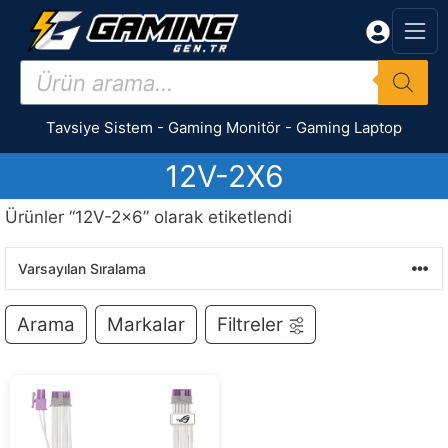
İçeriğe
atla
Products
search
Tavsiye Sistem
-
Gaming Monitör
-
Gaming Laptop
12V-2X6
Ürünler “12V-2x6” olarak etiketlendi
Arama
Markalar
Filtreler