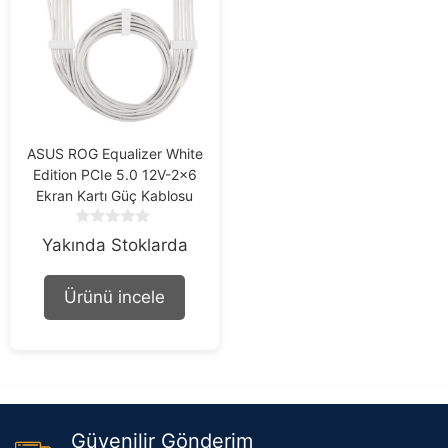
ASUS ROG Equalizer White
Edition PCIe 5.0 12V-2×6
Ekran Kartı Güç Kablosu
0
Yakında Stoklarda
o
u
t
Ürünü incele
o
f
5
Güvenilir Gönderim