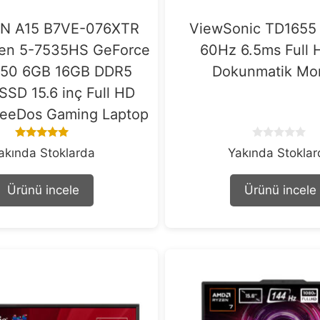
IN A15 B7VE-076XTR
ViewSonic TD1655 
en 5-7535HS GeForce
60Hz 6.5ms Full 
50 6GB 16GB DDR5
Dokunmatik Mon
SSD 15.6 inç Full HD
reeDos Gaming Laptop
5.00
0
akında Stoklarda
Yakında Stokla
out of 5
o
u
t
Ürünü incele
Ürünü incele
o
f
5