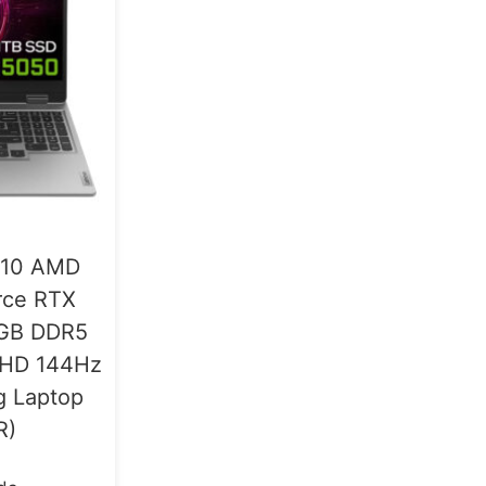
P10 AMD
rce RTX
GB DDR5
l HD 144Hz
g Laptop
R)