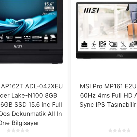
 AP162T ADL-042XEU
MSI Pro MP161 E2U 
Alder Lake-N100 8GB
60Hz 4ms Full HD 
GB SSD 15.6 inç Full
Sync IPS Taşınabili
os Dokunmatik All In
One Bilgisayar
0
0