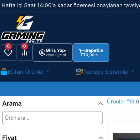
İçeriğe
Hafta içi Saat 14:00'a kadar ödemesi onaylanan tavsiye
atla
0
0
Giriş Yap
Sepetim
▾
veya üye ol
0,00
₺
Bütün Ürünler
Tavsiye Sistemler
Ürünler “15.6
Arama
Fiyat