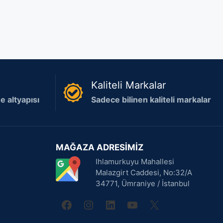
Kaliteli Markalar
 altyapısı
Sadece bilinen kaliteli markalar
MAĞAZA ADRESİMİZ
Ihlamurkuyu Mahallesi
Malazgirt Caddesi, No:32/A
34771, Ümraniye / İstanbul
facebook
instagram
linkedin
youtube
X