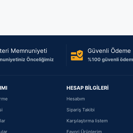
teri Memnuniyeti
Güvenli Ödeme
uniyetiniz Önceliğimiz
%100 güvenli ödeme
IMI
HESAP BİLGİLERİ
irme
Hesabım
si
Sipariş Takibi
lar
Karşılaştırma listem
ular
Favori Ürünlerim