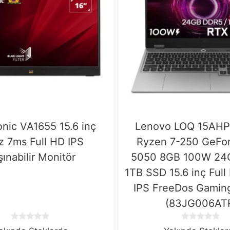
nic VA1655 15.6 inç
Lenovo LOQ 15AH
 7ms Full HD IPS
Ryzen 7-250 GeFo
şınabilir Monitör
5050 8GB 100W 24
1TB SSD 15.6 inç Ful
IPS FreeDos Gamin
(83JG006AT
0
0