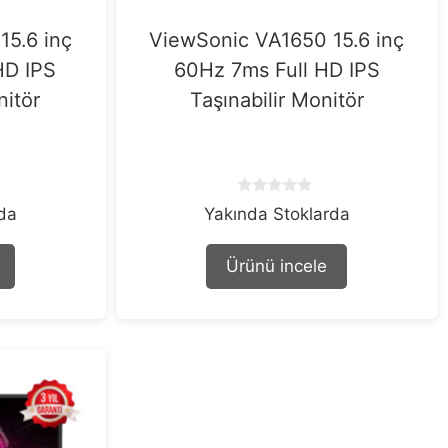
15.6 inç
ViewSonic VA1650 15.6 inç
HD IPS
60Hz 7ms Full HD IPS
itör
Taşınabilir Monitör
0
rda
Yakında Stoklarda
o
u
t
Ürünü incele
o
f
5