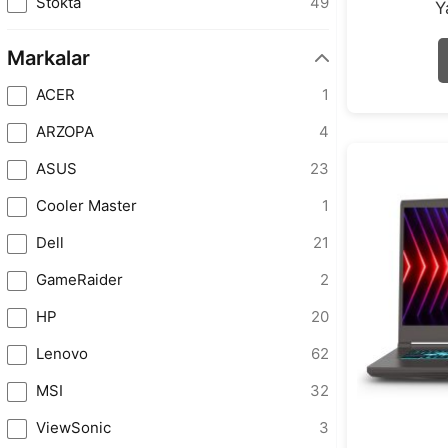
Stokta
49
Y
Markalar
ACER
1
ARZOPA
4
ASUS
23
Cooler Master
1
Dell
21
GameRaider
2
HP
20
Lenovo
62
MSI
32
ViewSonic
3