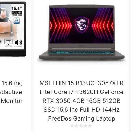
15.6 inç
MSI THIN 15 B13UC-3057XTR
Adaptive
Intel Core i7-13620H GeForce
r Monitör
RTX 3050 4GB 16GB 512GB
SSD 15.6 inç Full HD 144Hz
FreeDos Gaming Laptop
0