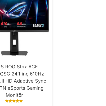
S ROG Strix ACE
QSG 24.1 inç 610Hz
ull HD Adaptive Sync
 TN eSports Gaming
Monitör
5.00