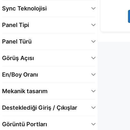
0,1 Ms
1
Sync Teknolojisi
Adaptive Sync
1
Panel Tipi
Düz
1
Panel Türü
Super TN
1
Görüş Açısı
170° Yatay / 160° Dikey
1
En/Boy Oranı
16:9
1
Mekanik tasarım
Yükseklik Ayarı
1
Desteklediği Giriş / Çıkışlar
Sağa-Sola Döndürme (Swivel)
1
DisplayPort
1
Yukarı-Aşağı Eğme (Tilt)
1
Görüntü Portları
HDMI
1