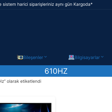
 sistem harici siparişleriniz aynı gün Kargoda*
Bileşenler
Bilgisayarlar
610HZ
z” olarak etiketlendi