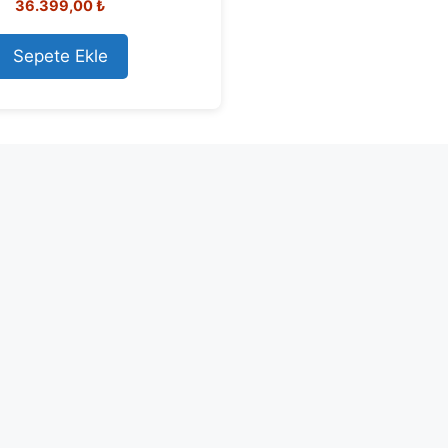
36.399,00
₺
out of 5
Sepete Ekle