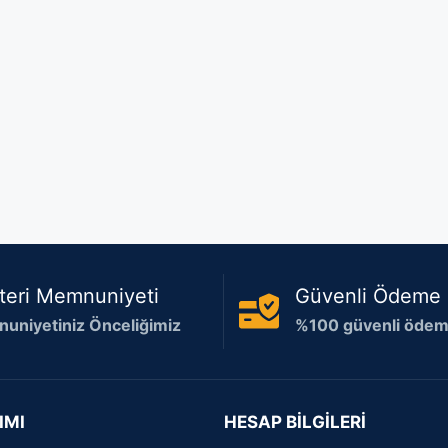
teri Memnuniyeti
Güvenli Ödeme
uniyetiniz Önceliğimiz
%100 güvenli ödeme
IMI
HESAP BİLGİLERİ