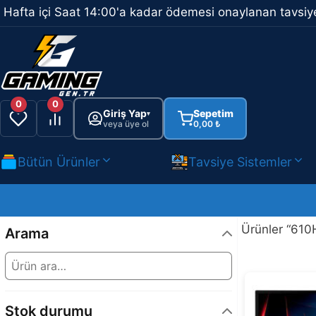
İçeriğe
Hafta içi Saat 14:00'a kadar ödemesi onaylanan tavsiye
atla
0
0
Giriş Yap
Sepetim
▾
veya üye ol
0,00
₺
Bütün Ürünler
Tavsiye Sistemler
Ürünler “610H
Arama
Stok durumu