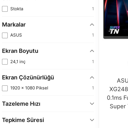
Stokta
1
Markalar
ASUS
1
Ekran Boyutu
24,1 inç
1
Ekran Çözünürlüğü
ASU
1920 x 1080 Piksel
1
XG248
0.1ms F
Tazeleme Hızı
Super
610 Hz
1
Tepkime Süresi