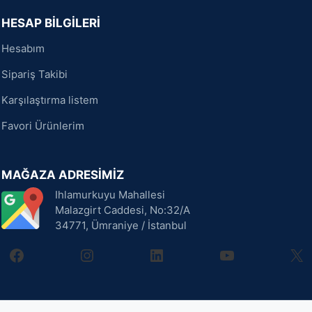
HESAP BİLGİLERİ
Hesabım
Sipariş Takibi
Karşılaştırma listem
Favori Ürünlerim
MAĞAZA ADRESİMİZ
Ihlamurkuyu Mahallesi
Malazgirt Caddesi, No:32/A
34771, Ümraniye / İstanbul
facebook
instagram
linkedin
youtube
X