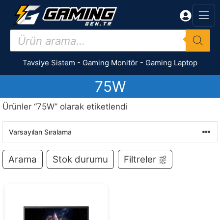
İçeriğe
atla
Products
search
Tavsiye Sistem
-
Gaming Monitör
-
Gaming Laptop
75W
Ürünler “75W” olarak etiketlendi
Arama
Stok durumu
Filtreler