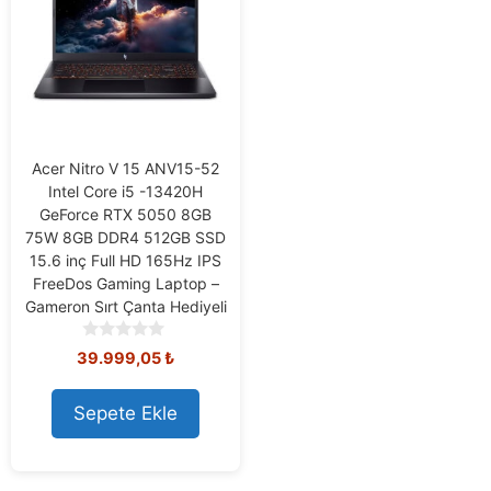
Acer Nitro V 15 ANV15-52
Intel Core i5 -13420H
GeForce RTX 5050 8GB
75W 8GB DDR4 512GB SSD
15.6 inç Full HD 165Hz IPS
FreeDos Gaming Laptop –
Gameron Sırt Çanta Hediyeli
0
Orijinal
Şu
39.999,05
₺
o
fiyat:
andaki
u
40.508,73 ₺.
fiyat:
t
Sepete Ekle
39.999,05 ₺.
o
f
5