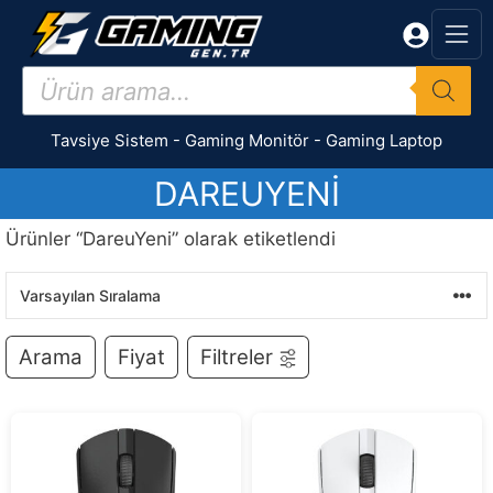
İçeriğe
atla
Products
search
Tavsiye Sistem
-
Gaming Monitör
-
Gaming Laptop
DAREUYENI
Ürünler “DareuYeni” olarak etiketlendi
Arama
Fiyat
Filtreler