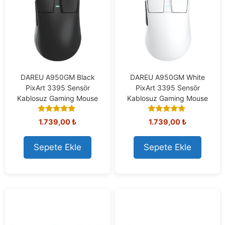
DAREU A950GM Black
DAREU A950GM White
PixArt 3395 Sensör
PixArt 3395 Sensör
Kablosuz Gaming Mouse
Kablosuz Gaming Mouse
4.75
4.80
1.739,00
₺
1.739,00
₺
out of 5
out of 5
Sepete Ekle
Sepete Ekle