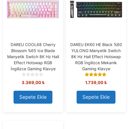
DAREU COOL68 Cherry
DAREU EK60 HE Black %60
Blossom %65 Ice Blade
YULONG Manyetik Switch
Manyetik Switch 8K Hz Hall
8K Hz Hall Effect Hotswap
Effect Hotswap RGB
RGB İngilizce Mekanik
İngilizce Gaming Klavye
Gaming Klavye
0
4.80
3.369,00
₺
1.739,00
₺
o
out of 5
u
t
Sepete Ekle
Sepete Ekle
o
f
5