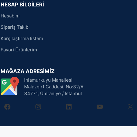
HESAP BİLGİLERİ
Hesabım
Sipariş Takibi
Karşılaştırma listem
Favori Ürünlerim
MAĞAZA ADRESİMİZ
Ihlamurkuyu Mahallesi
Malazgirt Caddesi, No:32/A
34771, Ümraniye / İstanbul
facebook
instagram
linkedin
youtube
X