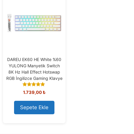
DAREU EK60 HE White %60
YULONG Manyetik Switch
8K Hz Hall Effect Hotswap
RGB İngilizce Gaming Klavye
5.00
1.739,00
₺
out of 5
Sepete Ekle