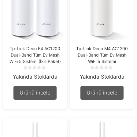
Tp-Link Deco E4 AC1200
Tp-Link Deco M4 AC1200
Dual-Band Tüm Ev Mesh
Dual-Band Tüm Ev Mesh
WiFi 5 Sistemi (İkili Paket)
WiFi 5 Sistemi
0
0
Yakında Stoklarda
Yakında Stoklarda
o
o
u
u
t
t
Ürünü incele
Ürünü incele
o
o
f
f
5
5