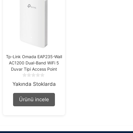
Tp-Link Omada EAP235-Wall
AC1200 Dual-Band WiFi 5
Duvar Tipi Access Point
0
Yakında Stoklarda
o
u
t
Ürünü incele
o
f
5