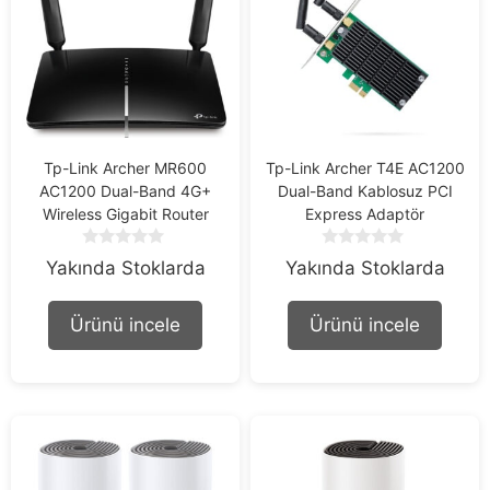
Tp-Link Archer MR600
Tp-Link Archer T4E AC1200
AC1200 Dual-Band 4G+
Dual-Band Kablosuz PCI
Wireless Gigabit Router
Express Adaptör
0
0
Yakında Stoklarda
Yakında Stoklarda
o
o
u
u
t
t
Ürünü incele
Ürünü incele
o
o
f
f
5
5