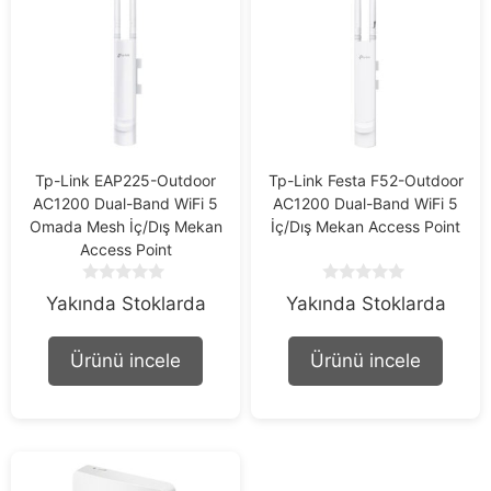
Tp-Link EAP225-Outdoor
Tp-Link Festa F52-Outdoor
AC1200 Dual-Band WiFi 5
AC1200 Dual-Band WiFi 5
Omada Mesh İç/Dış Mekan
İç/Dış Mekan Access Point
Access Point
0
0
Yakında Stoklarda
Yakında Stoklarda
o
o
u
u
t
t
Ürünü incele
Ürünü incele
o
o
f
f
5
5