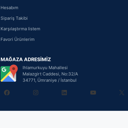
Hesabım
Sipariş Takibi
Karşılaştırma listem
Favori Ürünlerim
MAĞAZA ADRESİMİZ
Ihlamurkuyu Mahallesi
Malazgirt Caddesi, No:32/A
34771, Ümraniye / İstanbul
facebook
instagram
linkedin
youtube
X