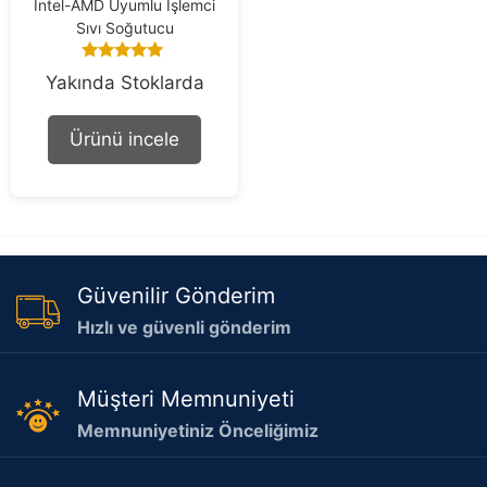
Intel-AMD Uyumlu İşlemci
Sıvı Soğutucu
5.00
Yakında Stoklarda
out of 5
Ürünü incele
Güvenilir Gönderim
Hızlı ve güvenli gönderim
Müşteri Memnuniyeti
Memnuniyetiniz Önceliğimiz