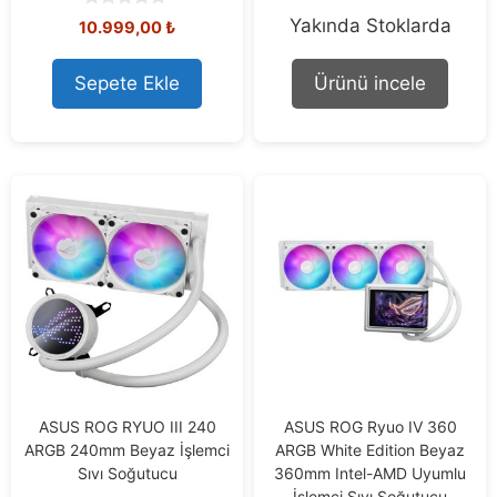
0
0
Yakında Stoklarda
10.999,00
₺
o
o
u
u
t
t
Sepete Ekle
Ürünü incele
o
o
f
f
5
5
ASUS ROG RYUO III 240
ASUS ROG Ryuo IV 360
ARGB 240mm Beyaz İşlemci
ARGB White Edition Beyaz
Sıvı Soğutucu
360mm Intel-AMD Uyumlu
İşlemci Sıvı Soğutucu