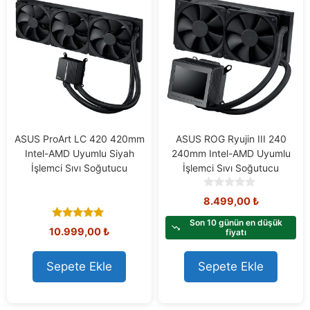
ASUS ProArt LC 420 420mm
ASUS ROG Ryujin III 240
Intel-AMD Uyumlu Siyah
240mm Intel-AMD Uyumlu
İşlemci Sıvı Soğutucu
İşlemci Sıvı Soğutucu
0
8.499,00
₺
o
u
Son 10 günün en düşük
5.00
10.999,00
₺
t
fiyatı
out of 5
o
f
Sepete Ekle
Sepete Ekle
5