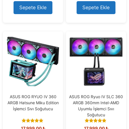
u
t
Sepete Ekle
Sepete Ekle
o
f
5
ASUS ROG RYUO IV 360
ASUS ROG Ryuo IV SLC 360
ARGB Hatsune Miku Edition
ARGB 360mm Intel-AMD
İşlemci Sıvı Soğutucu
Uyumlu İşlemci Sıvı
Soğutucu
5.00
5.00
17.999,00
₺
17.999,00
₺