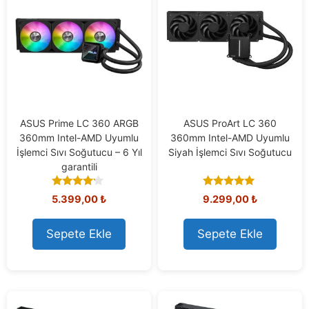
ASUS Prime LC 360 ARGB
ASUS ProArt LC 360
360mm Intel-AMD Uyumlu
360mm Intel-AMD Uyumlu
İşlemci Sıvı Soğutucu – 6 Yıl
Siyah İşlemci Sıvı Soğutucu
garantili
4.00
5.00
5.399,00
₺
9.299,00
₺
out of 5
out of 5
Sepete Ekle
Sepete Ekle