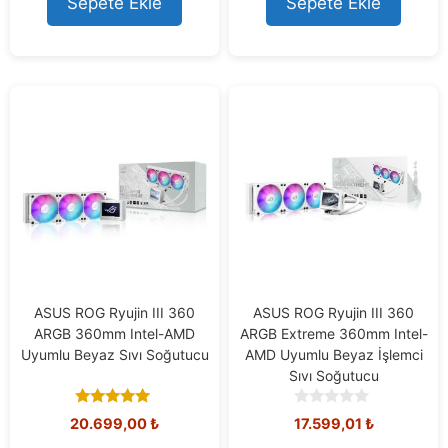
Sepete Ekle
Sepete Ekle
5
5
ASUS ROG Ryujin III 360
ASUS ROG Ryujin III 360
ARGB 360mm Intel-AMD
ARGB Extreme 360mm Intel-
Uyumlu Beyaz Sıvı Soğutucu
AMD Uyumlu Beyaz İşlemci
Sıvı Soğutucu
4.80
0
20.699,00
₺
17.599,01
₺
out of 5
o