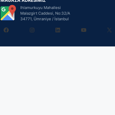
MAĞAZA ADRESİMİZ
Ihlamurkuyu Mahallesi
Malazgirt Caddesi, No:32/A
34771, Ümraniye / İstanbul
facebook
instagram
linkedin
youtube
X