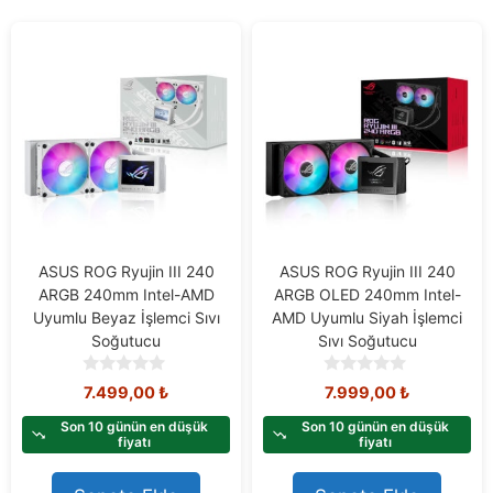
ASUS ROG Ryujin III 240
ASUS ROG Ryujin III 240
ARGB 240mm Intel-AMD
ARGB OLED 240mm Intel-
Uyumlu Beyaz İşlemci Sıvı
AMD Uyumlu Siyah İşlemci
Soğutucu
Sıvı Soğutucu
0
0
7.499,00
₺
7.999,00
₺
o
o
u
u
Son 10 günün en düşük
Son 10 günün en düşük
t
t
fiyatı
fiyatı
o
o
f
f