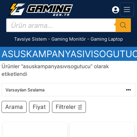
İçeriğe
atla
Products
search
Tavsiye Sistem
-
Gaming Monitör
-
Gaming Laptop
ASUSKAMPANYASIVISOGUTU
Ürünler “asuskampanyasıvısogutucu” olarak
etiketlendi
Arama
Fiyat
Filtreler