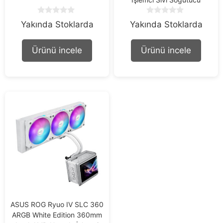
0
0
Yakında Stoklarda
Yakında Stoklarda
o
o
u
u
t
t
Ürünü incele
Ürünü incele
o
o
f
f
5
5
ASUS ROG Ryuo IV SLC 360
ARGB White Edition 360mm