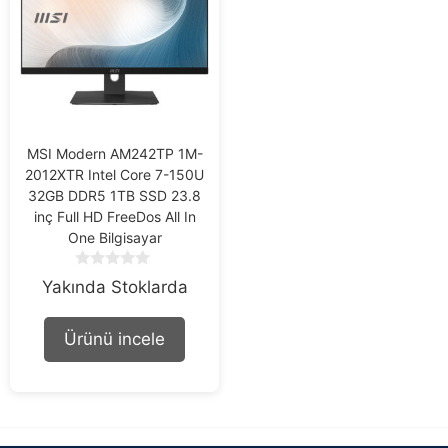
MSI Modern AM242TP 1M-
2012XTR Intel Core 7-150U
32GB DDR5 1TB SSD 23.8
inç Full HD FreeDos All In
One Bilgisayar
0
Yakında Stoklarda
o
u
t
Ürünü incele
o
f
5