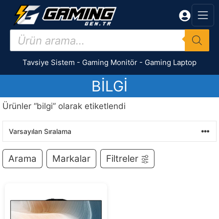
İçeriğe
atla
Products
search
Tavsiye Sistem
-
Gaming Monitör
-
Gaming Laptop
BILGI
Ürünler “bilgi” olarak etiketlendi
Arama
Markalar
Filtreler