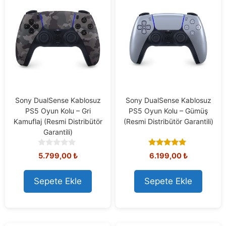
Sony DualSense Kablosuz
Sony DualSense Kablosuz
PS5 Oyun Kolu – Gri
PS5 Oyun Kolu – Gümüş
Kamuflaj (Resmi Distribütör
(Resmi Distribütör Garantili)
Garantili)
0
5.00
5.799,00
₺
6.199,00
₺
o
out of 5
u
t
Sepete Ekle
Sepete Ekle
o
f
5