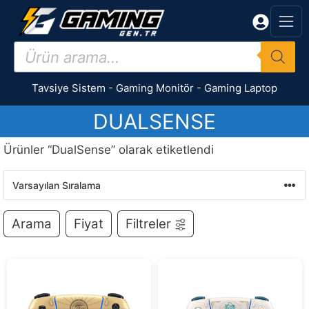
İçeriğe
atla
Products
search
Tavsiye Sistem
-
Gaming Monitör
-
Gaming Laptop
DUALSENSE
Ürünler “DualSense” olarak etiketlendi
Arama
Fiyat
Filtreler