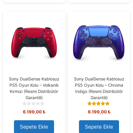
5
5
Sony DualSense Kablosuz
Sony DualSense Kablosuz
PS5 Oyun Kolu – Volkanik
PS5 Oyun Kolu – Chroma
Kırmızı (Resmi Distribütör
Indigo (Resmi Distribütör
Garantili)
Garantili)
0
5.00
6.199,00
₺
6.199,00
₺
o
out of 5
u
t
Sepete Ekle
Sepete Ekle
o