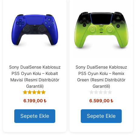
Sony DualSense Kablosuz
Sony DualSense Kablosuz
PS5 Oyun Kolu – Kobalt
PS5 Oyun Kolu – Remix
Mavisi (Resmi Distribütör
Green (Resmi Distribütör
Garantili)
Garantili)
5.00
0
6.199,00
₺
6.599,00
₺
out of 5
o
u
t
Sepete Ekle
Sepete Ekle
o
f
5