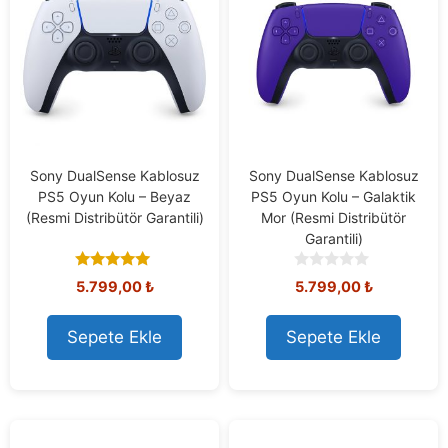
Sony DualSense Kablosuz
Sony DualSense Kablosuz
PS5 Oyun Kolu – Beyaz
PS5 Oyun Kolu – Galaktik
(Resmi Distribütör Garantili)
Mor (Resmi Distribütör
Garantili)
5.00
0
5.799,00
₺
5.799,00
₺
out of 5
o
u
t
Sepete Ekle
Sepete Ekle
o
f
5