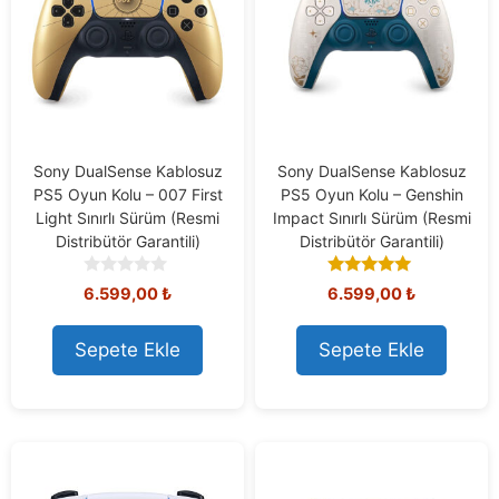
Sony DualSense Kablosuz
Sony DualSense Kablosuz
PS5 Oyun Kolu – 007 First
PS5 Oyun Kolu – Genshin
Light Sınırlı Sürüm (Resmi
Impact Sınırlı Sürüm (Resmi
Distribütör Garantili)
Distribütör Garantili)
0
5.00
6.599,00
₺
6.599,00
₺
o
out of 5
u
t
Sepete Ekle
Sepete Ekle
o
f
5