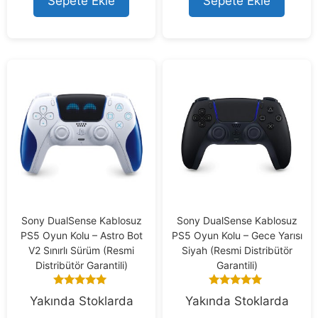
Sepete Ekle
Sepete Ekle
o
o
f
f
5
5
Sony DualSense Kablosuz
Sony DualSense Kablosuz
PS5 Oyun Kolu – Astro Bot
PS5 Oyun Kolu – Gece Yarısı
V2 Sınırlı Sürüm (Resmi
Siyah (Resmi Distribütör
Distribütör Garantili)
Garantili)
5.00
5.00
Yakında Stoklarda
Yakında Stoklarda
out of 5
out of 5