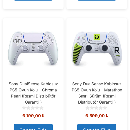
f
5
Sony DualSense Kablosuz
Sony DualSense Kablosuz
PS5 Oyun Kolu – Chroma
PS5 Oyun Kolu – Marathon
Pearl (Resmi Distribütör
Sınırlı Sürüm (Resmi
Garantili)
Distribütör Garantili)
0
0
6.199,00
₺
6.599,00
₺
o
o
u
u
t
t