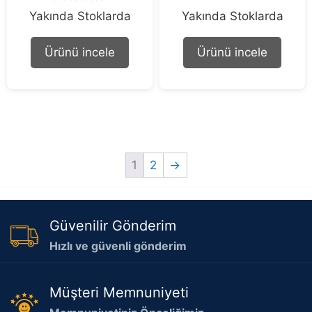
5.00
0
Yakında Stoklarda
Yakında Stoklarda
out of 5
o
u
t
Ürünü incele
Ürünü incele
o
f
5
1
2
→
Güvenilir Gönderim
Hızlı ve güvenli gönderim
Müşteri Memnuniyeti