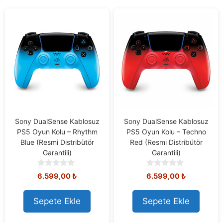
Sony DualSense Kablosuz
Sony DualSense Kablosuz
PS5 Oyun Kolu – Rhythm
PS5 Oyun Kolu – Techno
Blue (Resmi Distribütör
Red (Resmi Distribütör
Garantili)
Garantili)
0
0
6.599,00
₺
6.599,00
₺
o
o
u
u
t
t
Sepete Ekle
Sepete Ekle
o
o
f
f