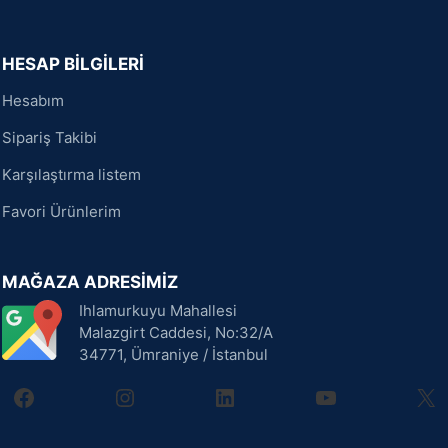
HESAP BİLGİLERİ
Hesabım
Sipariş Takibi
Karşılaştırma listem
Favori Ürünlerim
MAĞAZA ADRESİMİZ
Ihlamurkuyu Mahallesi
Malazgirt Caddesi, No:32/A
34771, Ümraniye / İstanbul
facebook
instagram
linkedin
youtube
X