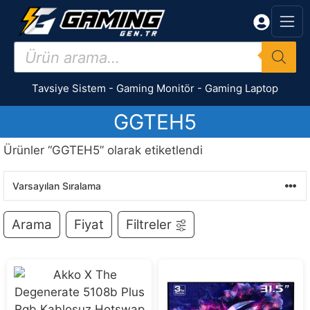
İçeriğe
atla
Products
search
Tavsiye Sistem
-
Gaming Monitör
-
Gaming Laptop
GGTEH5
Ürünler “GGTEH5” olarak etiketlendi
Arama
Fiyat
Filtreler