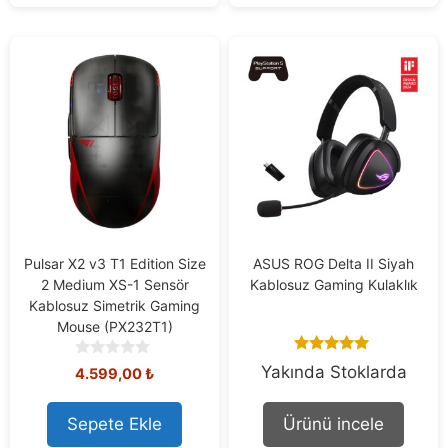
Pulsar X2 v3 T1 Edition Size
ASUS ROG Delta II Siyah
2 Medium XS-1 Sensör
Kablosuz Gaming Kulaklık
Kablosuz Simetrik Gaming
Mouse (PX232T1)
5.00
0
Yakında Stoklarda
4.599,00
₺
out of 5
o
u
t
Sepete Ekle
Ürünü incele
o