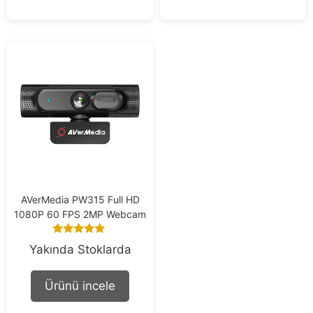
f
5
AVerMedia PW315 Full HD
1080P 60 FPS 2MP Webcam
5.00
Yakında Stoklarda
out of 5
Ürünü incele