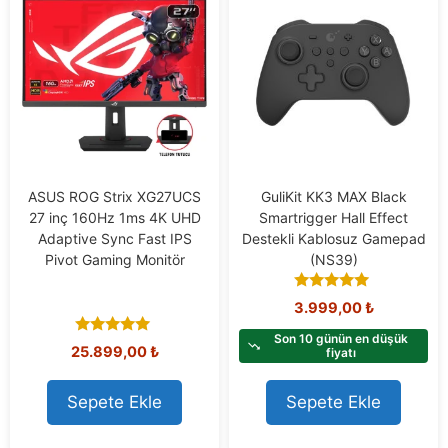
ASUS ROG Strix XG27UCS
GuliKit KK3 MAX Black
27 inç 160Hz 1ms 4K UHD
Smartrigger Hall Effect
Adaptive Sync Fast IPS
Destekli Kablosuz Gamepad
Pivot Gaming Monitör
(NS39)
4.82
3.999,00
₺
out of 5
Son 10 günün en düşük
5.00
25.899,00
₺
fiyatı
out of 5
Sepete Ekle
Sepete Ekle