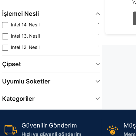
Y
İşlemci Nesli
Intel 14. Nesil
1
Intel 13. Nesil
1
Intel 12. Nesil
1
Çipset
Intel B660
1
Uyumlu Soketler
Intel B760
1
LGA1700
1
Intel H610
1
Kategoriler
Intel H670
1
Bilgisayar Bileşenleri
1
Intel H770
1
Güvenilir Gönderim
Müş
Intel Z690
1
Hızlı ve güvenli gönderim
Memn