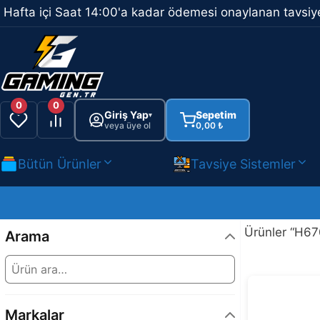
İçeriğe
Hafta içi Saat 14:00'a kadar ödemesi onaylanan tavsiye
atla
0
0
Giriş Yap
Sepetim
▾
veya üye ol
0,00
₺
Bütün Ürünler
Tavsiye Sistemler
Ürünler “H670
Arama
Markalar