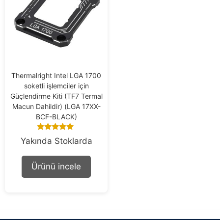
Thermalright Intel LGA 1700
soketli işlemciler için
Güçlendirme Kiti (TF7 Termal
Macun Dahildir) (LGA 17XX-
BCF-BLACK)
5.00
Yakında Stoklarda
out of 5
Ürünü incele