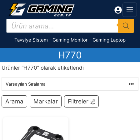
İçeriğe
atla
Products
search
Tavsiye Sistem
-
Gaming Monitör
-
Gaming Laptop
H770
Ürünler “H770” olarak etiketlendi
Arama
Markalar
Filtreler