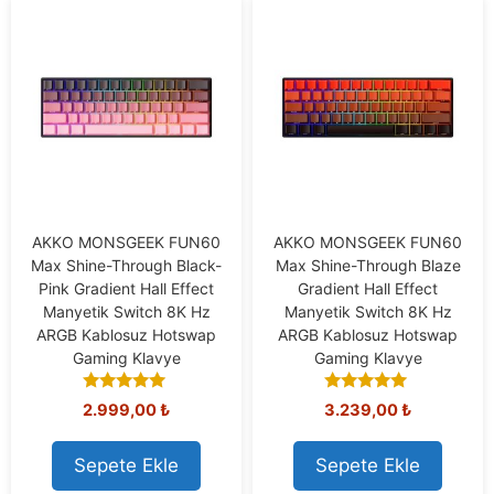
AKKO MONSGEEK FUN60
AKKO MONSGEEK FUN60
Max Shine-Through Black-
Max Shine-Through Blaze
Pink Gradient Hall Effect
Gradient Hall Effect
Manyetik Switch 8K Hz
Manyetik Switch 8K Hz
ARGB Kablosuz Hotswap
ARGB Kablosuz Hotswap
Gaming Klavye
Gaming Klavye
5.00
4.91
2.999,00
₺
3.239,00
₺
out of 5
out of 5
Sepete Ekle
Sepete Ekle