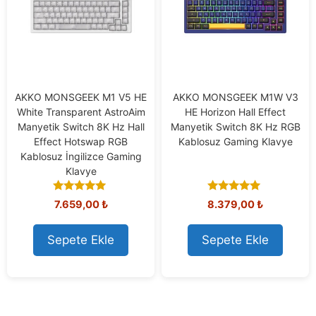
AKKO MONSGEEK M1 V5 HE
AKKO MONSGEEK M1W V3
White Transparent AstroAim
HE Horizon Hall Effect
Manyetik Switch 8K Hz Hall
Manyetik Switch 8K Hz RGB
Effect Hotswap RGB
Kablosuz Gaming Klavye
Kablosuz İngilizce Gaming
Klavye
5.00
4.82
7.659,00
₺
8.379,00
₺
out of 5
out of 5
Sepete Ekle
Sepete Ekle