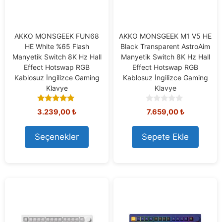
AKKO MONSGEEK FUN68
AKKO MONSGEEK M1 V5 HE
HE White %65 Flash
Black Transparent AstroAim
Manyetik Switch 8K Hz Hall
Manyetik Switch 8K Hz Hall
Effect Hotswap RGB
Effect Hotswap RGB
Kablosuz İngilizce Gaming
Kablosuz İngilizce Gaming
Klavye
Klavye
5.00
0
3.239,00
₺
7.659,00
₺
out of 5
o
u
t
Seçenekler
Sepete Ekle
o
f
5