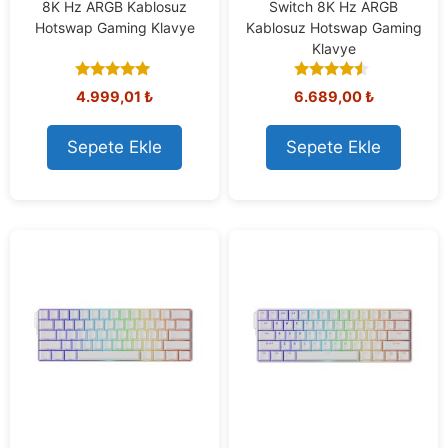
8K Hz ARGB Kablosuz
Switch 8K Hz ARGB
Hotswap Gaming Klavye
Kablosuz Hotswap Gaming
Klavye
4.80
4.33
4.999,01
₺
6.689,00
₺
out of 5
out of 5
Sepete Ekle
Sepete Ekle