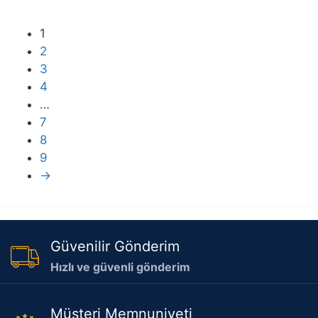
1
2
3
4
…
7
8
9
→
Güvenilir Gönderim
Hızlı ve güvenli gönderim
Müşteri Memnuniyeti