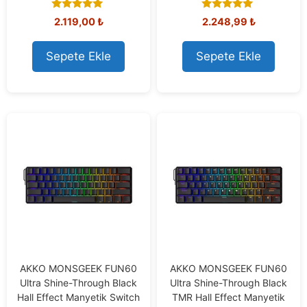
5.00
4.83
2.119,00
₺
2.248,99
₺
out of 5
out of 5
Sepete Ekle
Sepete Ekle
AKKO MONSGEEK FUN60
AKKO MONSGEEK FUN60
Ultra Shine-Through Black
Ultra Shine-Through Black
Hall Effect Manyetik Switch
TMR Hall Effect Manyetik