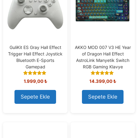
GuliKit ES Gray Hall Effect
AKKO MOD 007 V3 HE Year
Trigger Hall Effect Joystick
of Dragon Hall Effect
Bluetooth E-Sports
AstroLink Manyetik Switch
Gamepad
RGB Gaming Klavye
5.00
5.00
1.999,00
₺
14.399,00
₺
out of 5
out of 5
Sepete Ekle
Sepete Ekle