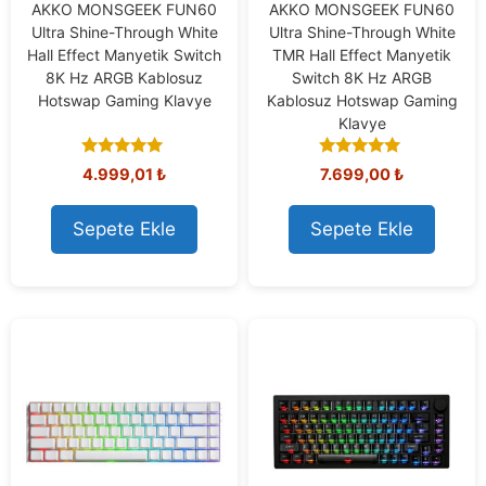
AKKO MONSGEEK FUN60
AKKO MONSGEEK FUN60
Ultra Shine-Through White
Ultra Shine-Through White
Hall Effect Manyetik Switch
TMR Hall Effect Manyetik
8K Hz ARGB Kablosuz
Switch 8K Hz ARGB
Hotswap Gaming Klavye
Kablosuz Hotswap Gaming
Klavye
5.00
5.00
4.999,01
₺
7.699,00
₺
out of 5
out of 5
Sepete Ekle
Sepete Ekle