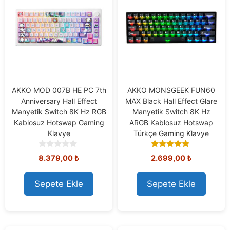
AKKO MOD 007B HE PC 7th
AKKO MONSGEEK FUN60
Anniversary Hall Effect
MAX Black Hall Effect Glare
Manyetik Switch 8K Hz RGB
Manyetik Switch 8K Hz
Kablosuz Hotswap Gaming
ARGB Kablosuz Hotswap
Klavye
Türkçe Gaming Klavye
0
4.67
8.379,00
₺
2.699,00
₺
o
out of 5
u
t
Sepete Ekle
Sepete Ekle
o
f
5