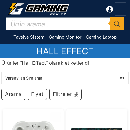
İçeriğe
atla
Products
search
Tavsiye Sistem
-
Gaming Monitör
-
Gaming Laptop
HALL EFFECT
Ürünler “Hall Effect” olarak etiketlendi
Arama
Fiyat
Filtreler