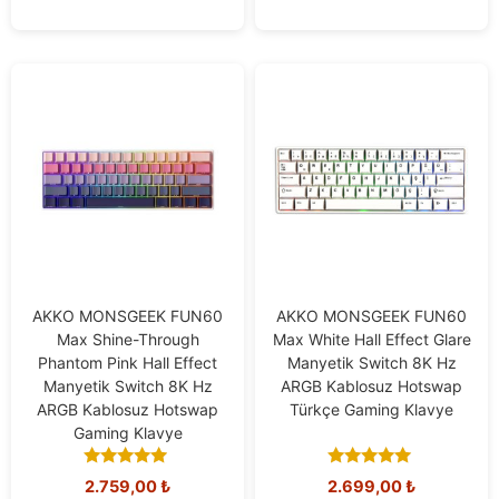
AKKO MONSGEEK FUN60
AKKO MONSGEEK FUN60
Max Shine-Through
Max White Hall Effect Glare
Phantom Pink Hall Effect
Manyetik Switch 8K Hz
Manyetik Switch 8K Hz
ARGB Kablosuz Hotswap
ARGB Kablosuz Hotswap
Türkçe Gaming Klavye
Gaming Klavye
4.78
5.00
2.759,00
₺
2.699,00
₺
out of 5
out of 5