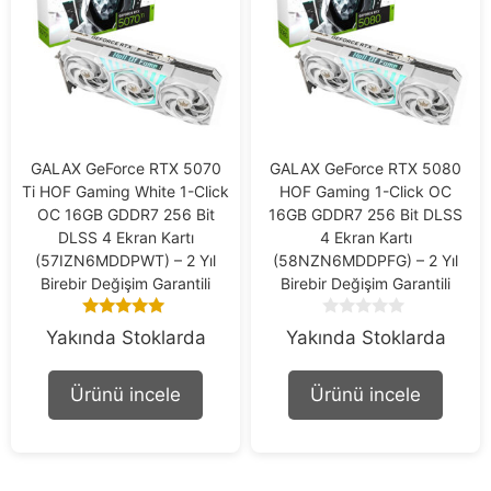
GALAX GeForce RTX 5070
GALAX GeForce RTX 5080
Ti HOF Gaming White 1-Click
HOF Gaming 1-Click OC
OC 16GB GDDR7 256 Bit
16GB GDDR7 256 Bit DLSS
DLSS 4 Ekran Kartı
4 Ekran Kartı
(57IZN6MDDPWT) – 2 Yıl
(58NZN6MDDPFG) – 2 Yıl
Birebir Değişim Garantili
Birebir Değişim Garantili
5.00
0
Yakında Stoklarda
Yakında Stoklarda
out of 5
o
u
t
Ürünü incele
Ürünü incele
o
f
5