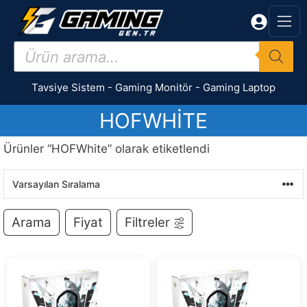
İçeriğe
atla
Products
search
Tavsiye Sistem
-
Gaming Monitör
-
Gaming Laptop
HOFWHITE
Ürünler “HOFWhite” olarak etiketlendi
Arama
Fiyat
Filtreler