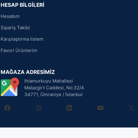
HESAP BİLGİLERİ
Hesabım
Sipariş Takibi
Karşılaştırma listem
Favori Ürünlerim
MAĞAZA ADRESİMİZ
Ihlamurkuyu Mahallesi
Malazgirt Caddesi, No:32/A
34771, Ümraniye / İstanbul
facebook
instagram
linkedin
youtube
X