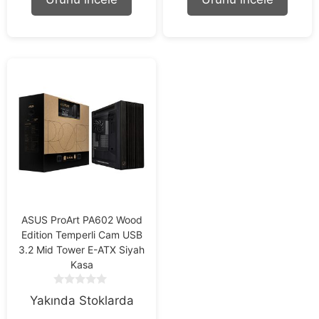
o
o
f
f
5
5
ASUS ProArt PA602 Wood
Edition Temperli Cam USB
3.2 Mid Tower E-ATX Siyah
Kasa
0
Yakında Stoklarda
o
u