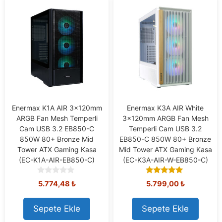
Enermax K1A AIR 3x120mm
Enermax K3A AIR White
ARGB Fan Mesh Temperli
3x120mm ARGB Fan Mesh
Cam USB 3.2 EB850-C
Temperli Cam USB 3.2
850W 80+ Bronze Mid
EB850-C 850W 80+ Bronze
Tower ATX Gaming Kasa
Mid Tower ATX Gaming Kasa
(EC-K1A-AIR-EB850-C)
(EC-K3A-AIR-W-EB850-C)
0
5.00
5.774,48
₺
5.799,00
₺
o
out of 5
u
t
Sepete Ekle
Sepete Ekle
o