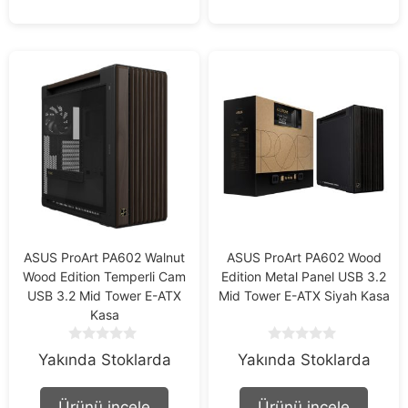
f
5
ASUS ProArt PA602 Walnut
ASUS ProArt PA602 Wood
Wood Edition Temperli Cam
Edition Metal Panel USB 3.2
USB 3.2 Mid Tower E-ATX
Mid Tower E-ATX Siyah Kasa
Kasa
0
0
Yakında Stoklarda
Yakında Stoklarda
o
o
u
u
t
t
Ürünü incele
Ürünü incele