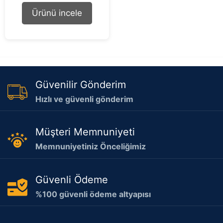
t
Ürünü incele
o
f
5
Güvenilir Gönderim
Hızlı ve güvenli gönderim
Müşteri Memnuniyeti
Memnuniyetiniz Önceliğimiz
Güvenli Ödeme
%100 güvenli ödeme altyapısı