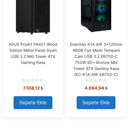
ASUS ProArt PA401 Wood
Enermax K1A AIR 3x120mm
Edition Metal Panel Siyah
ARGB Fan Mesh Temperli
USB 3.2 Mid Tower ATX
Cam USB 3.2 EB750-C
Gaming Kasa
750W 80+ Bronze Mid
Tower ATX Gaming Kasa
(EC-K1A-AIR-EB750-C)
0
0
7.558,12
₺
4.694,94
₺
o
o
u
u
t
t
Sepete Ekle
Sepete Ekle
o
o
f
f
5
5