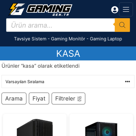
İçeriğe
atla
Products
search
Tavsiye Sistem
-
Gaming Monitör
-
Gaming Laptop
KASA
Ürünler “kasa” olarak etiketlendi
Arama
Fiyat
Filtreler