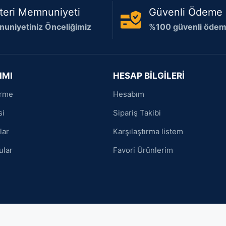
teri Memnuniyeti
Güvenli Ödeme
uniyetiniz Önceliğimiz
%100 güvenli ödeme
IMI
HESAP BİLGİLERİ
irme
Hesabım
si
Sipariş Takibi
lar
Karşılaştırma listem
ular
Favori Ürünlerim