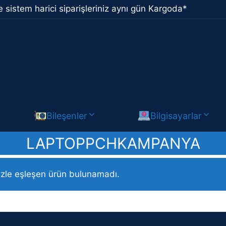
 sistem harici siparişleriniz aynı gün Kargoda*
Bileşenler
Bilgisayarlar
LAPTOPPCHKAMPANYA
topPCHKampanya” olarak etiketlendi
izle eşleşen ürün bulunamadı.