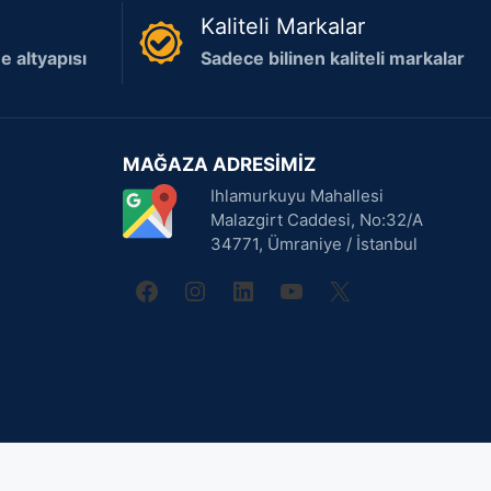
Kaliteli Markalar
 altyapısı
Sadece bilinen kaliteli markalar
MAĞAZA ADRESİMİZ
Ihlamurkuyu Mahallesi
Malazgirt Caddesi, No:32/A
34771, Ümraniye / İstanbul
facebook
instagram
linkedin
youtube
X