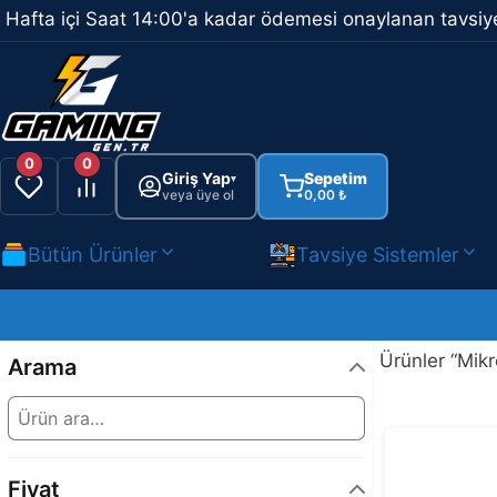
İçeriğe
Hafta içi Saat 14:00'a kadar ödemesi onaylanan tavsiye
atla
0
0
Giriş Yap
Sepetim
▾
veya üye ol
0,00
₺
Bütün Ürünler
Tavsiye Sistemler
Ürünler “Mikr
Arama
Fiyat