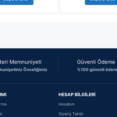
o
f
5
teri Memnuniyeti
Güvenli Ödeme
uniyetiniz Önceliğimiz
%100 güvenli ödeme
IMI
HESAP BİLGİLERİ
irme
Hesabım
si
Sipariş Takibi