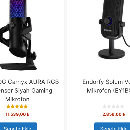
OG Carnyx AURA RGB
Endorfy Solum V
nser Siyah Gaming
Mikrofon (EY1B
Mikrofon
5.00
0
11.539,00
₺
2.859,00
₺
out of 5
o
u
t
Sepete Ekle
Sepete Ekle