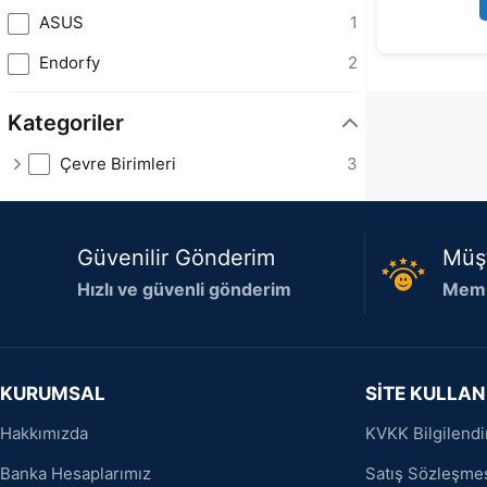
ASUS
1
Endorfy
2
Kategoriler
Çevre Birimleri
3
Güvenilir Gönderim
Müş
Hızlı ve güvenli gönderim
Memn
KURUMSAL
SİTE KULLAN
Hakkımızda
KVKK Bilgilend
Banka Hesaplarımız
Satış Sözleşme