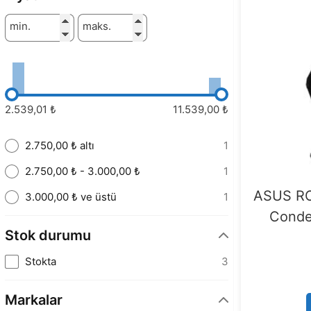
min.
maks.
2.539,01 ₺
11.539,00 ₺
2.750,00 ₺ altı
1
2.750,00 ₺ - 3.000,00 ₺
1
ASUS R
3.000,00 ₺ ve üstü
1
Conde
Stok durumu
Stokta
3
Markalar