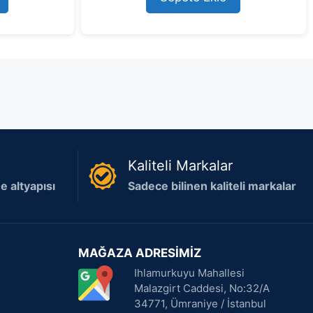
o
f
5
Kaliteli Markalar
 altyapısı
Sadece bilinen kaliteli markalar
MAĞAZA ADRESİMİZ
Ihlamurkuyu Mahallesi
Malazgirt Caddesi, No:32/A
34771, Ümraniye / İstanbul