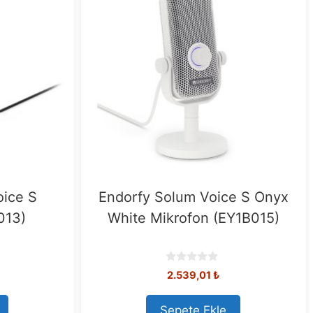
oice S
Endorfy Solum Voice S Onyx
013)
White Mikrofon (EY1B015)
0
2.539,01
₺
o
u
t
Sepete Ekle