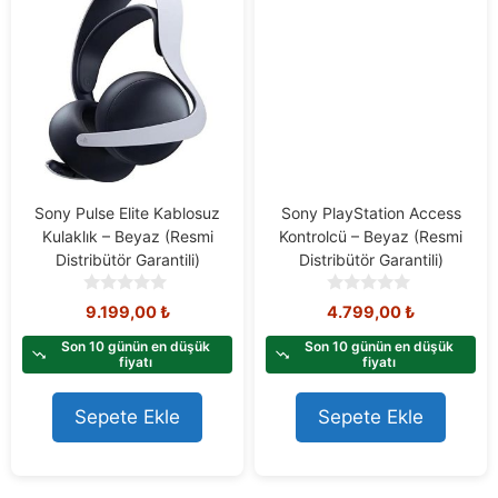
Sony Pulse Elite Kablosuz
Sony PlayStation Access
Kulaklık – Beyaz (Resmi
Kontrolcü – Beyaz (Resmi
Distribütör Garantili)
Distribütör Garantili)
0
0
9.199,00
₺
4.799,00
₺
o
o
u
u
Son 10 günün en düşük
Son 10 günün en düşük
t
t
fiyatı
fiyatı
o
o
f
f
Sepete Ekle
Sepete Ekle
5
5