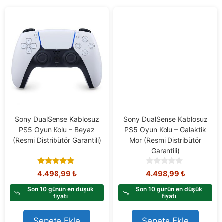
Sony DualSense Kablosuz
Sony DualSense Kablosuz
PS5 Oyun Kolu – Beyaz
PS5 Oyun Kolu – Galaktik
(Resmi Distribütör Garantili)
Mor (Resmi Distribütör
Garantili)
5.00
0
4.498,99
₺
4.498,99
₺
out of 5
o
u
Son 10 günün en düşük
Son 10 günün en düşük
t
fiyatı
fiyatı
o
f
Sepete Ekle
Sepete Ekle
5