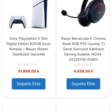
Sony Playstation 5 Slim
Razer Barracuda X Chroma
Digital Edition 825GB Oyun
Siyah RGB PS5 Uyumlu 7.1
Konsolu – Beyaz (Resmi
Sanal Surround Kablosuz
Distribütör Garantili)
Gaming Kulaklık (RZ04-
05220100-R3M1)
0
0
51.999,00
₺
4.659,00
₺
o
o
u
u
t
t
Sepete Ekle
Sepete Ekle
o
o
f
f
5
5