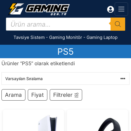
İçeriğe
atla
Products
search
Tavsiye Sistem
-
Gaming Monitör
-
Gaming Laptop
PS5
Ürünler “PS5” olarak etiketlendi
Arama
Fiyat
Filtreler