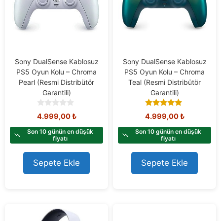
Sony DualSense Kablosuz
Sony DualSense Kablosuz
PS5 Oyun Kolu – Chroma
PS5 Oyun Kolu – Chroma
Pearl (Resmi Distribütör
Teal (Resmi Distribütör
Garantili)
Garantili)
0
5.00
4.999,00
₺
4.999,00
₺
o
out of 5
u
Son 10 günün en düşük
Son 10 günün en düşük
t
fiyatı
fiyatı
o
f
Sepete Ekle
Sepete Ekle
5