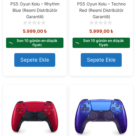
PS5 Oyun Kolu – Rhythm
PS5 Oyun Kolu – Techno
Blue (Resmi Distribütör
Red (Resmi Distribütör
Garantili)
Garantili)
0
0
5.999,00
₺
5.999,00
₺
o
o
u
u
Son 10 günün en düşük
Son 10 günün en düşük
t
t
fiyatı
fiyatı
o
o
f
f
Sepete Ekle
Sepete Ekle
5
5