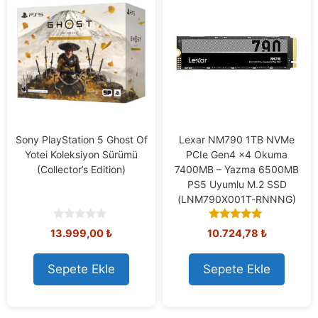
Sony PlayStation 5 Ghost Of
Lexar NM790 1TB NVMe
Yotei Koleksiyon Sürümü
PCIe Gen4 x4 Okuma
(Collector’s Edition)
7400MB – Yazma 6500MB
PS5 Uyumlu M.2 SSD
(LNM790X001T-RNNNG)
0
5.00
13.999,00
₺
10.724,78
₺
o
out of 5
u
t
Sepete Ekle
Sepete Ekle
o
f
5