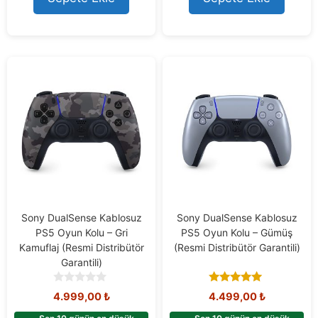
Sony DualSense Kablosuz
Sony DualSense Kablosuz
PS5 Oyun Kolu – Gri
PS5 Oyun Kolu – Gümüş
Kamuflaj (Resmi Distribütör
(Resmi Distribütör Garantili)
Garantili)
0
5.00
4.999,00
₺
4.499,00
₺
o
out of 5
u