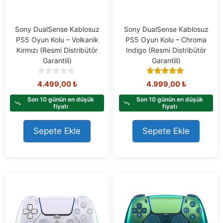
Sony DualSense Kablosuz
Sony DualSense Kablosuz
PS5 Oyun Kolu – Volkanik
PS5 Oyun Kolu – Chroma
Kırmızı (Resmi Distribütör
Indigo (Resmi Distribütör
Garantili)
Garantili)
0
5.00
4.499,00
₺
4.999,00
₺
o
out of 5
u
Son 10 günün en düşük
Son 10 günün en düşük
t
fiyatı
fiyatı
o
f
Sepete Ekle
Sepete Ekle
5