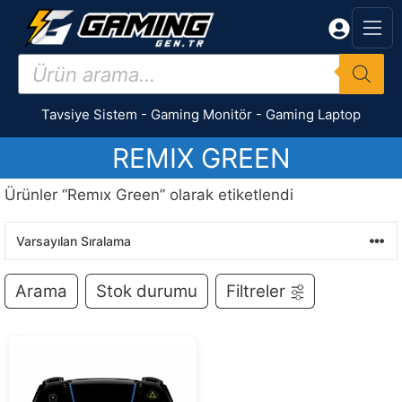
İçeriğe
atla
Products
search
Tavsiye Sistem
-
Gaming Monitör
-
Gaming Laptop
REMIX GREEN
Ürünler “Remıx Green” olarak etiketlendi
Arama
Stok durumu
Filtreler