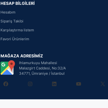
HESAP BİLGİLERİ
Hesabım
Sipariş Takibi
Karşılaştırma listem
Favori Ürünlerim
MAĞAZA ADRESİMİZ
Ihlamurkuyu Mahallesi
Malazgirt Caddesi, No:32/A
34771, Ümraniye / İstanbul
facebook
instagram
linkedin
youtube
X