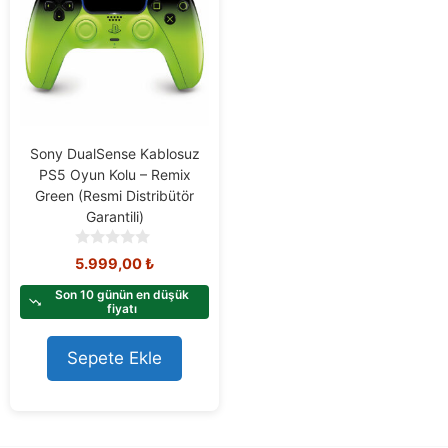
Sony DualSense Kablosuz
PS5 Oyun Kolu – Remix
Green (Resmi Distribütör
Garantili)
0
5.999,00
₺
o
u
Son 10 günün en düşük
t
fiyatı
o
f
Sepete Ekle
5