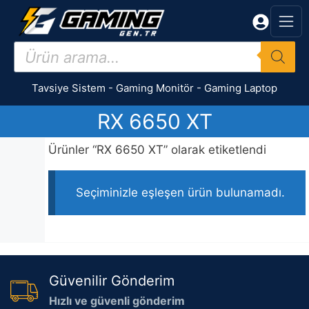
İçeriğe
atla
Products
search
Tavsiye Sistem
-
Gaming Monitör
-
Gaming Laptop
RX 6650 XT
Ürünler “RX 6650 XT” olarak etiketlendi
Seçiminizle eşleşen ürün bulunamadı.
Güvenilir Gönderim
Hızlı ve güvenli gönderim