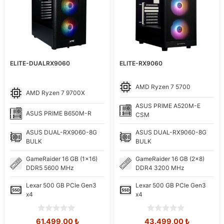
ELITE-DUALRX9060
ELITE-RX9060
AMD
Ryzen 7 5700
AMD
Ryzen 7 9700X
ASUS
PRIME A520M-E
ASUS
PRIME B650M-R
CSM
ASUS
DUAL-RX9060-8G
ASUS
DUAL-RX9060-8G
BULK
BULK
GameRaider
16 GB (1x16)
GameRaider
16 GB (2x8)
DDR5 5600 MHz
DDR4 3200 MHz
Lexar
500 GB PCIe Gen3
Lexar
500 GB PCIe Gen3
x4
x4
0
0
Orijinal
Şu
Orijinal
Şu
61.499,00
₺
43.499,00
₺