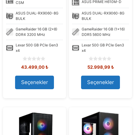
ASUS
PRIME H610M-D
CSM
ASUS
DUAL-RX9060-8G
ASUS
DUAL-RX9060-8G
BULK
BULK
GameRaider
16 GB (2x8)
GameRaider
16 GB (1x16)
DDR4 3200 MHz
DDR5 5600 MHz
Lexar
500 GB PCIe Gen3
Lexar
500 GB PCIe Gen3
x4
x4
0
0
Orijinal
Şu
Orijinal
Şu
43.499,00
₺
52.998,99
₺
o
o
fiyat:
andaki
fiyat:
andaki
u
u
45.824,28 ₺.
fiyat:
53.405,92 ₺.
fiyat:
t
t
Seçenekler
Seçenekler
43.499,00 ₺.
52.998,99
o
o
f
f
5
5