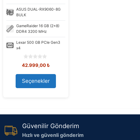
ASUS
DUAL-RX9060-8G
BULK
GameRaider
16 GB (2x8)
DDR4 3200 MHz
Lexar
500 GB PCIe Gen3
x4
0
Orijinal
Şu
42.999,00
₺
o
fiyat:
andaki
u
45.179,98 ₺.
fiyat:
t
Seçenekler
42.999,00 ₺.
o
f
5
Güvenilir Gönderim
Hızlı ve güvenli gönderim