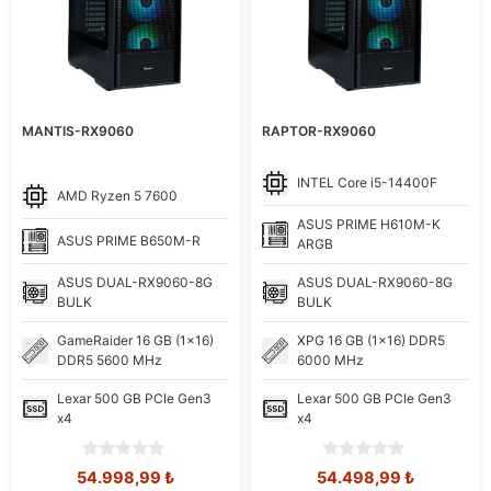
MANTIS-RX9060
RAPTOR-RX9060
INTEL
Core i5-14400F
AMD
Ryzen 5 7600
ASUS
PRIME H610M-K
ASUS
PRIME B650M-R
ARGB
ASUS
DUAL-RX9060-8G
ASUS
DUAL-RX9060-8G
BULK
BULK
GameRaider
16 GB (1x16)
XPG
16 GB (1x16) DDR5
DDR5 5600 MHz
6000 MHz
Lexar
500 GB PCIe Gen3
Lexar
500 GB PCIe Gen3
x4
x4
0
0
Orijinal
Şu
Orijinal
Şu
54.998,99
₺
54.498,99
₺
o
o