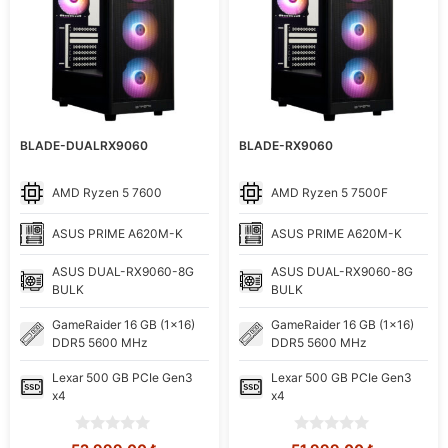
BLADE-DUALRX9060
BLADE-RX9060
AMD
Ryzen 5 7600
AMD
Ryzen 5 7500F
ASUS
PRIME A620M-K
ASUS
PRIME A620M-K
ASUS
DUAL-RX9060-8G
ASUS
DUAL-RX9060-8G
BULK
BULK
GameRaider
16 GB (1x16)
GameRaider
16 GB (1x16)
DDR5 5600 MHz
DDR5 5600 MHz
Lexar
500 GB PCIe Gen3
Lexar
500 GB PCIe Gen3
x4
x4
0
0