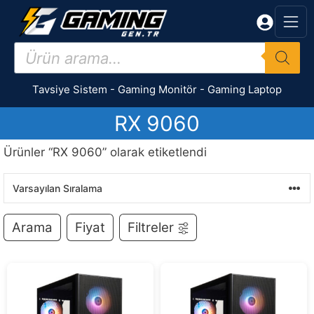
İçeriğe
atla
Products
search
Tavsiye Sistem
-
Gaming Monitör
-
Gaming Laptop
RX 9060
Ürünler “RX 9060” olarak etiketlendi
Arama
Fiyat
Filtreler