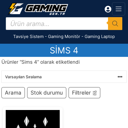
İçeriğe
atla
Products
search
Tavsiye Sistem
-
Gaming Monitör
-
Gaming Laptop
SIMS 4
Ürünler “Sims 4” olarak etiketlendi
Arama
Stok durumu
Filtreler