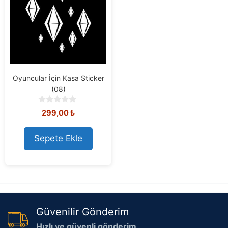
Oyuncular İçin Kasa Sticker
(08)
0
299,00
₺
o
u
t
Sepete Ekle
o
f
5
Güvenilir Gönderim
Hızlı ve güvenli gönderim