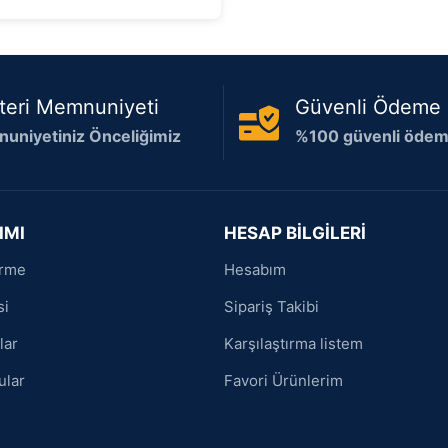
5
teri Memnuniyeti
Güvenli Ödeme
uniyetiniz Önceliğimiz
%100 güvenli ödeme
IMI
HESAP BİLGİLERİ
irme
Hesabım
si
Sipariş Takibi
lar
Karşılaştırma listem
ular
Favori Ürünlerim