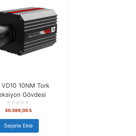
 VD10 10NM Tork
eksiyon Gövdesi
0
30.599,00
₺
o
u
t
Sepete Ekle
o
f