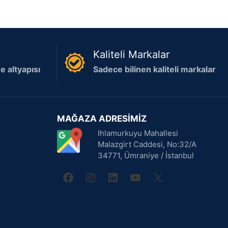
Kaliteli Markalar
 altyapısı
Sadece bilinen kaliteli markalar
MAĞAZA ADRESİMİZ
Ihlamurkuyu Mahallesi
Malazgirt Caddesi, No:32/A
34771, Ümraniye / İstanbul
facebook
instagram
linkedin
youtube
X