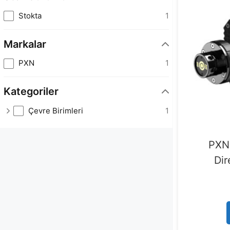
Stokta
1
Markalar
PXN
1
Kategoriler
Çevre Birimleri
1
PXN
Dir