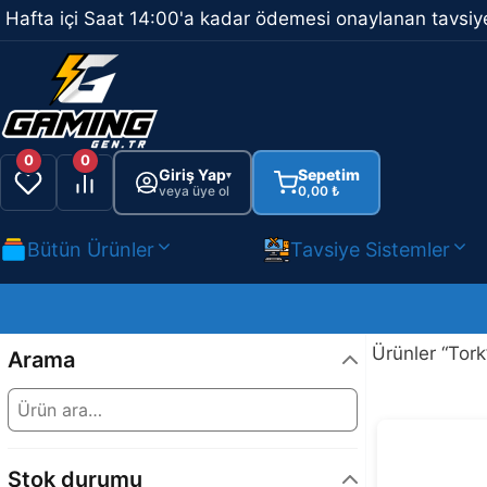
İçeriğe
Hafta içi Saat 14:00'a kadar ödemesi onaylanan tavsiye
atla
0
0
Giriş Yap
Sepetim
▾
veya üye ol
0,00
₺
Bütün Ürünler
Tavsiye Sistemler
Ürünler “Tork
Arama
Stok durumu