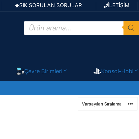
SIK SORULAN SORULAR
İLETİŞİM
Products
search
Çevre Birimleri
Konsol-Hobi