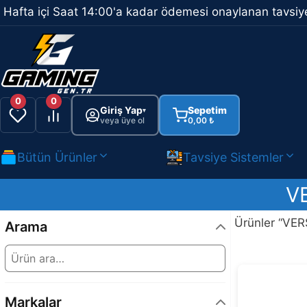
İçeriğe
Hafta içi Saat 14:00'a kadar ödemesi onaylanan tavsiye
atla
0
0
Giriş Yap
Sepetim
▾
veya üye ol
0,00
₺
Bütün Ürünler
Tavsiye Sistemler
V
Ürünler “VER
Arama
Markalar