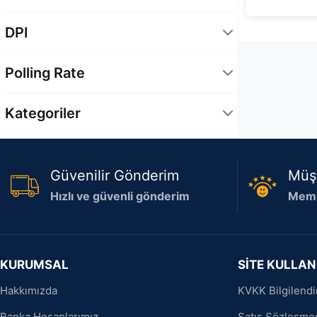
RGB
1
DPI
6400 DPI
1
Polling Rate
1000 Hz
1
Kategoriler
Çevre Birimleri
1
Güvenilir Gönderim
Müş
Hızlı ve güvenli gönderim
Memn
KURUMSAL
SİTE KULLAN
Hakkımızda
KVKK Bilgilend
Banka Hesaplarımız
Satış Sözleşme