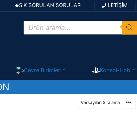
SIK SORULAN SORULAR
İLETİŞİM
Products
search
Çevre Birimleri
Konsol-Hobi
ON