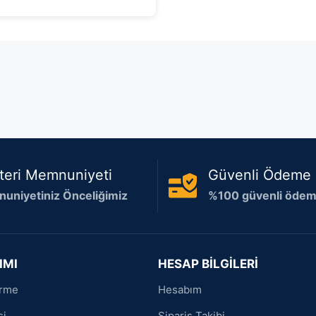
5
teri Memnuniyeti
Güvenli Ödeme
uniyetiniz Önceliğimiz
%100 güvenli ödeme
IMI
HESAP BİLGİLERİ
irme
Hesabım
si
Sipariş Takibi