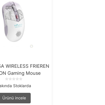
SA WIRELESS FRIEREN
ION Gaming Mouse
0
akında Stoklarda
o
u
t
Ürünü incele
o
f