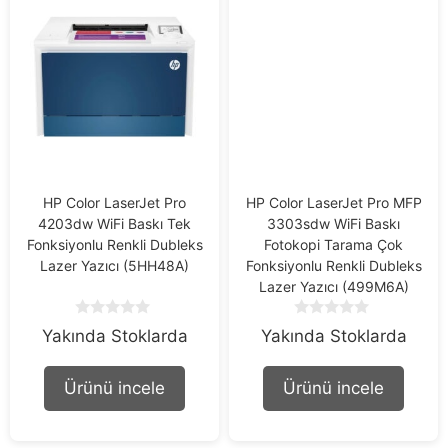
HP Color LaserJet Pro
HP Color LaserJet Pro MFP
4203dw WiFi Baskı Tek
3303sdw WiFi Baskı
Fonksiyonlu Renkli Dubleks
Fotokopi Tarama Çok
Lazer Yazıcı (5HH48A)
Fonksiyonlu Renkli Dubleks
Lazer Yazıcı (499M6A)
0
0
Yakında Stoklarda
Yakında Stoklarda
o
o
u
u
t
t
Ürünü incele
Ürünü incele
o
o
f
f
5
5