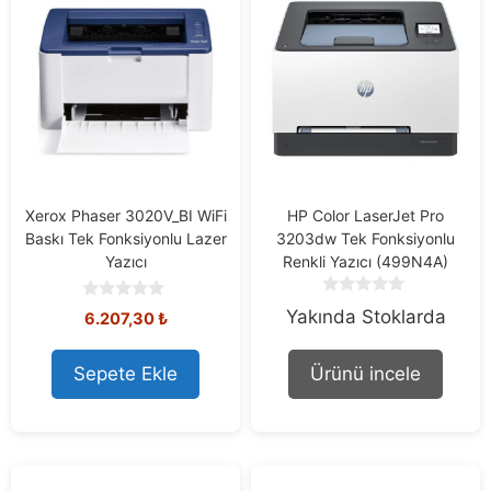
Xerox Phaser 3020V_BI WiFi
HP Color LaserJet Pro
Baskı Tek Fonksiyonlu Lazer
3203dw Tek Fonksiyonlu
Yazıcı
Renkli Yazıcı (499N4A)
0
0
Yakında Stoklarda
6.207,30
₺
o
o
u
u
t
t
Sepete Ekle
Ürünü incele
o
o
f
f
5
5