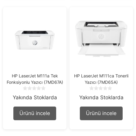
HP LaserJet M111a Tek
HP LaserJet M111ca Tonerli
Fonksiyonlu Yazıcı (7MD67A)
Yazıcı (7MD65A)
0
0
Yakında Stoklarda
Yakında Stoklarda
o
o
u
u
t
t
Ürünü incele
Ürünü incele
o
o
f
f
5
5