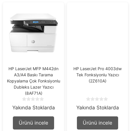
HP LaserJet MFP M442dn
HP LaserJet Pro 4003dw
A3/A4 Baskı Tarama
Tek Fonksiyonlu Yazıcı
Kopyalama Çok Fonksiyonlu
(2Z610A)
Dubleks Lazer Yazıcı
(8AF71A)
0
0
Yakında Stoklarda
Yakında Stoklarda
o
o
u
u
t
t
Ürünü incele
Ürünü incele
o
o
f
f