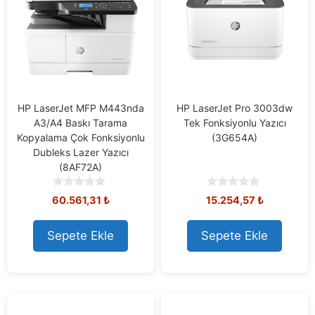
HP LaserJet MFP M443nda
HP LaserJet Pro 3003dw
A3/A4 Baskı Tarama
Tek Fonksiyonlu Yazıcı
Kopyalama Çok Fonksiyonlu
(3G654A)
Dubleks Lazer Yazıcı
(8AF72A)
0
0
60.561,31
₺
15.254,57
₺
o
o
u
u
t
t
Sepete Ekle
Sepete Ekle
o
o
f
f
5
5