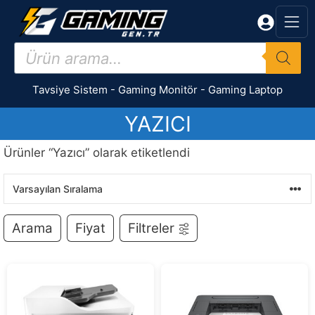
İçeriğe
atla
Products
search
Tavsiye Sistem
-
Gaming Monitör
-
Gaming Laptop
YAZICI
Ürünler “Yazıcı” olarak etiketlendi
Arama
Fiyat
Filtreler