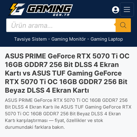
İçeriğe
atla
Products
search
Tavsiye Sistem
-
Gaming Monitör
-
Gaming Laptop
ASUS PRIME GeForce RTX 5070 Ti OC
16GB GDDR7 256 Bit DLSS 4 Ekran
Kartı vs ASUS TUF Gaming GeForce
RTX 5070 Ti OC 16GB GDDR7 256 Bit
Beyaz DLSS 4 Ekran Kartı
ASUS PRIME GeForce RTX 5070 Ti OC 16GB GDDR7 256
Bit DLSS 4 Ekran Kartı ile ASUS TUF Gaming GeForce RTX
5070 Ti OC 16GB GDDR7 256 Bit Beyaz DLSS 4 Ekran
Kartı karşılaştırması — fiyat, özellikler ve stok
durumundaki farklara bakın.