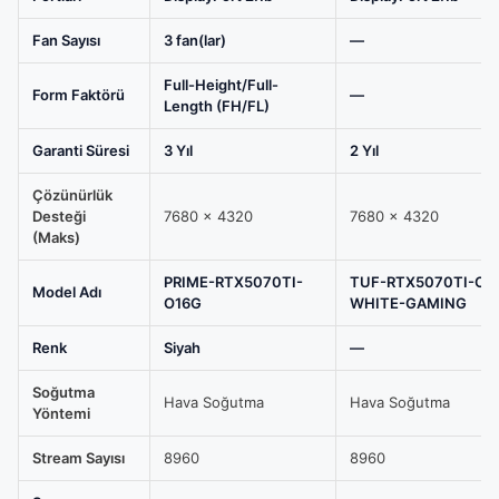
Fan Sayısı
3 fan(lar)
—
Full-Height/Full-
Form Faktörü
—
Length (FH/FL)
Garanti Süresi
3 Yıl
2 Yıl
Çözünürlük
Desteği
7680 x 4320
7680 x 4320
(Maks)
PRIME-RTX5070TI-
TUF-RTX5070TI-O1
Model Adı
O16G
WHITE-GAMING
Renk
Siyah
—
Soğutma
Hava Soğutma
Hava Soğutma
Yöntemi
Stream Sayısı
8960
8960