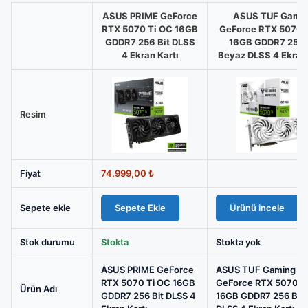
ASUS PRIME GeForce
ASUS TUF Gami
RTX 5070 Ti OC 16GB
GeForce RTX 5070 
GDDR7 256 Bit DLSS
16GB GDDR7 256 
4 Ekran Kartı
Beyaz DLSS 4 Ekran 
ASUS
PRIME
GeForce
Resim
RTX
5070
Ti
Fiyat
74.999,00
₺
OC
16GB
Sepete ekle
Sepete Ekle
Ürünü incele
GDDR7
256
Stok durumu
Stokta
Stokta yok
Bit
DLSS
ASUS PRIME GeForce
ASUS TUF Gaming
4
RTX 5070 Ti OC 16GB
GeForce RTX 5070 T
Ürün Adı
GDDR7 256 Bit DLSS 4
16GB GDDR7 256 Bit 
Ekran