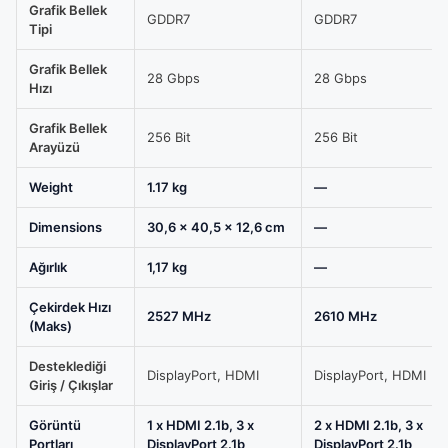
Grafik Bellek
için
GDDR7
GDDR7
Tipi
karşılaştırma
tablosu
Grafik Bellek
28 Gbps
28 Gbps
Hızı
Grafik Bellek
256 Bit
256 Bit
Arayüzü
Weight
1.17 kg
—
Dimensions
30,6 × 40,5 × 12,6 cm
—
Ağırlık
1,17 kg
—
Çekirdek Hızı
2527 MHz
2610 MHz
(Maks)
Desteklediği
DisplayPort, HDMI
DisplayPort, HDMI
Giriş / Çıkışlar
Görüntü
1 x HDMI 2.1b, 3 x
2 x HDMI 2.1b, 3 x
Portları
DisplayPort 2.1b
DisplayPort 2.1b