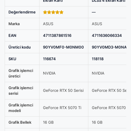
Ekran Kartı
DLSS 4 Ekran Kartı
Kartı,
ASUS
Değerlendirme
—
TUF
5.00
out of
5
Marka
ASUS
ASUS
Gaming
GeForce
EAN
4711387861516
4711636066334
RTX
Üretici kodu
90YV0MF0-M0NM00
90YV0MD3-M0NA0
5070
Ti
SKU
116674
118118
OC
16GB
Grafik işlemci
NVIDIA
NVIDIA
üretici
GDDR7
256
Grafik işlemci
GeForce RTX 50 Serisi
GeForce RTX 50 Seris
Bit
serisi
Beyaz
Grafik işlemci
DLSS
GeForce RTX 5070 Ti
GeForce RTX 5070 Ti
modeli
4
Ekran
Grafik Bellek
16 GB
16 GB
Kartı