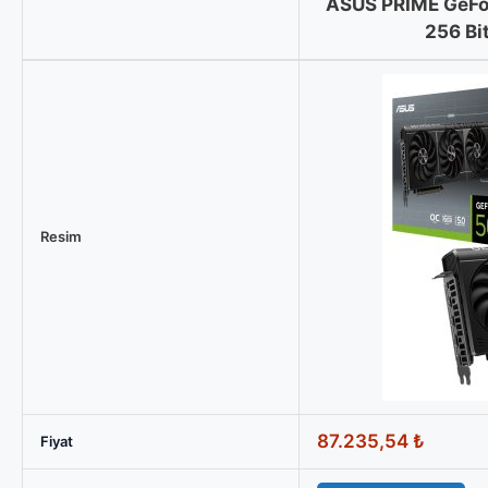
ASUS PRIME GeFo
256 Bi
ASUS
PRIME
GeForce
RTX
5080
OC
16GB
Resim
GDDR7
256
Bit
DLSS
4
Ekran
Kartı,
87.235,54
₺
Fiyat
ASUS
ProArt