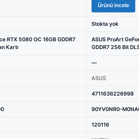
Ürünü incele
Stokta yok
ce RTX 5080 OC 16GB GDDR7
ASUS ProArt GeFor
an Kartı
GDDR7 256 Bit DLS
—
ASUS
4711636226998
00
90YV0NR0-M0NA
120116