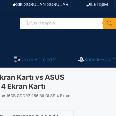
SIK SORULAN SORULAR
İLETİŞİM
Products
search
Çevre Birimleri
Konsol-Hobi
ran Kartı vs ASUS
4 Ekran Kartı
ion 16GB GDDR7 256 Bit DLSS 4 Ekran