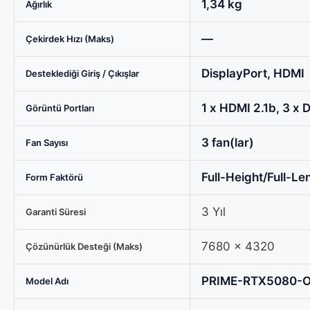
1,34 kg
Ağırlık
—
Çekirdek Hızı (Maks)
DisplayPort, HDMI
Desteklediği Giriş / Çıkışlar
1 x HDMI 2.1b, 3 x 
Görüntü Portları
3 fan(lar)
Fan Sayısı
Full-Height/Full-Le
Form Faktörü
3 Yıl
Garanti Süresi
7680 x 4320
Çözünürlük Desteği (Maks)
PRIME-RTX5080-
Model Adı