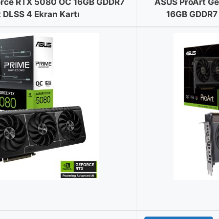
rce RTX 5080 OC 16GB GDDR7
ASUS ProArt Ge
t DLSS 4 Ekran Kartı
16GB GDDR7 2