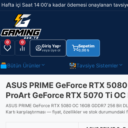
İçeriğe
Hafta içi Saat 14:00'a kadar ödemesi onaylanan tavsiye
atla
0
0
Giriş Yap
Sepetim
▾
veya üye ol
0,00
₺
Bütün Ürünler
Tavsiye Sistemler
ASUS PRIME GeForce RTX 5080 
ProArt GeForce RTX 5070 Ti OC 
ASUS PRIME GeForce RTX 5080 OC 16GB GDDR7 256 Bit DLSS
Kartı karşılaştırması — fiyat, özellikler ve stok durumundaki f