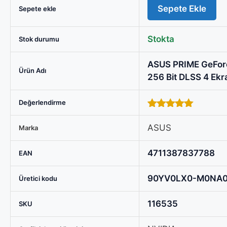
Sepete Ekle
GeForce
Sepete ekle
RTX
5070
Stokta
Stok durumu
Ti
OC
ASUS PRIME GeFor
Ürün Adı
Edition
256 Bit DLSS 4 Ekr
16GB
GDDR7
Değerlendirme
256
5.00
out of
Bit
5
ASUS
Marka
DLSS
4
4711387837788
EAN
Ekran
Kartı
90YV0LX0-M0NA
Üretici kodu
için
karşılaştırma
116535
SKU
tablosu