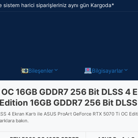
 sistem harici siparişleriniz aynı gün Kargoda*
Bileşenler
Bilgisayarlar
OC 16GB GDDR7 256 Bit DLSS 4 Ek
Edition 16GB GDDR7 256 Bit DLSS 
 4 Ekran Kartı ile ASUS ProArt GeForce RTX 5070 Ti OC Edit
arklara bakın.