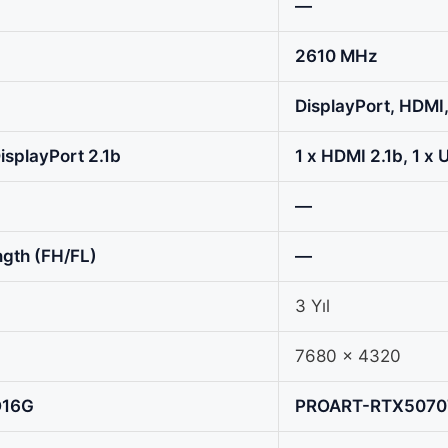
—
2610 MHz
DisplayPort, HDMI
DisplayPort 2.1b
1 x HDMI 2.1b, 1 x 
—
ngth (FH/FL)
—
3 Yıl
7680 x 4320
O16G
PROART-RTX5070