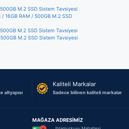
500GB M.2 SSD Sistem Tavsiyesi
 / 16GB RAM / 500GB M.2 SSD
500GB M.2 SSD Sistem Tavsiyesi
500GB M.2 SSD Sistem Tavsiyesi
Kaliteli Markalar
 altyapısı
Sadece bilinen kaliteli markalar
MAĞAZA ADRESİMİZ
Ihlamurkuyu Mahallesi