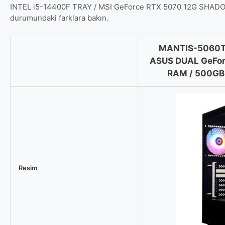
INTEL i5-14400F TRAY / MSI GeForce RTX 5070 12G SHADOW 2
durumundaki farklara bakın.
MANTIS-5060Ti
ASUS DUAL GeFor
RAM / 500GB 
MANTIS-
5060Ti
/
AMD
Ryzen
5
5500
Resim
MPK
/
ASUS
DUAL