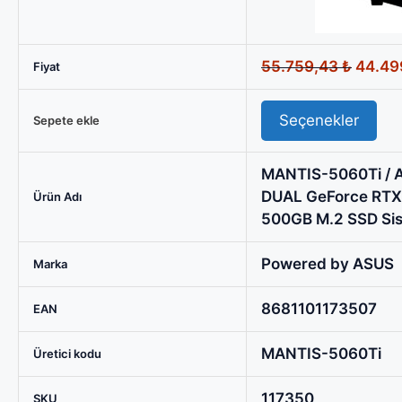
GeForce
RTX
5060
Orijina
55.759,43
₺
44.49
Fiyat
Ti
fiyat:
OC
55.759
Seçenekler
8GB
Sepete ekle
/
16GB
MANTIS-5060Ti / 
RAM
DUAL GeForce RTX 
Ürün Adı
/
500GB M.2 SSD Sis
500GB
M.2
Powered by ASUS
Marka
SSD
Sistem
8681101173507
EAN
Tavsiyesi,
EPIC-
MANTIS-5060Ti
Üretici kodu
SHADOW5070
/
117350
SKU