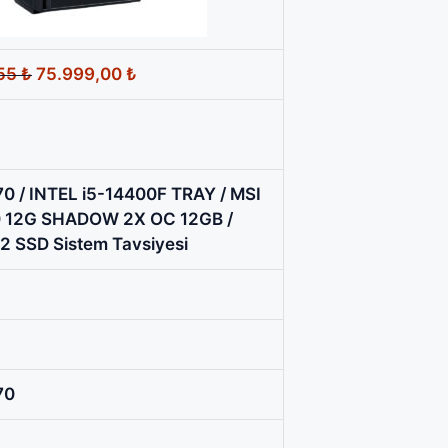
Orijinal
Şu
,55
₺
75.999,00
₺
fiyat:
andaki
86.939,55 ₺.
fiyat:
75.999,00 ₺.
/ INTEL i5-14400F TRAY / MSI
0 12G SHADOW 2X OC 12GB /
2 SSD Sistem Tavsiyesi
70