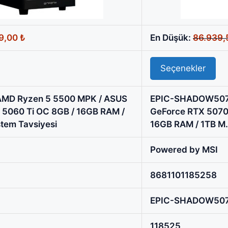
l
Şu
9,00
₺
En Düşük:
86.939
andaki
,43 ₺.
fiyat:
Seçenekler
44.499,00 ₺.
AMD Ryzen 5 5500 MPK / ASUS
EPIC-SHADOW5070 
5060 Ti OC 8GB / 16GB RAM /
GeForce RTX 507
tem Tavsiyesi
16GB RAM / 1TB M.
Powered by MSI
8681101185258
EPIC-SHADOW50
118525