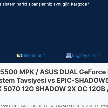
 sistem harici siparişleriniz aynı gün Kargoda*
Bileşenler
Bilgisayarlar
 5500 MPK / ASUS DUAL GeForce 
stem Tavsiyesi vs EPIC-SHADOW50
X 5070 12G SHADOW 2X OC 12GB /
rce RTX 5060 Ti OC 8GB / 16GB RAM / 500GB M.2 SSD Sistem