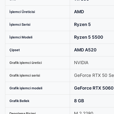
INTEL
i5-
AMD
İşlemci Üreticisi
14400F
TRAY
Ryzen 5
İşlemci Serisi
/
MSI
Ryzen 5 5500
İşlemci Modeli
GeForce
RTX
AMD A520
Çipset
5070
12G
NVIDIA
Grafik işlemci üretici
SHADOW
2X
GeForce RTX 50 Ser
Grafik işlemci serisi
OC
12GB
GeForce RTX 5060
Grafik işlemci modeli
/
16GB
8 GB
Grafik Bellek
RAM
/
M.2 2280
Depolama Biçimi