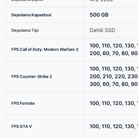
1TB
M.2
500 GB
Depolama Kapasitesi
SSD
Sistem
Dahili SSD
Depolama Tipi
Tavsiyesi
için
100, 110, 120, 130, 
FPS Call of Duty: Modern Warfare 3
karşılaştırma
200, 60, 70, 80, 90
tablosu
100, 110, 120, 130, 
200, 210, 220, 230
FPS Counter-Strike 2
300, 60, 70, 80, 90
100, 110, 120, 130, 
FPS Fortnite
100, 110, 120, 130, 
FPS GTA V