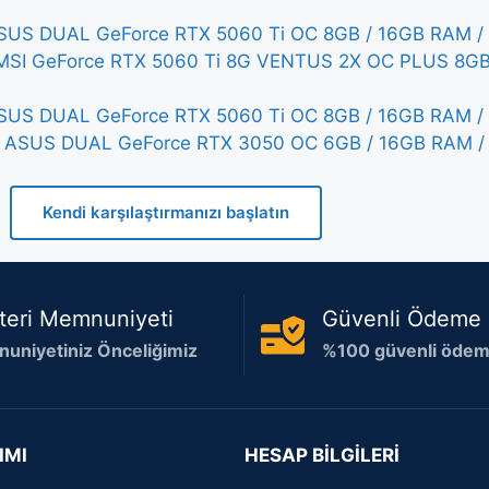
US DUAL GeForce RTX 5060 Ti OC 8GB / 16GB RAM / 
MSI GeForce RTX 5060 Ti 8G VENTUS 2X OC PLUS 8GB
US DUAL GeForce RTX 5060 Ti OC 8GB / 16GB RAM / 
 ASUS DUAL GeForce RTX 3050 OC 6GB / 16GB RAM / 
Kendi karşılaştırmanızı başlatın
teri Memnuniyeti
Güvenli Ödeme
uniyetiniz Önceliğimiz
%100 güvenli ödeme
IMI
HESAP BİLGİLERİ