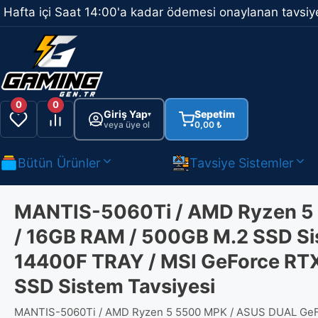
İçeriğe
Hafta içi Saat 14:00'a kadar ödemesi onaylanan tavsiye
atla
0
0
Giriş Yap
Sepetim
▾
veya üye ol
0,00
₺
Bütün Ürünler
Tavsiye Sistemler
MANTIS-5060Ti / AMD Ryzen 5
/ 16GB RAM / 500GB M.2 SSD Si
14400F TRAY / MSI GeForce RT
SSD Sistem Tavsiyesi
MANTIS-5060Ti / AMD Ryzen 5 5500 MPK / ASUS DUAL GeFo