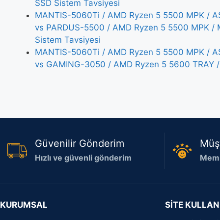
SSD Sistem Tavsiyesi
MANTIS-5060Ti / AMD Ryzen 5 5500 MPK / AS
vs PARDUS-5500 / AMD Ryzen 5 5500 MPK / 
Sistem Tavsiyesi
MANTIS-5060Ti / AMD Ryzen 5 5500 MPK / AS
vs GAMING-3050 / AMD Ryzen 5 5600 TRAY /
Güvenilir Gönderim
Müş
Hızlı ve güvenli gönderim
Memn
KURUMSAL
SİTE KULLAN