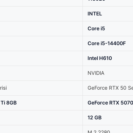
INTEL
Core i5
Core i5-14400F
Intel H610
NVIDIA
isi
GeForce RTX 50 Se
 Ti 8GB
GeForce RTX 507
12 GB
M.2 2280