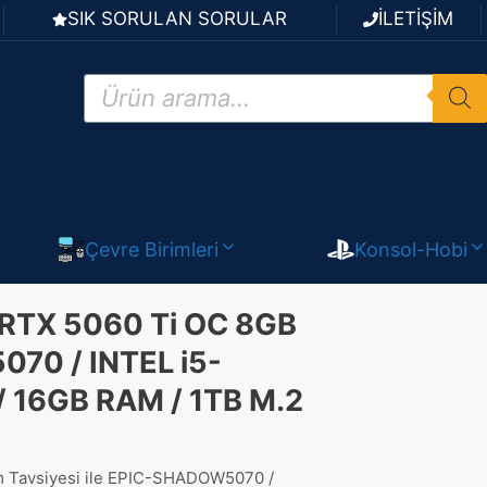
SIK SORULAN SORULAR
İLETİŞİM
Products
search
Çevre Birimleri
Konsol-Hobi
RTX 5060 Ti OC 8GB
70 / INTEL i5-
 16GB RAM / 1TB M.2
 Tavsiyesi ile EPIC-SHADOW5070 /