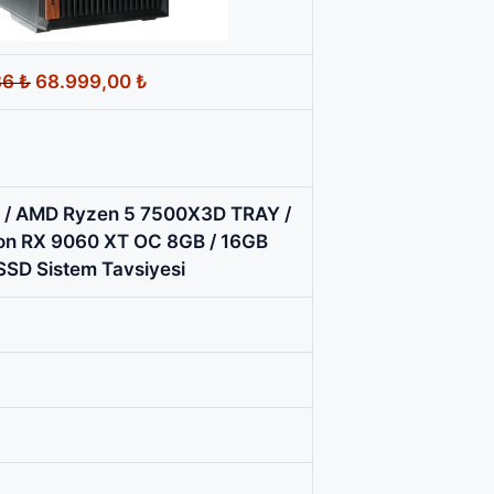
Orijinal
Şu
36
₺
68.999,00
₺
fiyat:
andaki
69.747,36 ₺.
fiyat:
68.999,00 ₺.
/ AMD Ryzen 5 7500X3D TRAY /
n RX 9060 XT OC 8GB / 16GB
SD Sistem Tavsiyesi