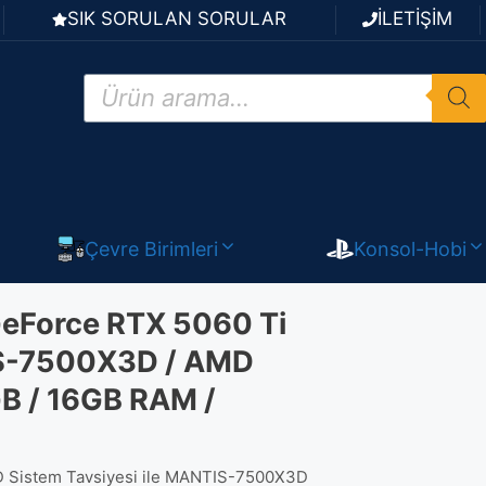
SIK SORULAN SORULAR
İLETİŞİM
Products
search
Çevre Birimleri
Konsol-Hobi
eForce RTX 5060 Ti
IS-7500X3D / AMD
B / 16GB RAM /
 Sistem Tavsiyesi ile MANTIS-7500X3D