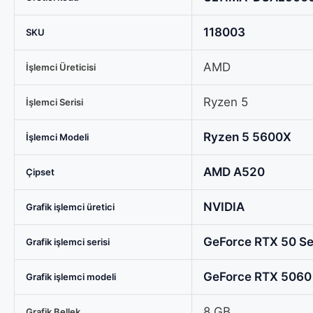
AMD
Ryzen
118003
SKU
5
7500X3D
AMD
İşlemci Üreticisi
TRAY
/
Ryzen 5
İşlemci Serisi
ASUS
PRIME
Ryzen 5 5600X
İşlemci Modeli
Radeon
RX
AMD A520
Çipset
9060
XT
NVIDIA
Grafik işlemci üretici
OC
8GB
GeForce RTX 50 Ser
Grafik işlemci serisi
/
16GB
GeForce RTX 5060
Grafik işlemci modeli
RAM
/
8 GB
Grafik Bellek