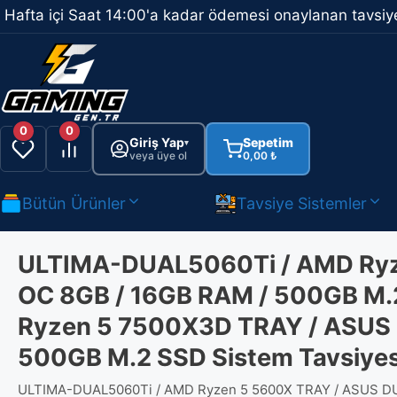
İçeriğe
Hafta içi Saat 14:00'a kadar ödemesi onaylanan tavsiye
atla
0
0
Giriş Yap
Sepetim
▾
veya üye ol
0,00
₺
Bütün Ürünler
Tavsiye Sistemler
ULTIMA-DUAL5060Ti / AMD Ryz
OC 8GB / 16GB RAM / 500GB M.
Ryzen 5 7500X3D TRAY / ASUS 
500GB M.2 SSD Sistem Tavsiyes
ULTIMA-DUAL5060Ti / AMD Ryzen 5 5600X TRAY / ASUS DUA