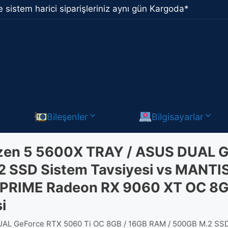
 sistem harici siparişleriniz aynı gün Kargoda*
Bileşenler
Bilgisayarlar
en 5 5600X TRAY / ASUS DUAL G
2 SSD Sistem Tavsiyesi vs MANT
PRIME Radeon RX 9060 XT OC 8G
i
L GeForce RTX 5060 Ti OC 8GB / 16GB RAM / 500GB M.2 SSD