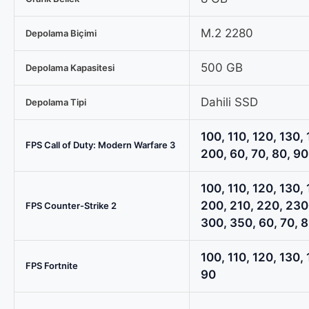
500GB
M.2
M.2 2280
Depolama Biçimi
SSD
Sistem
500 GB
Depolama Kapasitesi
Tavsiyesi
için
Dahili SSD
Depolama Tipi
karşılaştırma
tablosu
100, 110, 120, 130, 
FPS Call of Duty: Modern Warfare 3
200, 60, 70, 80, 90
100, 110, 120, 130, 
200, 210, 220, 230
FPS Counter-Strike 2
300, 350, 60, 70, 8
100, 110, 120, 130, 
FPS Fortnite
90