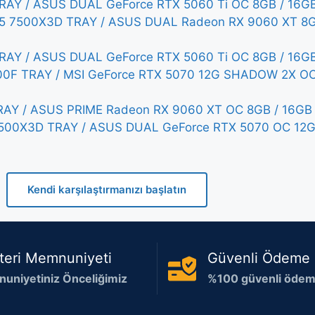
AY / ASUS DUAL GeForce RTX 5060 Ti OC 8GB / 16GB
 5 7500X3D TRAY / ASUS DUAL Radeon RX 9060 XT 8G
AY / ASUS DUAL GeForce RTX 5060 Ti OC 8GB / 16GB
500F TRAY / MSI GeForce RTX 5070 12G SHADOW 2X OC
AY / ASUS PRIME Radeon RX 9060 XT OC 8GB / 16GB 
7500X3D TRAY / ASUS DUAL GeForce RTX 5070 OC 12G
Kendi karşılaştırmanızı başlatın
teri Memnuniyeti
Güvenli Ödeme
uniyetiniz Önceliğimiz
%100 güvenli ödeme