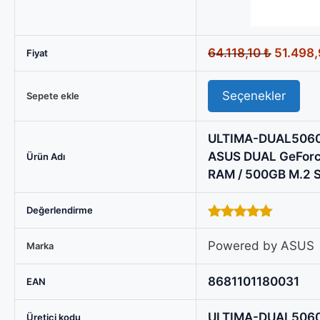
GeForce
RTX
5060
Orijinal
64.118,10
₺
51.498
Fiyat
Ti
fiyat:
OC
64.118,1
Seçenekler
8GB
Sepete ekle
/
16GB
ULTIMA-DUAL5060T
RAM
ASUS DUAL GeForc
Ürün Adı
/
RAM / 500GB M.2 S
500GB
M.2
Değerlendirme
SSD
5.00
out of
Sistem
5
Powered by ASUS
Marka
Tavsiyesi,
MANTIS-
8681101180031
EAN
7500X3D
/
ULTIMA-DUAL5060
Üretici kodu