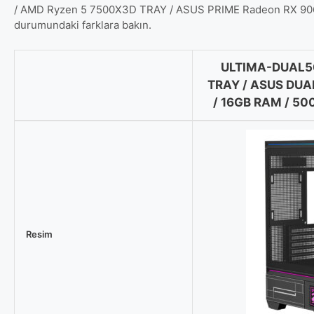
/ AMD Ryzen 5 7500X3D TRAY / ASUS PRIME Radeon RX 9060 X
durumundaki farklara bakın.
ULTIMA-DUAL50
TRAY / ASUS DUA
/ 16GB RAM / 50
ULTIMA-
DUAL5060Ti
/
AMD
Ryzen
5
5600X
Resim
TRAY
/
ASUS
DUAL