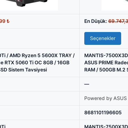
Şu
,99
₺
En Düşük:
69.747,
andaki
0 ₺.
fiyat:
Seçenekler
51.498,99 ₺.
i / AMD Ryzen 5 5600X TRAY /
MANTIS-7500X3D 
e RTX 5060 Ti OC 8GB / 16GB
ASUS PRIME Radeo
SD Sistem Tavsiyesi
RAM / 500GB M.2 S
—
Powered by ASUS
8681101196605
Ti
MANTIS-7500X3D