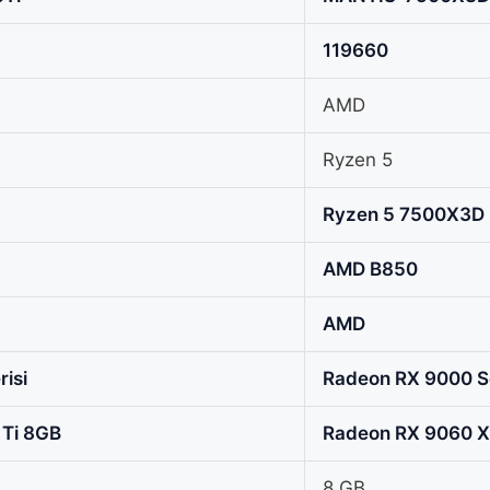
119660
AMD
Ryzen 5
Ryzen 5 7500X3D
AMD B850
AMD
isi
Radeon RX 9000 Se
 Ti 8GB
Radeon RX 9060 
8 GB