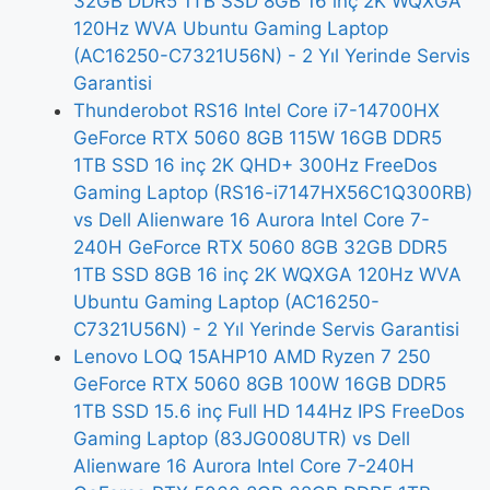
32GB DDR5 1TB SSD 8GB 16 inç 2K WQXGA
120Hz WVA Ubuntu Gaming Laptop
(AC16250-C7321U56N) - 2 Yıl Yerinde Servis
Garantisi
Thunderobot RS16 Intel Core i7-14700HX
GeForce RTX 5060 8GB 115W 16GB DDR5
1TB SSD 16 inç 2K QHD+ 300Hz FreeDos
Gaming Laptop (RS16-i7147HX56C1Q300RB)
vs Dell Alienware 16 Aurora Intel Core 7-
240H GeForce RTX 5060 8GB 32GB DDR5
1TB SSD 8GB 16 inç 2K WQXGA 120Hz WVA
Ubuntu Gaming Laptop (AC16250-
C7321U56N) - 2 Yıl Yerinde Servis Garantisi
Lenovo LOQ 15AHP10 AMD Ryzen 7 250
GeForce RTX 5060 8GB 100W 16GB DDR5
1TB SSD 15.6 inç Full HD 144Hz IPS FreeDos
Gaming Laptop (83JG008UTR) vs Dell
Alienware 16 Aurora Intel Core 7-240H