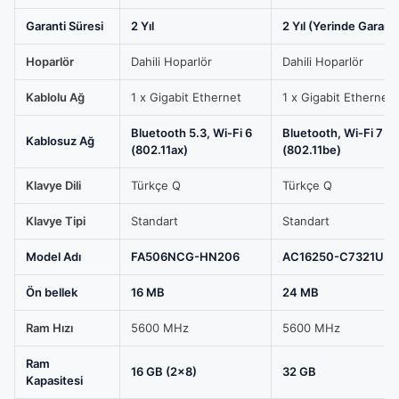
Garanti Süresi
2 Yıl
2 Yıl (Yerinde Garanti
Hoparlör
Dahili Hoparlör
Dahili Hoparlör
Kablolu Ağ
1 x Gigabit Ethernet
1 x Gigabit Ethernet
Bluetooth 5.3, Wi-Fi 6
Bluetooth, Wi-Fi 7
Kablosuz Ağ
(802.11ax)
(802.11be)
Klavye Dili
Türkçe Q
Türkçe Q
Klavye Tipi
Standart
Standart
Model Adı
FA506NCG-HN206
AC16250-C7321U5
Ön bellek
16 MB
24 MB
Ram Hızı
5600 MHz
5600 MHz
Ram
16 GB (2x8)
32 GB
Kapasitesi