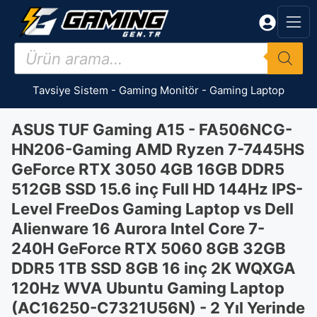
İçeriğe
atla
Products
search
Tavsiye Sistem
-
Gaming Monitör
-
Gaming Laptop
ASUS TUF Gaming A15 - FA506NCG-
HN206-Gaming AMD Ryzen 7-7445HS
GeForce RTX 3050 4GB 16GB DDR5
512GB SSD 15.6 inç Full HD 144Hz IPS-
Level FreeDos Gaming Laptop vs Dell
Alienware 16 Aurora Intel Core 7-
240H GeForce RTX 5060 8GB 32GB
DDR5 1TB SSD 8GB 16 inç 2K WQXGA
120Hz WVA Ubuntu Gaming Laptop
(AC16250-C7321U56N) - 2 Yıl Yerinde