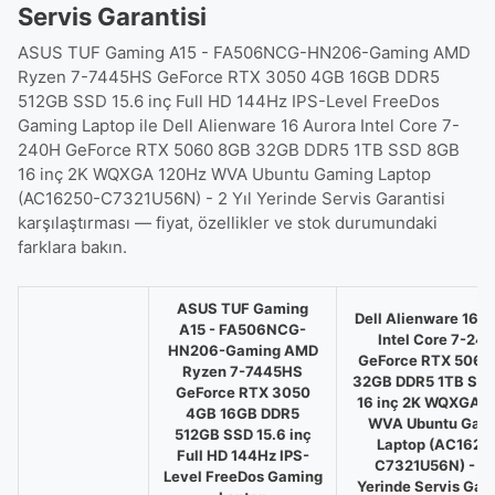
Servis Garantisi
ASUS TUF Gaming A15 - FA506NCG-HN206-Gaming AMD
Ryzen 7-7445HS GeForce RTX 3050 4GB 16GB DDR5
512GB SSD 15.6 inç Full HD 144Hz IPS-Level FreeDos
Gaming Laptop ile Dell Alienware 16 Aurora Intel Core 7-
240H GeForce RTX 5060 8GB 32GB DDR5 1TB SSD 8GB
16 inç 2K WQXGA 120Hz WVA Ubuntu Gaming Laptop
(AC16250-C7321U56N) - 2 Yıl Yerinde Servis Garantisi
karşılaştırması — fiyat, özellikler ve stok durumundaki
farklara bakın.
ASUS TUF Gaming
Dell Alienware 16 A
A15 - FA506NCG-
Intel Core 7-24
HN206-Gaming AMD
GeForce RTX 5060
Ryzen 7-7445HS
32GB DDR5 1TB SS
GeForce RTX 3050
16 inç 2K WQXGA 1
4GB 16GB DDR5
WVA Ubuntu Gam
512GB SSD 15.6 inç
Laptop (AC1625
Full HD 144Hz IPS-
C7321U56N) - 2 Y
Level FreeDos Gaming
Yerinde Servis Gara