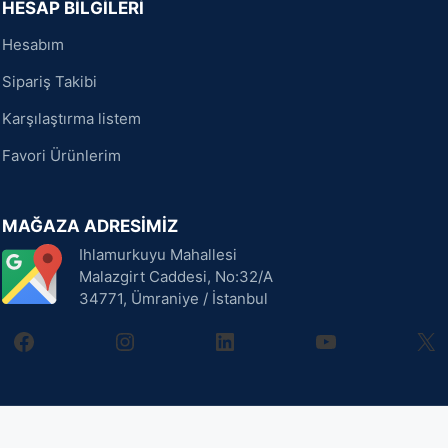
HESAP BİLGİLERİ
Hesabım
Sipariş Takibi
Karşılaştırma listem
Favori Ürünlerim
MAĞAZA ADRESİMİZ
Ihlamurkuyu Mahallesi
Malazgirt Caddesi, No:32/A
34771, Ümraniye / İstanbul
facebook
instagram
linkedin
youtube
X