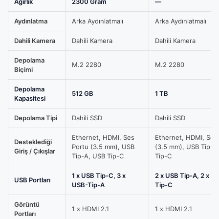
Ağırlık
2300 Gram
—
Aydınlatma
Arka Aydınlatmalı
Arka Aydınlatmalı
Dahili Kamera
Dahili Kamera
Dahili Kamera
Depolama
M.2 2280
M.2 2280
Biçimi
Depolama
512 GB
1 TB
Kapasitesi
Depolama Tipi
Dahili SSD
Dahili SSD
Ethernet, HDMI, Ses
Ethernet, HDMI, Ses
Desteklediği
Portu (3.5 mm), USB
(3.5 mm), USB Tip-A
Giriş / Çıkışlar
Tip-A, USB Tip-C
Tip-C
1 x USB Tip-C, 3 x
2 x USB Tip-A, 2 x U
USB Portları
USB-Tip-A
Tip-C
Görüntü
1 x HDMI 2.1
1 x HDMI 2.1
Portları