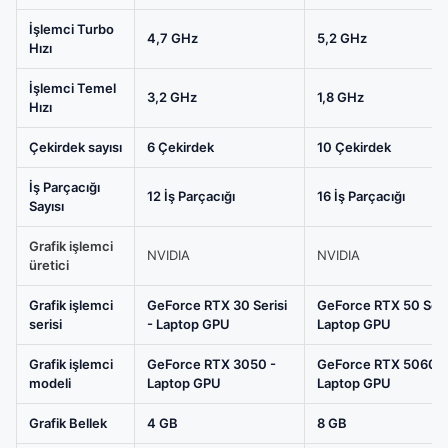
Core
İşlemci Turbo
7-
4,7 GHz
5,2 GHz
Hızı
240H
GeForce
İşlemci Temel
3,2 GHz
1,8 GHz
Hızı
RTX
5060
Çekirdek sayısı
6 Çekirdek
10 Çekirdek
8GB
32GB
İş Parçacığı
12 İş Parçacığı
16 İş Parçacığı
Sayısı
DDR5
1TB
Grafik işlemci
NVIDIA
NVIDIA
SSD
üretici
8GB
Grafik işlemci
GeForce RTX 30 Serisi
GeForce RTX 50 Seris
16
serisi
- Laptop GPU
Laptop GPU
inç
2K
Grafik işlemci
GeForce RTX 3050 -
GeForce RTX 5060 -
modeli
Laptop GPU
Laptop GPU
WQXGA
120Hz
Grafik Bellek
4 GB
8 GB
WVA