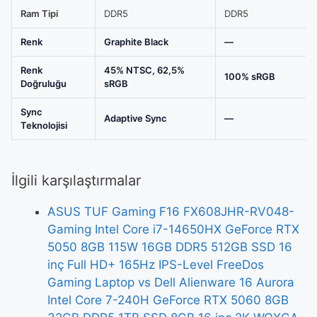
Ram Tipi
DDR5
DDR5
Renk
Graphite Black
—
Renk
45% NTSC, 62,5%
100% sRGB
Doğruluğu
sRGB
Sync
Adaptive Sync
—
Teknolojisi
İlgili karşılaştırmalar
ASUS TUF Gaming F16 FX608JHR-RV048-
Gaming Intel Core i7-14650HX GeForce RTX
5050 8GB 115W 16GB DDR5 512GB SSD 16
inç Full HD+ 165Hz IPS-Level FreeDos
Gaming Laptop vs Dell Alienware 16 Aurora
Intel Core 7-240H GeForce RTX 5060 8GB