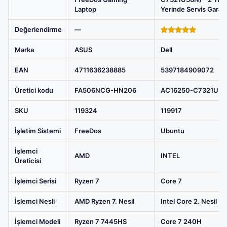
DDR5
Laptop
Yerinde Servis Garant
512GB
Değerlendirme
—
SSD
5.00
out of
15.6
5
Marka
ASUS
Dell
inç
Full
EAN
4711636238885
5397184909072
HD
Üretici kodu
FA506NCG-HN206
AC16250-C7321U5
144Hz
IPS-
SKU
119324
119917
Level
İşletim Sistemi
FreeDos
Ubuntu
FreeDos
Gaming
İşlemci
AMD
INTEL
Laptop,
Üreticisi
Dell
İşlemci Serisi
Ryzen 7
Core 7
Alienware
16
İşlemci Nesli
AMD Ryzen 7. Nesil
Intel Core 2. Nesil
Aurora
Intel
İşlemci Modeli
Ryzen 7 7445HS
Core 7 240H