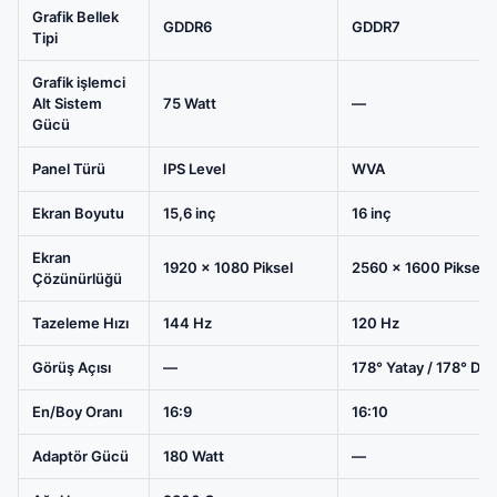
Ubuntu
Grafik Bellek
GDDR6
GDDR7
Tipi
Gaming
Laptop
Grafik işlemci
(AC16250-
Alt Sistem
75 Watt
—
Gücü
C7321U56N)
-
Panel Türü
IPS Level
WVA
2
Yıl
Ekran Boyutu
15,6 inç
16 inç
Yerinde
Ekran
Servis
1920 x 1080 Piksel
2560 x 1600 Piksel
Çözünürlüğü
Garantisi
için
Tazeleme Hızı
144 Hz
120 Hz
karşılaştırma
Görüş Açısı
—
178° Yatay / 178° Dik
tablosu
En/Boy Oranı
16:9
16:10
Adaptör Gücü
180 Watt
—