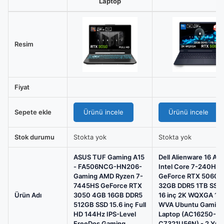
Laptop
ASUS
TUF
Gaming
Resim
A15
-
FA506NCG-
Fiyat
HN206-
Gaming
Sepete ekle
Ürünü incele
Ürünü incele
AMD
Ryzen
Stok durumu
Stokta yok
Stokta yok
7-
7445HS
ASUS TUF Gaming A15
Dell Alienware 16 Au
GeForce
- FA506NCG-HN206-
Intel Core 7-240H
Gaming AMD Ryzen 7-
GeForce RTX 5060 
RTX
7445HS GeForce RTX
32GB DDR5 1TB SSD
3050
Ürün Adı
3050 4GB 16GB DDR5
16 inç 2K WQXGA 12
4GB
512GB SSD 15.6 inç Full
WVA Ubuntu Gaming
HD 144Hz IPS-Level
Laptop (AC16250-
16GB
FreeDos Gaming
C7321U56N) - 2 Yıl