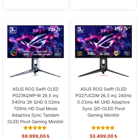
ASUS ROG Swift OLED
ASUS ROG Swift OLED
PG27AQWP-W 26.5 inç
PG27UCDM 26.5 inç 240Hz
540Hz 2K QHD 0.02ms
0.03ms 4K UHD Adaptive
720Hz HD Dual Mode
Sync QD-OLED Pivot
Adaptive Sync Tandem
Gaming Monitör
OLED Pivot Gaming Monitör
5.00
4.91
69.999,00
₺
53.499,00
₺