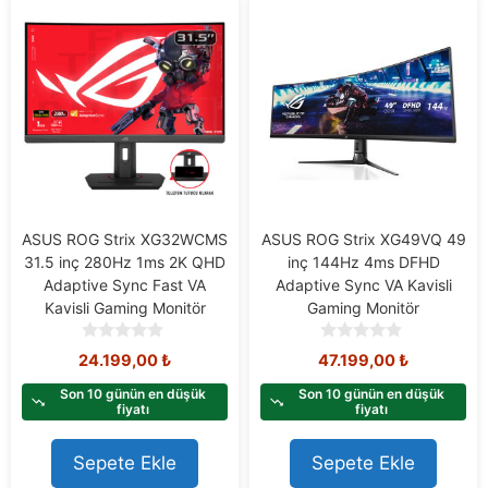
ASUS ROG Strix XG32WCMS
ASUS ROG Strix XG49VQ 49
31.5 inç 280Hz 1ms 2K QHD
inç 144Hz 4ms DFHD
Adaptive Sync Fast VA
Adaptive Sync VA Kavisli
Kavisli Gaming Monitör
Gaming Monitör
0
0
24.199,00
₺
47.199,00
₺
o
o
u
u
Son 10 günün en düşük
Son 10 günün en düşük
t
t
fiyatı
fiyatı
o
o
f
f
Sepete Ekle
Sepete Ekle
5
5