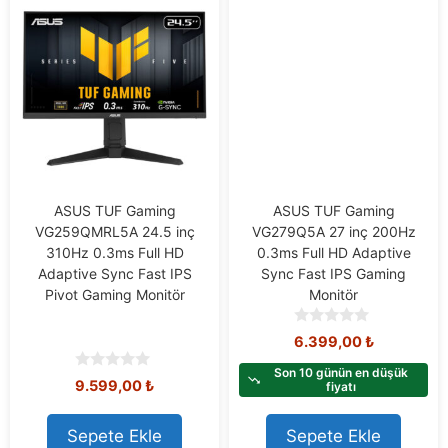
ASUS TUF Gaming
ASUS TUF Gaming
VG259QMRL5A 24.5 inç
VG279Q5A 27 inç 200Hz
310Hz 0.3ms Full HD
0.3ms Full HD Adaptive
Adaptive Sync Fast IPS
Sync Fast IPS Gaming
Pivot Gaming Monitör
Monitör
0
6.399,00
₺
o
u
Son 10 günün en düşük
0
9.599,00
₺
t
fiyatı
o
o
u
f
t
Sepete Ekle
Sepete Ekle
5
o