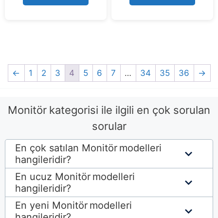
f
5
←
1
2
3
4
5
6
7
…
34
35
36
→
Monitör
kategorisi ile ilgili en çok sorulan
sorular
En çok satılan Monitör
modelleri
hangileridir?
En ucuz Monitör
modelleri
hangileridir?
En yeni Monitör
modelleri
hangileridir?