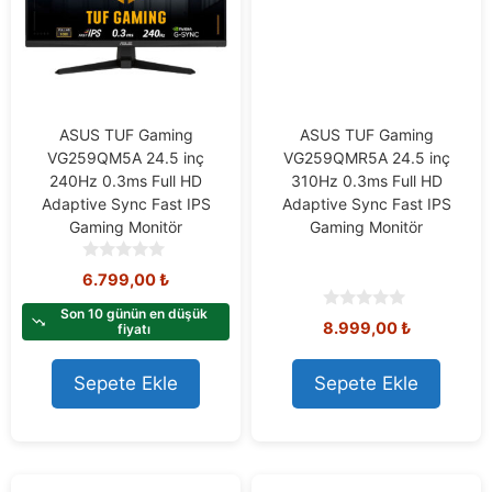
ASUS TUF Gaming
ASUS TUF Gaming
VG259QM5A 24.5 inç
VG259QMR5A 24.5 inç
240Hz 0.3ms Full HD
310Hz 0.3ms Full HD
Adaptive Sync Fast IPS
Adaptive Sync Fast IPS
Gaming Monitör
Gaming Monitör
0
6.799,00
₺
o
u
Son 10 günün en düşük
0
8.999,00
₺
t
fiyatı
o
o
u
f
t
Sepete Ekle
Sepete Ekle
5
o
f
5