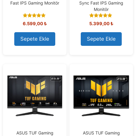
Fast IPS Gaming Monitör
Sync Fast IPS Gaming
Monitör
4.85
5.00
6.599,00
₺
5.399,00
₺
out of 5
out of 5
Sepete Ekle
Sepete Ekle
ASUS TUF Gaming
ASUS TUF Gaming