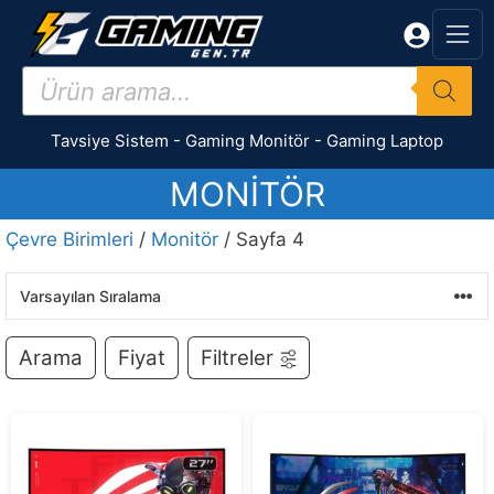
İçeriğe
atla
Products
search
Tavsiye Sistem
-
Gaming Monitör
-
Gaming Laptop
MONITÖR
Çevre Birimleri
/
Monitör
/ Sayfa 4
Arama
Fiyat
Filtreler