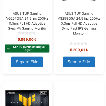
ASUS TUF Gaming
ASUS TUF Gaming
VG257Q5A 24.5 inç 200Hz
VG259Q5A 24.5 inç 200Hz
0.5ms Full HD Adaptive
0.3ms Full HD Adaptive
Sync VA Gaming Monitör
Sync Fast IPS Gaming
Monitör
0
5.899,00
₺
o
u
Son 10 günün en düşük
0
5.299,01
₺
t
fiyatı
o
o
u
f
t
Sepete Ekle
Sepete Ekle
5
o
f
5