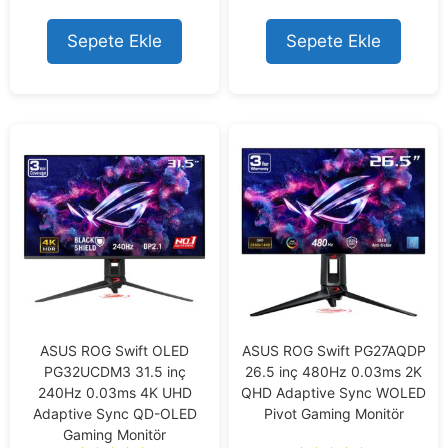
out of 5
out of 5
Sepete Ekle
Sepete Ekle
ASUS ROG Swift OLED
ASUS ROG Swift PG27AQDP
PG32UCDM3 31.5 inç
26.5 inç 480Hz 0.03ms 2K
240Hz 0.03ms 4K UHD
QHD Adaptive Sync WOLED
Adaptive Sync QD-OLED
Pivot Gaming Monitör
Gaming Monitör