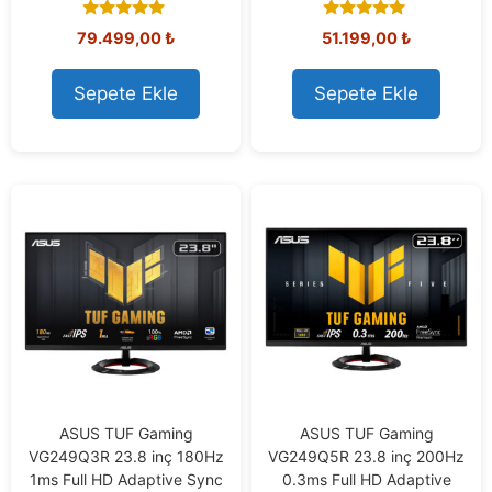
5.00
5.00
79.499,00
₺
51.199,00
₺
out of 5
out of 5
Sepete Ekle
Sepete Ekle
ASUS TUF Gaming
ASUS TUF Gaming
VG249Q3R 23.8 inç 180Hz
VG249Q5R 23.8 inç 200Hz
1ms Full HD Adaptive Sync
0.3ms Full HD Adaptive