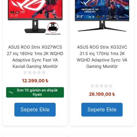
ASUS ROG Strix XG27WCS
ASUS ROG Strix XG32VC
27 inç 180Hz 1ms 2K WQHD
31.5 inç 170Hz 1ms 2K
Adaptive Sync Fast VA
WQHD Adaptive Sync VA
Kavisli Gaming Monitör
Gaming Monitör
0
12.399,00
₺
o
u
Son 10 günün en düşük
0
26.199,00
₺
t
fiyatı
o
o
u
f
t
Sepete Ekle
Sepete Ekle
5
o
f
5