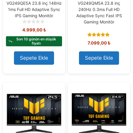
VG249QE5A 23.8 inç 146Hz
VG249QM5A 23.8 inç
1ms Full HD Adaptive Sync
240Hz 0.3ms Full HD
IPS Gaming Monitör
Adaptive Sync Fast IPS
Gaming Monitör
0
4.999,00
₺
o
u
Son 10 günün en düşük
5.00
7.099,00
₺
t
fiyatı
out of 5
o
f
Sepete Ekle
Sepete Ekle
5