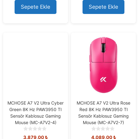
f
Sepete Ekle
Sepete Ekle
5
MCHOSE A7 V2 Ultra Cyber
MCHOSE A7 V2 Ultra Rose
Green 8K Hz PAW3950 TI
Red 8K Hz PAW3950 TI
Sensör Kablosuz Gaming
Sensör Kablosuz Gaming
Mouse (MC-A7V2-4)
Mouse (MC-A7V2-7)
0
0
3.879,00
₺
4.089,00
₺