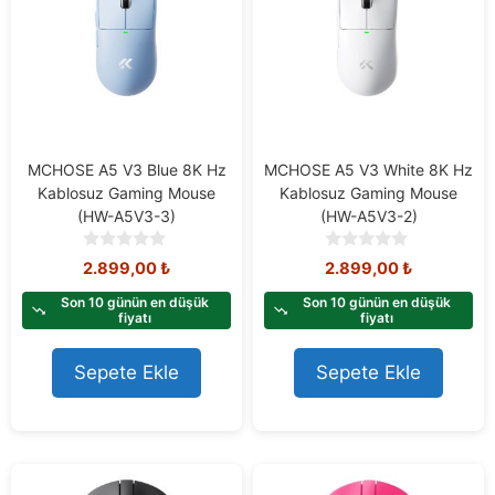
MCHOSE A5 V3 Blue 8K Hz
MCHOSE A5 V3 White 8K Hz
Kablosuz Gaming Mouse
Kablosuz Gaming Mouse
(HW-A5V3-3)
(HW-A5V3-2)
0
0
2.899,00
₺
2.899,00
₺
o
o
u
u
Son 10 günün en düşük
Son 10 günün en düşük
t
t
fiyatı
fiyatı
o
o
f
f
Sepete Ekle
Sepete Ekle
5
5