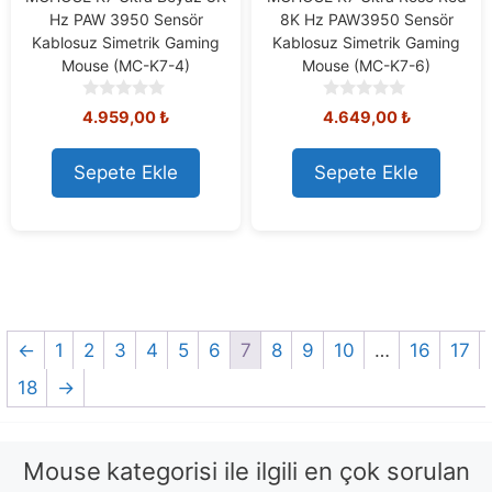
Hz PAW 3950 Sensör
8K Hz PAW3950 Sensör
Kablosuz Simetrik Gaming
Kablosuz Simetrik Gaming
Mouse (MC-K7-4)
Mouse (MC-K7-6)
0
0
4.959,00
₺
4.649,00
₺
o
o
u
u
t
t
Sepete Ekle
Sepete Ekle
o
o
f
f
5
5
←
1
2
3
4
5
6
7
8
9
10
…
16
17
18
→
Mouse
kategorisi ile ilgili en çok sorulan