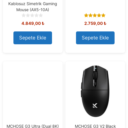
Kablosuz Simetrik Gaming
Mouse (AX5-10A)
0
5.00
4.849,00
₺
2.759,00
₺
o
out of 5
u
t
Sepete Ekle
Sepete Ekle
o
f
5
MCHOSE G3 Ultra (Dual 8K)
MCHOSE G3 V2 Black