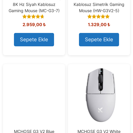
8K Hz Siyah Kablosuz
Kablosuz Simetrik Gaming
Gaming Mouse (MC-G3-7)
Mouse (HW-G3V2-5)
4.50
5.00
2.959,00
₺
1.329,00
₺
out of 5
out of 5
Sepete Ekle
Sepete Ekle
MCHOSE G3 V2 Blue
MCHOSE G3 V2 White