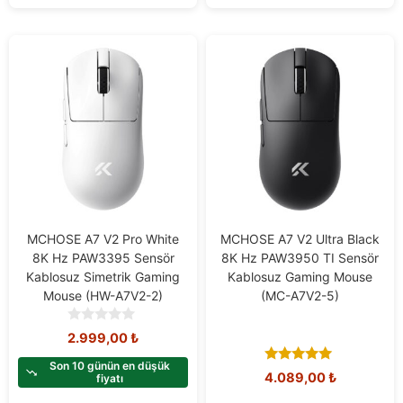
5
MCHOSE A7 V2 Pro White
MCHOSE A7 V2 Ultra Black
8K Hz PAW3395 Sensör
8K Hz PAW3950 TI Sensör
Kablosuz Simetrik Gaming
Kablosuz Gaming Mouse
Mouse (HW-A7V2-2)
(MC-A7V2-5)
0
2.999,00
₺
o
u
Son 10 günün en düşük
5.00
4.089,00
₺
t
fiyatı
out of 5
o