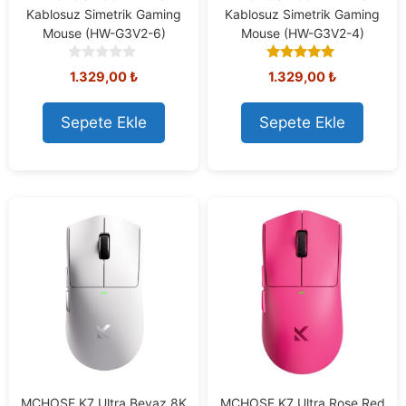
Kablosuz Simetrik Gaming
Kablosuz Simetrik Gaming
Mouse (HW-G3V2-6)
Mouse (HW-G3V2-4)
0
5.00
1.329,00
₺
1.329,00
₺
o
out of 5
u
t
Sepete Ekle
Sepete Ekle
o
f
5
MCHOSE K7 Ultra Beyaz 8K
MCHOSE K7 Ultra Rose Red