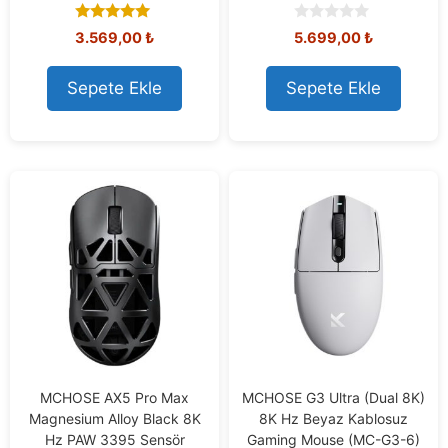
5.00
0
3.569,00
₺
5.699,00
₺
out of 5
o
u
t
Sepete Ekle
Sepete Ekle
o
f
5
MCHOSE AX5 Pro Max
MCHOSE G3 Ultra (Dual 8K)
Magnesium Alloy Black 8K
8K Hz Beyaz Kablosuz
Hz PAW 3395 Sensör
Gaming Mouse (MC-G3-6)