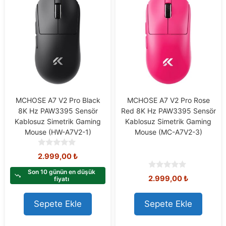
MCHOSE A7 V2 Pro Black
MCHOSE A7 V2 Pro Rose
8K Hz PAW3395 Sensör
Red 8K Hz PAW3395 Sensör
Kablosuz Simetrik Gaming
Kablosuz Simetrik Gaming
Mouse (HW-A7V2-1)
Mouse (MC-A7V2-3)
0
2.999,00
₺
o
u
Son 10 günün en düşük
0
2.999,00
₺
t
fiyatı
o
o
u
f
t
Sepete Ekle
Sepete Ekle
5
o
f