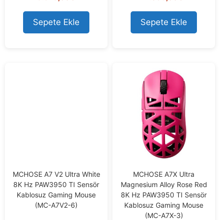
o
o
u
u
t
t
Sepete Ekle
Sepete Ekle
o
o
f
f
5
5
MCHOSE A7 V2 Ultra White
MCHOSE A7X Ultra
8K Hz PAW3950 TI Sensör
Magnesium Alloy Rose Red
Kablosuz Gaming Mouse
8K Hz PAW3950 TI Sensör
(MC-A7V2-6)
Kablosuz Gaming Mouse
(MC-A7X-3)