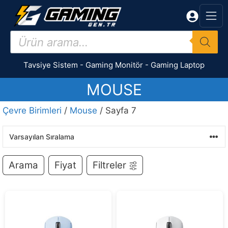
İçeriğe
atla
Products
search
Tavsiye Sistem
-
Gaming Monitör
-
Gaming Laptop
MOUSE
Çevre Birimleri
/
Mouse
/ Sayfa 7
Arama
Fiyat
Filtreler