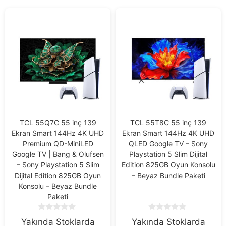
TCL 55Q7C 55 inç 139
TCL 55T8C 55 inç 139
Ekran Smart 144Hz 4K UHD
Ekran Smart 144Hz 4K UHD
Premium QD-MiniLED
QLED Google TV – Sony
Google TV | Bang & Olufsen
Playstation 5 Slim Dijital
– Sony Playstation 5 Slim
Edition 825GB Oyun Konsolu
Dijital Edition 825GB Oyun
– Beyaz Bundle Paketi
Konsolu – Beyaz Bundle
Paketi
0
0
Yakında Stoklarda
Yakında Stoklarda
o
o