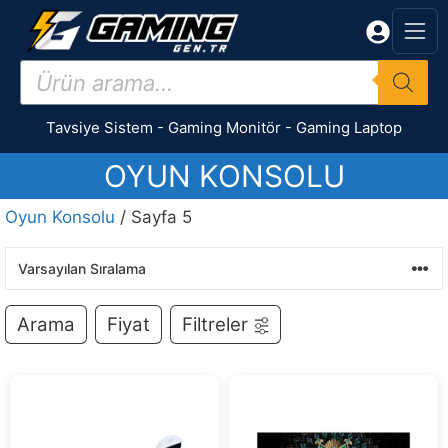
İçeriğe
atla
Products
search
Tavsiye Sistem
-
Gaming Monitör
-
Gaming Laptop
OYUN KONSOLU
Oyun Konsolu
/ Sayfa 5
Arama
Fiyat
Filtreler