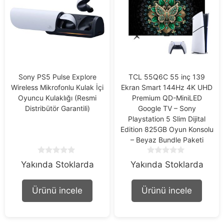
Sony PS5 Pulse Explore
TCL 55Q6C 55 inç 139
Wireless Mikrofonlu Kulak İçi
Ekran Smart 144Hz 4K UHD
Oyuncu Kulaklığı (Resmi
Premium QD-MiniLED
Distribütör Garantili)
Google TV – Sony
Playstation 5 Slim Dijital
Edition 825GB Oyun Konsolu
– Beyaz Bundle Paketi
0
0
Yakında Stoklarda
Yakında Stoklarda
o
o
u
u
t
t
Ürünü incele
Ürünü incele
o
o
f
f
5
5