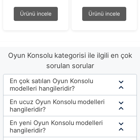
u
u
t
t
Ürünü incele
Ürünü incele
o
o
f
f
5
5
Oyun Konsolu
kategorisi ile ilgili en çok
sorulan sorular
En çok satılan Oyun Konsolu
modelleri hangileridir?
En ucuz Oyun Konsolu
modelleri
hangileridir?
En yeni Oyun Konsolu
modelleri
hangileridir?