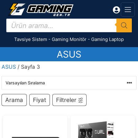
İçeriğe
atla
Products
search
Tavsiye Sistem
-
Gaming Monitör
-
Gaming Laptop
ASUS
ASUS
/ Sayfa 3
Arama
Fiyat
Filtreler