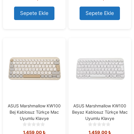
o
o
u
u
t
t
Sepete Ekle
Sepete Ekle
o
o
f
f
5
5
ASUS Marshmallow KW100
ASUS Marshmallow KW100
Bej Kablosuz Türkçe Mac
Beyaz Kablosuz Türkçe Mac
Uyumlu Klavye
Uyumlu Klavye
0
0
1.459,00
₺
1.459,00
₺