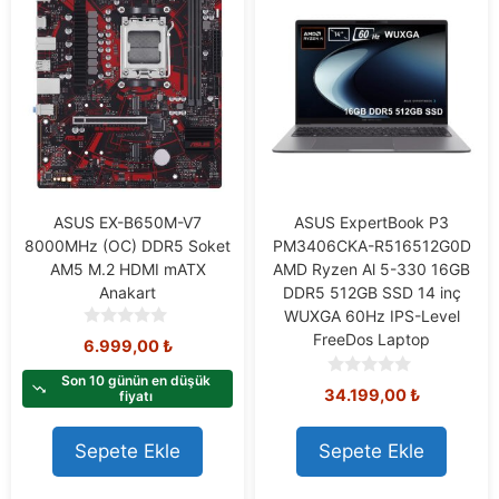
ASUS EX-B650M-V7
ASUS ExpertBook P3
8000MHz (OC) DDR5 Soket
PM3406CKA-R516512G0D
AM5 M.2 HDMI mATX
AMD Ryzen Al 5-330 16GB
Anakart
DDR5 512GB SSD 14 inç
WUXGA 60Hz IPS-Level
0
FreeDos Laptop
6.999,00
₺
o
u
Son 10 günün en düşük
0
34.199,00
₺
t
fiyatı
o
o
u
f
t
Sepete Ekle
Sepete Ekle
5
o
f