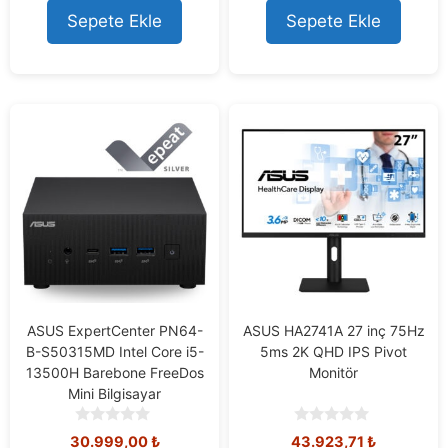
t
t
Sepete Ekle
Sepete Ekle
o
o
f
f
5
5
ASUS ExpertCenter PN64-
ASUS HA2741A 27 inç 75Hz
B-S50315MD Intel Core i5-
5ms 2K QHD IPS Pivot
13500H Barebone FreeDos
Monitör
Mini Bilgisayar
0
0
30.999,00
₺
43.923,71
₺