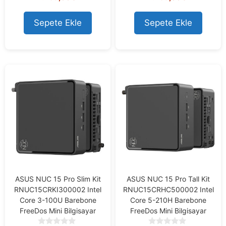
o
o
u
u
t
t
Sepete Ekle
Sepete Ekle
o
o
f
f
5
5
ASUS NUC 15 Pro Slim Kit
ASUS NUC 15 Pro Tall Kit
RNUC15CRKI300002 Intel
RNUC15CRHC500002 Intel
Core 3-100U Barebone
Core 5-210H Barebone
FreeDos Mini Bilgisayar
FreeDos Mini Bilgisayar