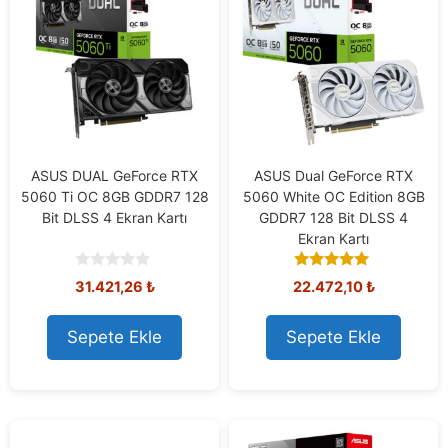
ASUS DUAL GeForce RTX
ASUS Dual GeForce RTX
5060 Ti OC 8GB GDDR7 128
5060 White OC Edition 8GB
Bit DLSS 4 Ekran Kartı
GDDR7 128 Bit DLSS 4
Ekran Kartı
0
5.00
31.421,26
₺
22.472,10
₺
o
out of 5
u
t
Sepete Ekle
Sepete Ekle
o
f
5