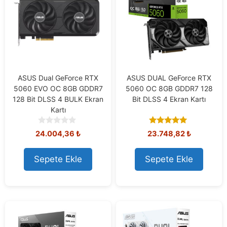
ASUS Dual GeForce RTX
ASUS DUAL GeForce RTX
5060 EVO OC 8GB GDDR7
5060 OC 8GB GDDR7 128
128 Bit DLSS 4 BULK Ekran
Bit DLSS 4 Ekran Kartı
Kartı
0
5.00
24.004,36
₺
23.748,82
₺
o
out of 5
u
t
Sepete Ekle
Sepete Ekle
o
f
5