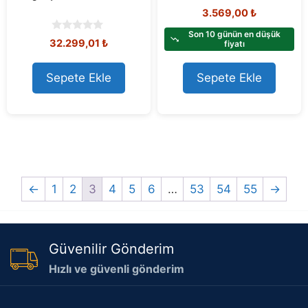
0
3.569,00
₺
o
u
Son 10 günün en düşük
0
32.299,01
₺
t
fiyatı
o
o
u
f
t
Sepete Ekle
Sepete Ekle
5
o
f
5
←
1
2
3
4
5
6
…
53
54
55
→
Güvenilir Gönderim
Hızlı ve güvenli gönderim