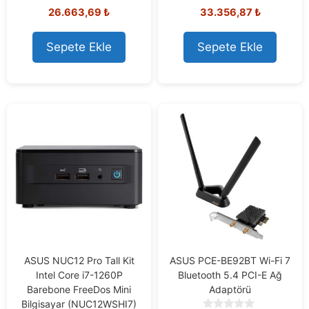
0
0
26.663,69
₺
33.356,87
₺
o
o
u
u
t
t
Sepete Ekle
Sepete Ekle
o
o
f
f
5
5
ASUS NUC12 Pro Tall Kit
ASUS PCE-BE92BT Wi-Fi 7
Intel Core i7-1260P
Bluetooth 5.4 PCI-E Ağ
Barebone FreeDos Mini
Adaptörü
Bilgisayar (NUC12WSHI7)