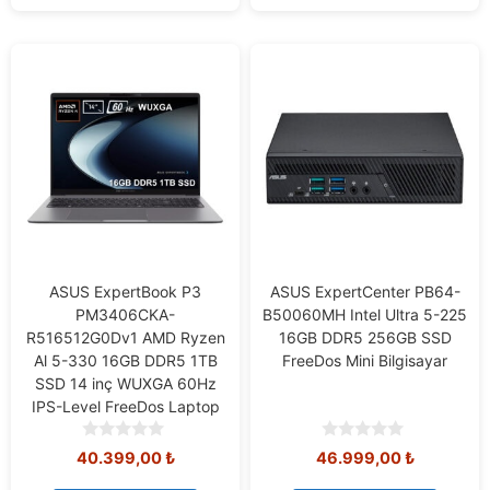
5
ASUS ExpertBook P3
ASUS ExpertCenter PB64-
PM3406CKA-
B50060MH Intel Ultra 5-225
R516512G0Dv1 AMD Ryzen
16GB DDR5 256GB SSD
Al 5-330 16GB DDR5 1TB
FreeDos Mini Bilgisayar
SSD 14 inç WUXGA 60Hz
IPS-Level FreeDos Laptop
0
0
40.399,00
₺
46.999,00
₺
o
o
u
u