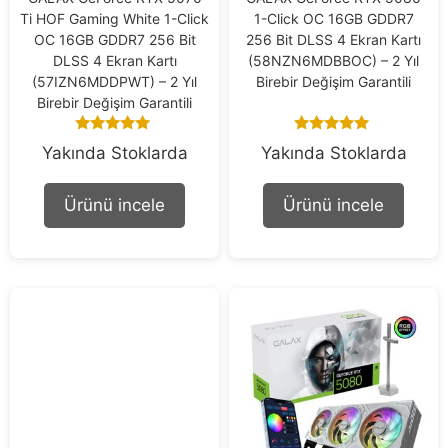
Ti HOF Gaming White 1-Click
1-Click OC 16GB GDDR7
OC 16GB GDDR7 256 Bit
256 Bit DLSS 4 Ekran Kartı
DLSS 4 Ekran Kartı
(58NZN6MDBBOC) – 2 Yıl
(57IZN6MDDPWT) – 2 Yıl
Birebir Değişim Garantili
Birebir Değişim Garantili
5.00
5.00
Yakında Stoklarda
Yakında Stoklarda
out of 5
out of 5
Ürünü incele
Ürünü incele