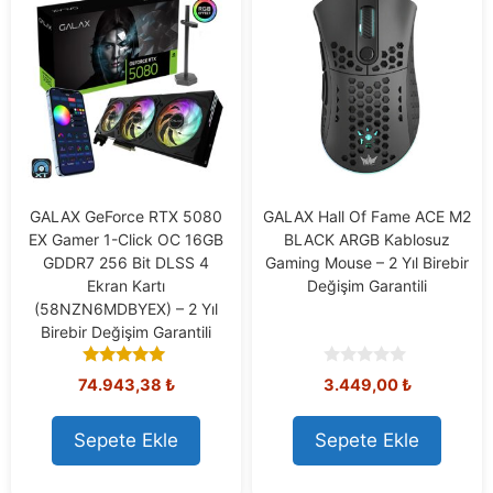
GALAX GeForce RTX 5080
GALAX Hall Of Fame ACE M2
EX Gamer 1-Click OC 16GB
BLACK ARGB Kablosuz
GDDR7 256 Bit DLSS 4
Gaming Mouse – 2 Yıl Birebir
Ekran Kartı
Değişim Garantili
(58NZN6MDBYEX) – 2 Yıl
Birebir Değişim Garantili
5.00
0
74.943,38
₺
3.449,00
₺
out of 5
o
u
t
Sepete Ekle
Sepete Ekle
o
f
5