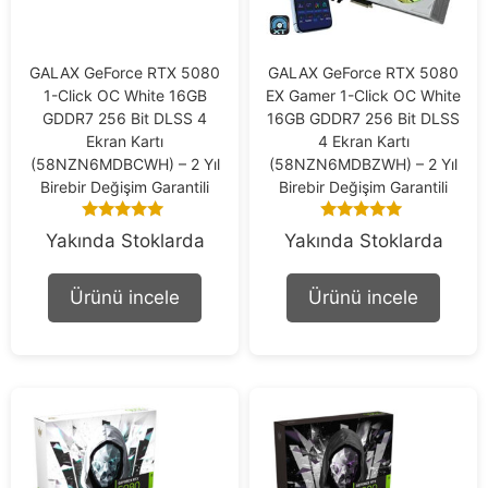
GALAX GeForce RTX 5080
GALAX GeForce RTX 5080
1-Click OC White 16GB
EX Gamer 1-Click OC White
GDDR7 256 Bit DLSS 4
16GB GDDR7 256 Bit DLSS
Ekran Kartı
4 Ekran Kartı
(58NZN6MDBCWH) – 2 Yıl
(58NZN6MDBZWH) – 2 Yıl
Birebir Değişim Garantili
Birebir Değişim Garantili
5.00
5.00
Yakında Stoklarda
Yakında Stoklarda
out of 5
out of 5
Ürünü incele
Ürünü incele