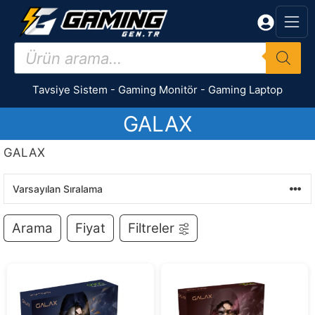
İçeriğe
atla
Products
search
Tavsiye Sistem
-
Gaming Monitör
-
Gaming Laptop
GALAX
GALAX
Arama
Fiyat
Filtreler