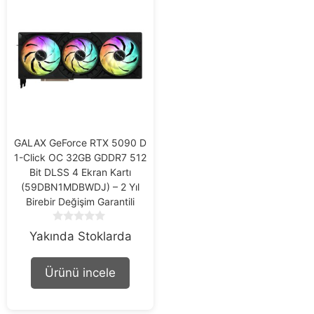
GALAX GeForce RTX 5090 D
1-Click OC 32GB GDDR7 512
Bit DLSS 4 Ekran Kartı
(59DBN1MDBWDJ) – 2 Yıl
Birebir Değişim Garantili
0
Yakında Stoklarda
o
u
t
Ürünü incele
o
f
5