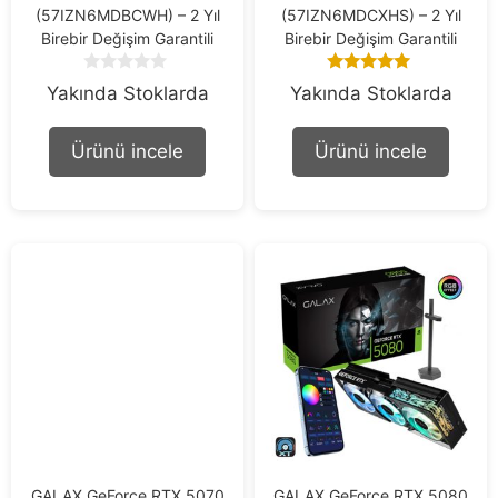
(57IZN6MDBCWH) – 2 Yıl
(57IZN6MDCXHS) – 2 Yıl
Birebir Değişim Garantili
Birebir Değişim Garantili
0
5.00
Yakında Stoklarda
Yakında Stoklarda
o
out of 5
u
t
Ürünü incele
Ürünü incele
o
f
5
GALAX GeForce RTX 5070
GALAX GeForce RTX 5080