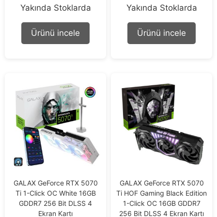
0
0
Yakında Stoklarda
Yakında Stoklarda
o
o
u
u
t
t
Ürünü incele
Ürünü incele
o
o
f
f
5
5
GALAX GeForce RTX 5070
GALAX GeForce RTX 5070
Ti 1-Click OC White 16GB
Ti HOF Gaming Black Edition
GDDR7 256 Bit DLSS 4
1-Click OC 16GB GDDR7
Ekran Kartı
256 Bit DLSS 4 Ekran Kartı