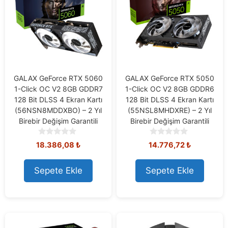
GALAX GeForce RTX 5060
GALAX GeForce RTX 5050
1-Click OC V2 8GB GDDR7
1-Click OC V2 8GB GDDR6
128 Bit DLSS 4 Ekran Kartı
128 Bit DLSS 4 Ekran Kartı
(56NSN8MDDXBO) – 2 Yıl
(55NSL8MHDXRE) – 2 Yıl
Birebir Değişim Garantili
Birebir Değişim Garantili
0
0
18.386,08
₺
14.776,72
₺
o
o
u
u
t
t
Sepete Ekle
Sepete Ekle
o
o
f
f
5
5