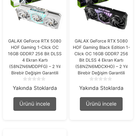
GALAX GeForce RTX 5080
GALAX GeForce RTX 5080
HOF Gaming 1-Click OC
HOF Gaming Black Edition 1-
16GB GDDR7 256 Bit DLSS
Click OC 16GB GDDR7 256
4 Ekran Kartı
Bit DLSS 4 Ekran Kartı
(58NZN6MDDPFG) – 2 Yıl
(58NZN6MDCXHO) – 2 Yıl
Birebir Değişim Garantili
Birebir Değişim Garantili
0
0
Yakında Stoklarda
Yakında Stoklarda
o
o
u
u
t
t
Ürünü incele
Ürünü incele
o
o
f
f
5
5