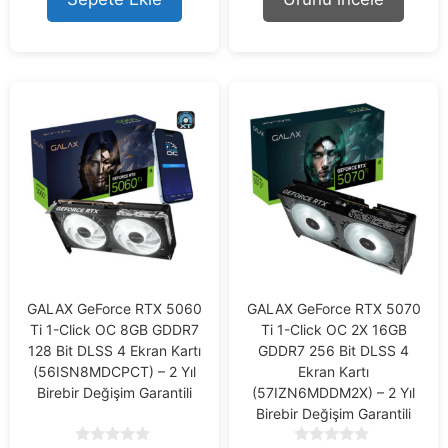
o
f
5
GALAX GeForce RTX 5060
GALAX GeForce RTX 5070
Ti 1-Click OC 8GB GDDR7
Ti 1-Click OC 2X 16GB
128 Bit DLSS 4 Ekran Kartı
GDDR7 256 Bit DLSS 4
(56ISN8MDCPCT) – 2 Yıl
Ekran Kartı
Birebir Değişim Garantili
(57IZN6MDDM2X) – 2 Yıl
Birebir Değişim Garantili