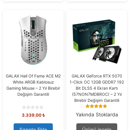
GALAX Hall Of Fame ACE M2
GALAX GeForce RTX 5070
White ARGB Kablosuz
1-Click OC 12GB GDDR7 192
Gaming Mouse – 2 Yıl Birebir
Bit DLSS 4 Ekran Kartı
Değişim Garantili
(57NON7MDBROC) – 2 Yıl
Birebir Değişim Garantili
5.00
0
Yakında Stoklarda
3.339,00
₺
out of 5
o
u
t
Sepete Ekle
Ürünü incele