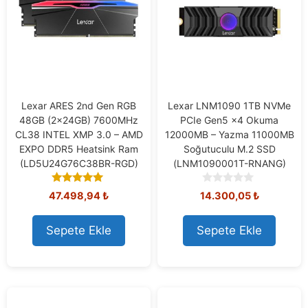
Lexar ARES 2nd Gen RGB
Lexar LNM1090 1TB NVMe
48GB (2x24GB) 7600MHz
PCIe Gen5 x4 Okuma
CL38 INTEL XMP 3.0 – AMD
12000MB – Yazma 11000MB
EXPO DDR5 Heatsink Ram
Soğutuculu M.2 SSD
(LD5U24G76C38BR-RGD)
(LNM1090001T-RNANG)
5.00
0
47.498,94
₺
14.300,05
₺
out of 5
o
u
t
Sepete Ekle
Sepete Ekle
o
f
5