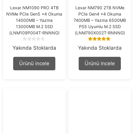
Lexar NM1090 PRO 4TB
Lexar NM790 2TB NVMe
NVMe PCIe Gen5 x4 Okuma
PCIe Gen4 x4 Okuma
14000MB – Yazma
7400MB – Yazma 6500MB
13000MB M.2 SSD
PS5 Uyumlu M.2 SSD
(LNM109P004T-RNNNG)
(LNM790X002T-RNNNG)
0
5.00
Yakında Stoklarda
Yakında Stoklarda
o
out of 5
u
t
Ürünü incele
Ürünü incele
o
f
5