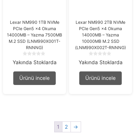
Lexar NM990 1TB NVMe
Lexar NM990 2TB NVMe
PCIe Gen5 x4 Okuma
PCIe Gen5 x4 Okuma
14000MB – Yazma 7500MB
14000MB – Yazma
M.2 SSD (LNM990X001T-
10000MB M.2 SSD
RNNNG)
(LNM990X002T-RNNNG)
0
0
Yakında Stoklarda
Yakında Stoklarda
o
o
u
u
t
t
Ürünü incele
Ürünü incele
o
o
f
f
5
5
1
2
→