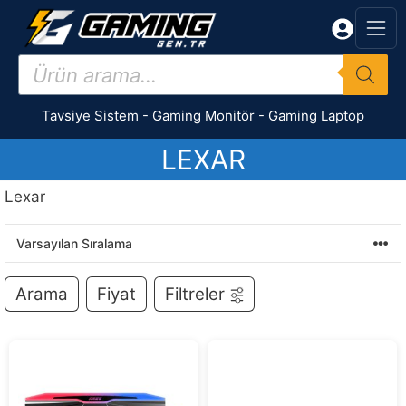
İçeriğe
atla
Products
search
Tavsiye Sistem
-
Gaming Monitör
-
Gaming Laptop
LEXAR
Lexar
Arama
Fiyat
Filtreler