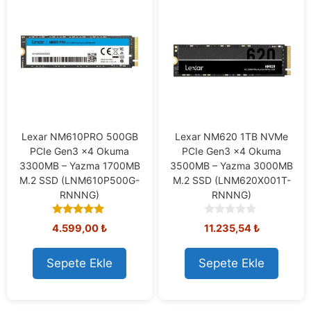
Lexar NM610PRO 500GB
Lexar NM620 1TB NVMe
PCIe Gen3 x4 Okuma
PCIe Gen3 x4 Okuma
3300MB – Yazma 1700MB
3500MB – Yazma 3000MB
M.2 SSD (LNM610P500G-
M.2 SSD (LNM620X001T-
RNNNG)
RNNNG)
5.00
0
4.599,00
₺
11.235,54
₺
out of 5
o
u
t
Sepete Ekle
Sepete Ekle
o
f
5