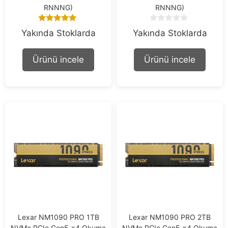
RNNNG)
RNNNG)
5.00
0
Yakında Stoklarda
Yakında Stoklarda
out of 5
o
u
t
Ürünü incele
Ürünü incele
o
f
5
Lexar NM1090 PRO 1TB
Lexar NM1090 PRO 2TB
NVMe PCIe Gen5 x4 Okuma
NVMe PCIe Gen5 x4 Okuma