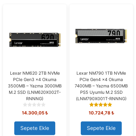
Lexar NM620 2TB NVMe
Lexar NM790 1TB NVMe
PCIe Gen3 x4 Okuma
PCIe Gen4 x4 Okuma
3500MB – Yazma 3000MB
7400MB – Yazma 6500MB
M.2 SSD (LNM620X002T-
PS5 Uyumlu M.2 SSD
RNNNG)
(LNM790X001T-RNNNG)
0
5.00
14.300,05
₺
10.724,78
₺
o
out of 5
u
t
Sepete Ekle
Sepete Ekle
o