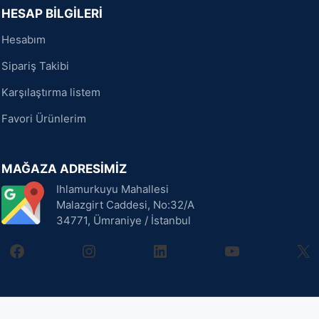
HESAP BİLGİLERİ
Hesabım
Sipariş Takibi
Karşılaştırma listem
Favori Ürünlerim
MAĞAZA ADRESİMİZ
Ihlamurkuyu Mahallesi
Malazgirt Caddesi, No:32/A
34771, Ümraniye / İstanbul
facebook
instagram
linkedin
youtube
X