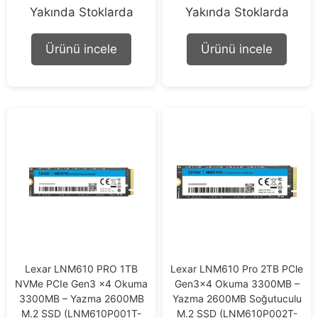
0
0
Yakında Stoklarda
Yakında Stoklarda
o
o
u
u
t
t
Ürünü incele
Ürünü incele
o
o
f
f
5
5
Lexar LNM610 PRO 1TB
Lexar LNM610 Pro 2TB PCle
NVMe PCIe Gen3 x4 Okuma
Gen3x4 Okuma 3300MB –
3300MB – Yazma 2600MB
Yazma 2600MB Soğutuculu
M.2 SSD (LNM610P001T-
M.2 SSD (LNM610P002T-