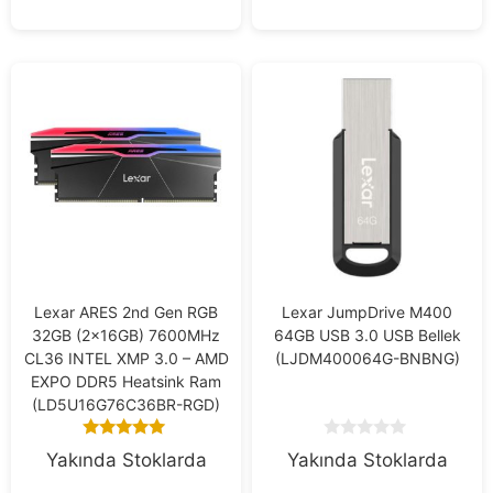
f
5
Lexar ARES 2nd Gen RGB
Lexar JumpDrive M400
32GB (2x16GB) 7600MHz
64GB USB 3.0 USB Bellek
CL36 INTEL XMP 3.0 – AMD
(LJDM400064G-BNBNG)
EXPO DDR5 Heatsink Ram
(LD5U16G76C36BR-RGD)
5.00
0
Yakında Stoklarda
Yakında Stoklarda
out of 5
o
u