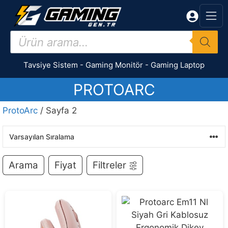
İçeriğe
atla
Products
search
Tavsiye Sistem
-
Gaming Monitör
-
Gaming Laptop
PROTOARC
ProtoArc
/ Sayfa 2
Arama
Fiyat
Filtreler