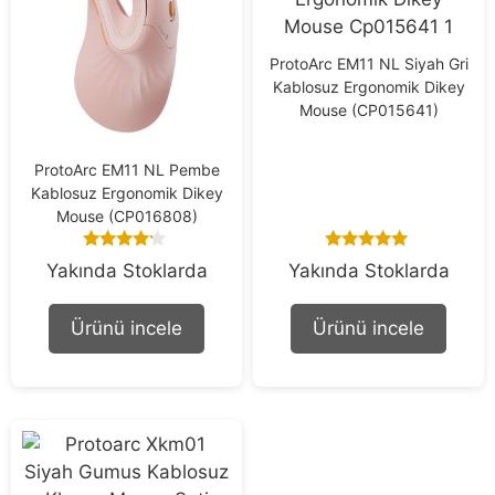
ProtoArc EM11 NL Siyah Gri
Kablosuz Ergonomik Dikey
Mouse (CP015641)
ProtoArc EM11 NL Pembe
Kablosuz Ergonomik Dikey
Mouse (CP016808)
4.00
5.00
Yakında Stoklarda
Yakında Stoklarda
out of 5
out of 5
Ürünü incele
Ürünü incele