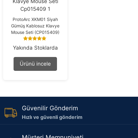
ProtoArc XKM01 Siyah
Gümüş Kablosuz Klavye
Mouse Seti (CP015409)
5.00
Yakında Stoklarda
out of 5
Ürünü incele
Güvenilir Gönderim
Hızlı ve güvenli gönderim
Müşteri Memnuniyeti