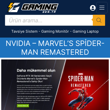
İçeriğe
atla
Products
search
Tavsiye Sistem
-
Gaming Monitör
-
Gaming Laptop
NVIDIA – MARVEL’S SPIDER-
MAN REMASTERED