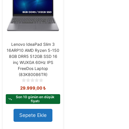
Lenovo IdeaPad Slim 3
16ARP10 AMD Ryzen 5-150
8GB DRR5 512GB SSD 16
inç WUXGA 60Hz IPS
FreeDos Laptop
(83K80086TR)
0
29.999,00
₺
o
u
Son 10 günün en düşük
t
fiyatı
o
f
Sepete Ekle
5