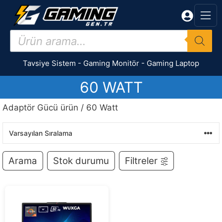
İçeriğe
atla
Products
search
Tavsiye Sistem
-
Gaming Monitör
-
Gaming Laptop
60 WATT
Adaptör Gücü ürün / 60 Watt
Arama
Stok durumu
Filtreler