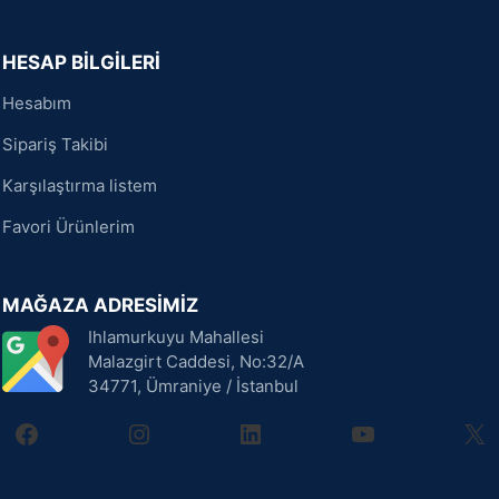
HESAP BİLGİLERİ
Hesabım
Sipariş Takibi
Karşılaştırma listem
Favori Ürünlerim
MAĞAZA ADRESİMİZ
Ihlamurkuyu Mahallesi
Malazgirt Caddesi, No:32/A
34771, Ümraniye / İstanbul
facebook
instagram
linkedin
youtube
X