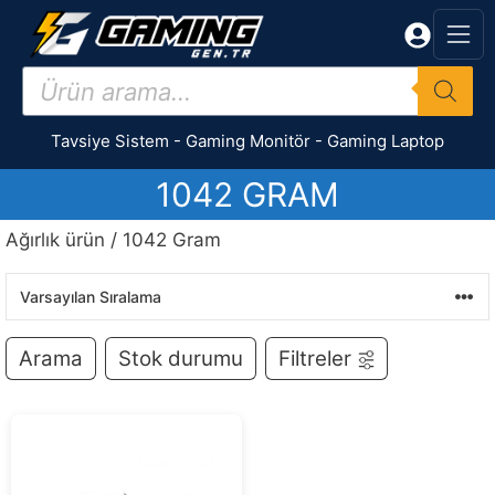
İçeriğe
atla
Products
search
Tavsiye Sistem
-
Gaming Monitör
-
Gaming Laptop
1042 GRAM
Ağırlık ürün / 1042 Gram
Arama
Stok durumu
Filtreler