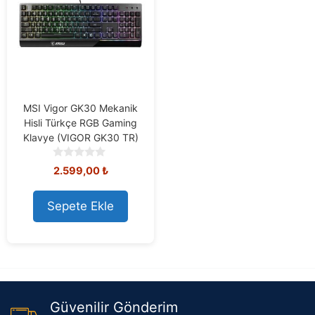
MSI Vigor GK30 Mekanik
Hisli Türkçe RGB Gaming
Klavye (VIGOR GK30 TR)
0
2.599,00
₺
o
u
t
Sepete Ekle
o
f
5
Güvenilir Gönderim