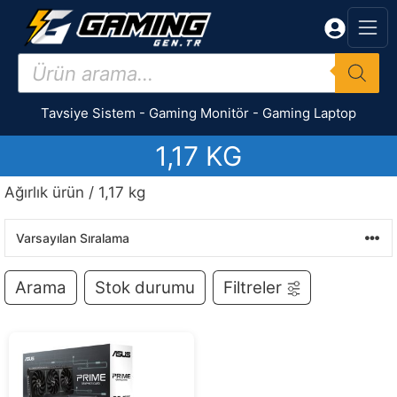
İçeriğe
atla
Products
search
Tavsiye Sistem
-
Gaming Monitör
-
Gaming Laptop
1,17 KG
Ağırlık ürün / 1,17 kg
Arama
Stok durumu
Filtreler