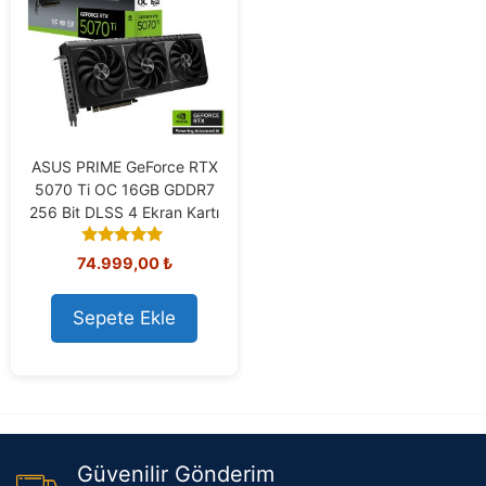
ASUS PRIME GeForce RTX
5070 Ti OC 16GB GDDR7
256 Bit DLSS 4 Ekran Kartı
5.00
74.999,00
₺
out of 5
Sepete Ekle
Güvenilir Gönderim